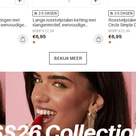
2-5 DAGEN
2-5 DAGEN
ttingen met
Lange roestvrijstalen ketting met
Roestvrijstale
n eenvoudige
slangenmotief, eenvoudige
Circle Simple D
s sieraden
dagelijkse sieradenserie voor dames.
damessierade
MSRP €22,99
MSRP €22,99
€6,95
€6,95
BEKIJK MEER