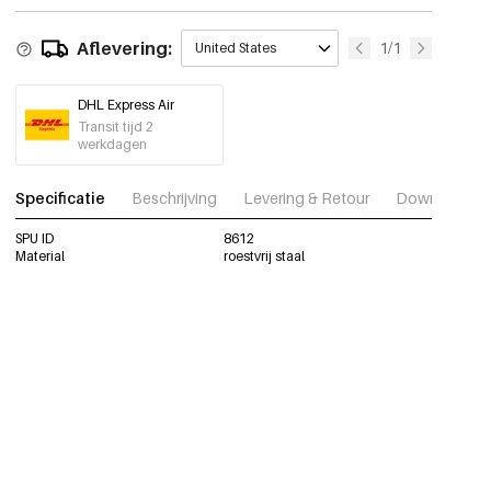
Aflevering:
1/1
United States
DHL Express Air
Transit tijd 2
werkdagen
Specificatie
Beschrijving
Levering & Retour
Download fot
SPU ID
8612
Material
roestvrij staal