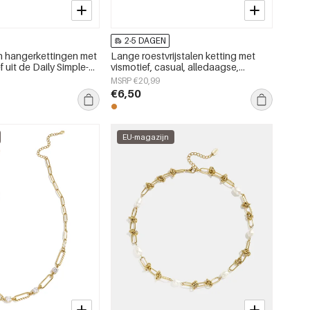
2-5 DAGEN
en hangerkettingen met
Lange roestvrijstalen ketting met
uit de Daily Simple-
vismotief, casual, alledaagse,
mes.
eenvoudige serie damessieraden
MSRP €20,99
€6,50
EU-magazijn