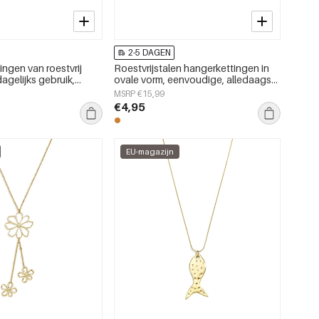
2-5 DAGEN
ngen van roestvrij
Roestvrijstalen hangerkettingen in
dagelijks gebruik,
ovale vorm, eenvoudige, alledaagse
rie, damessieraden
serie, damessieraden
MSRP €15,99
€4,95
EU-magazijn