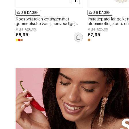
2-5 DAGEN
2-5 DAGEN
Roestvrijstalen kettingen met
Imitatieparel lange ke
geometrische vorm, eenvoudige,
bloemmotief, zoete e
alledaagse serie, dames sieraden
dagelijkse serie, dame
MSRP €28,99
MSRP €25,99
€8,95
€7,95