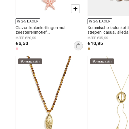
2-5 DAGEN
2-5 DAGEN
Glazen kralenkettingen met
Keramische kralenkett
zeesterrenmotief,
strepen, casual, alled
vakantie-/strandthema, romantische
eenvoudige serie, da
MSRP €20,99
MSRP €35,99
serie voor dames.
€6,50
€10,95
EU-magazijn
EU-magazijn