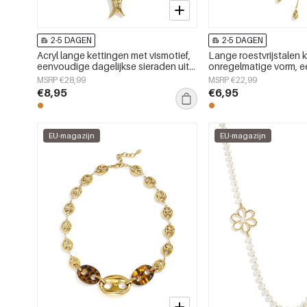
2-5 DAGEN
2-5 DAGEN
Acryl lange kettingen met vismotief,
Lange roestvrijstalen 
eenvoudige dagelijkse sieraden uit
onregelmatige vorm, 
de Simple Series voor dames.
alledaagse serie, dam
MSRP €28,99
MSRP €22,99
€8,95
€6,95
EU-magazijn
EU-magazijn