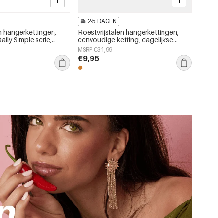
2-5 DAGEN
n hangerkettingen,
Roestvrijstalen hangerkettingen,
aily Simple serie,
eenvoudige ketting, dagelijkse
n
sieraden uit de Simple Series voor
MSRP €31,99
dames.
€9,95