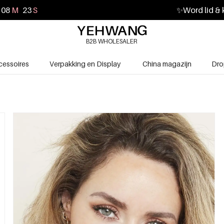
08
M
21
S
✨
Word lid & 
B2B WHOLESALER
cessoires
Verpakking en Display
China magazijn
Dro