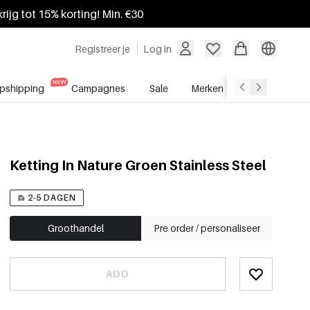
krijg tot 15% korting! Min. €30
Registreer je
Log in
pshipping
Campagnes
Sale
Merken
Groothandel
Ketting In Nature Groen Stainless Steel
2-5 DAGEN
Groothandel
Pre order / personaliseer
ADD