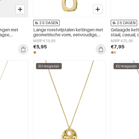
2-5 DAGEN
2-5 DAGEN
ingen met
Lange roestvrijstalen kettingen met
Gelaagde ketti
aagse,
geometrische vorm, eenvoudige,
staal, casual, 
messieraden
alledaagse serie, dames sieraden
eenvoudige se
MSRP €19,99
MSRP €25,99
€5,95
€7,95
EU-magazijn
EU-magazijn