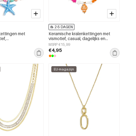
2-5 DAGEN
kettingen met
Keramische kralenkettingen met
ief,
vismotief, casual, dagelijks en
andthema, romantische
romantisch, damessieraden
MSRP €15,99
mes.
€4,95
EU-magazijn