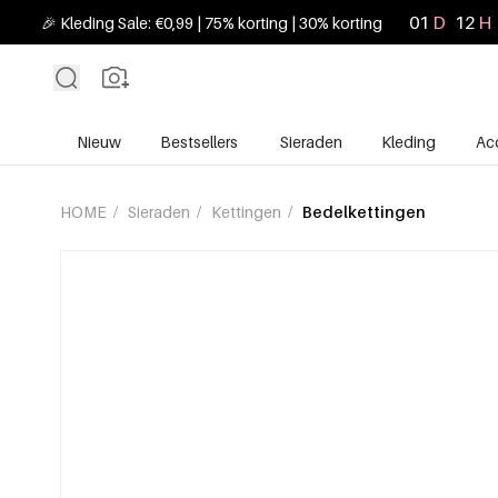
01
D
12
H
🎉 Kleding Sale: €0,99 | 75% korting | 30% korting
Nieuw
Bestsellers
Sieraden
Kleding
Ac
HOME
/
Sieraden
/
Kettingen
/
Bedelkettingen