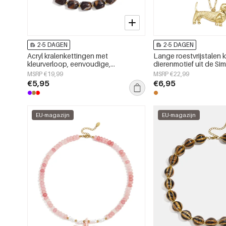
2-5 DAGEN
2-5 DAGEN
Acryl kralenkettingen met
Lange roestvrijstalen 
kleurverloop, eenvoudige,
dierenmotief uit de Sim
alledaagse serie, dames sieraden
Simple-serie voor dam
MSRP €19,99
MSRP €22,99
€5,95
€6,95
EU-magazijn
EU-magazijn