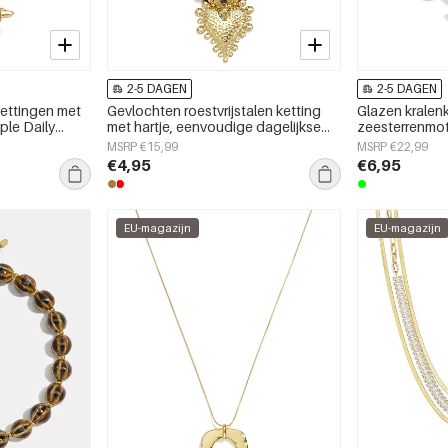
2-5 DAGEN
2-5 DAGEN
kettingen met
Gevlochten roestvrijstalen ketting
Glazen kralen
ple Daily
met hartje, eenvoudige dagelijkse
zeesterrenmot
es.
serie, dames sieraden
vakantie-/str
MSRP €15,99
MSRP €22,99
serie voor da
€4,95
€6,95
EU-magazijn
EU-magazijn