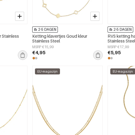
2-5 DAGEN
2-5 DAGEN
r Stainless
Ketting klavertjes Goud kleur
RVS ketting ha
Stainless Steel
Stainless Stee
MSRP €15,99
MSRP €17,99
€4,95
€5,95
EU-magazijn
EU-magazijn