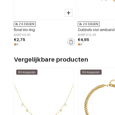
2-5 DAGEN
2-5 DAGEN
floral trio ring
Dubbele ster armband
MSRP €8,99
MSRP €15,99
€2,75
€4,95
Vergelijkbare producten
EU-magazijn
EU-magazijn