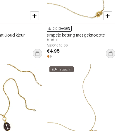
2-5 DAGEN
rt Goud kleur
simpele ketting met geknoopte
l
bedel
MSRP €15,99
€4,95
EU-magazijn