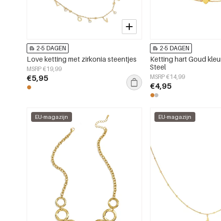
2-5 DAGEN
2-5 DAGEN
Love ketting met zirkonia steentjes
Ketting hart Goud kleu
Steel
MSRP €19,99
€5,95
MSRP €14,99
€4,95
EU-magazijn
EU-magazijn