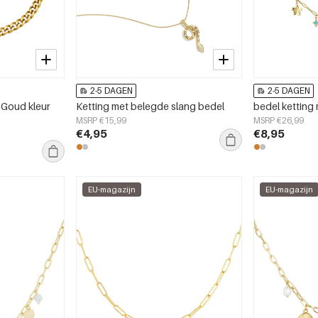
2-5 DAGEN
2-5 DAGEN
 Goud kleur
Ketting met belegde slang bedel
bedel ketting 
MSRP €15,99
MSRP €26,99
€4,95
€8,95
EU-magazijn
EU-magazijn