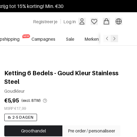
krijg tot 15% korting! Min. €30
Registreer je
Log in
pshipping
Campagnes
Sale
Merken
Groothandel
Ketting 6 Bedels - Goud Kleur Stainless
Steel
Goudkleur
€5,95
(excl. BTW)
MSRP €17,99
2-5 DAGEN
Groothandel
Pre order / personaliseer