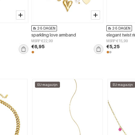
2-5 DAGEN
2-5 DAGEN
sparkling love armband
elegant twist r
MSRP €22,99
MSRP €15,99
€6,95
€5,25
EU-magazijn
EU-magazijn