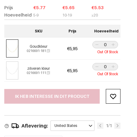
Prijs
€5.77
€5.65
€5.53
Hoeveelheid
5-9
10-19
≥20
SKU
Prijs
Hoeveelheid
Goudkleur
€5,95
0216691-181
Out Of Stock
zilveren kleur
€5,95
0216691-111
Out Of Stock
IK HEB INTERESSE IN DIT PRODUCT
Aflevering:
1/1
United States