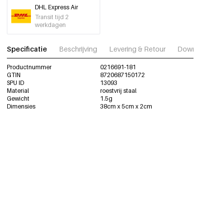
DHL Express Air
Transit tijd 2
werkdagen
Specificatie
Beschrijving
Levering & Retour
Download fot
Productnummer
0216691-181
GTIN
8720687150172
SPU ID
13093
Material
roestvrij staal
Gewicht
1.5g
Dimensies
38cm x 5cm x 2cm