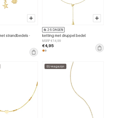
2-5 DAGEN
met strandbedels -
ketting met druppel bedel
MSRP €14,99
€4,95
EU-magazijn