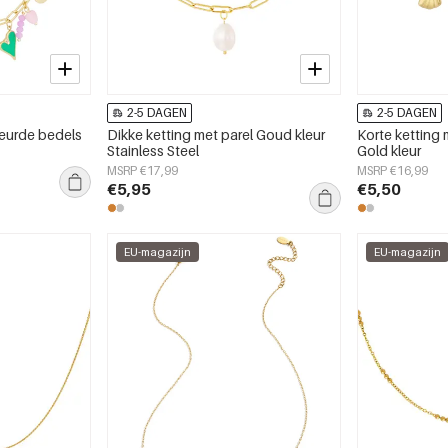
2-5 DAGEN
2-5 DAGEN
leurde bedels
Dikke ketting met parel Goud kleur
Korte ketting 
Stainless Steel
Gold kleur
MSRP €17,99
MSRP €16,99
€5,95
€5,50
EU-magazijn
EU-magazijn