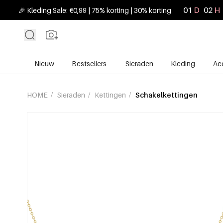
01
D
02
H
🎉 Kleding Sale: €0,99 | 75% korting | 30% korting
Nieuw
Bestsellers
Sieraden
Kleding
Ac
HOME
/
Sieraden
/
Kettingen
/
Schakelkettingen