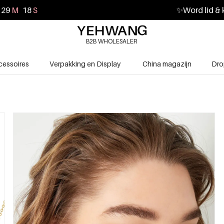
29
M
16
S
✨
Word lid & 
B2B WHOLESALER
cessoires
Verpakking en Display
China magazijn
Dro