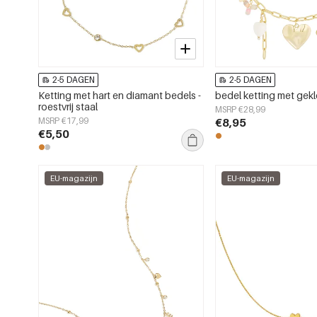
2-5 DAGEN
2-5 DAGEN
Ketting met hart en diamant bedels -
bedel ketting met gek
roestvrij staal
MSRP €28,99
MSRP €17,99
€8,95
€5,50
EU-magazijn
EU-magazijn