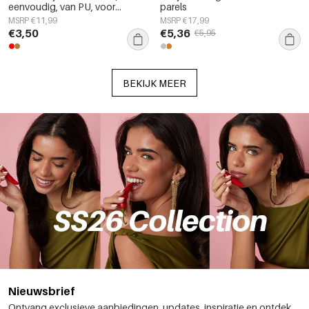
eenvoudig, van PU, voor
parels
dagelijks gebruik.
MSRP €11,99
MSRP €17,99
€3,50
€5,36
€5,95
BEKIJK MEER
Nieuwsbrief
Ontvang exclusieve aanbiedingen, updates, inspiratie en ontdek