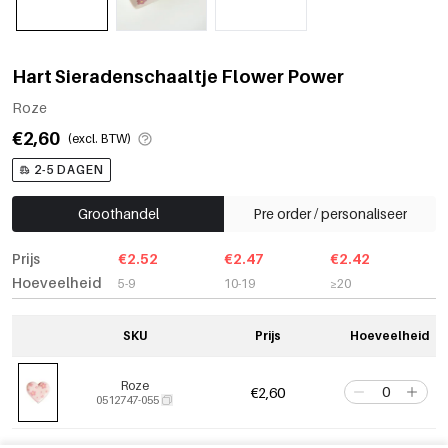
Hart Sieradenschaaltje Flower Power
Roze
€2,60
(excl. BTW)
2-5 DAGEN
Groothandel
Pre order / personaliseer
Prijs
€2.52
€2.47
€2.42
Hoeveelheid
5-9
10-19
≥20
SKU
Prijs
Hoeveelheid
Roze
€2,60
0512747-055