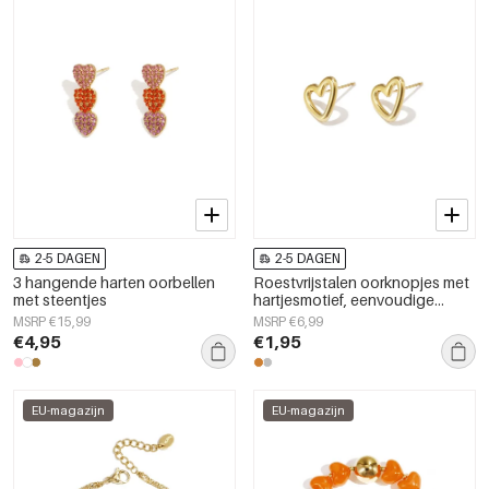
2-5 DAGEN
2-5 DAGEN
3 hangende harten oorbellen
Roestvrijstalen oorknopjes met
met steentjes
hartjesmotief, eenvoudige
dagelijkse sieraden uit de
MSRP €15,99
MSRP €6,99
Simple Series voor dames.
€4,95
€1,95
EU-magazijn
EU-magazijn