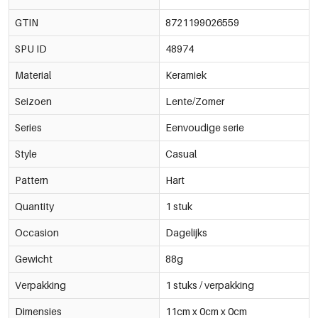
GTIN
8721199026559
SPU ID
48974
Material
Keramiek
Seizoen
Lente/Zomer
Series
Eenvoudige serie
Style
Casual
Pattern
Hart
Quantity
1 stuk
Occasion
Dagelijks
Gewicht
88g
Verpakking
1 stuks / verpakking
Dimensies
11cm x 0cm x 0cm