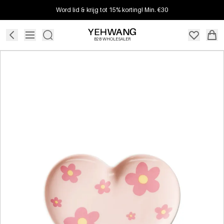
Word lid & krijg tot 15% korting! Min. €30
B2B WHOLESALER