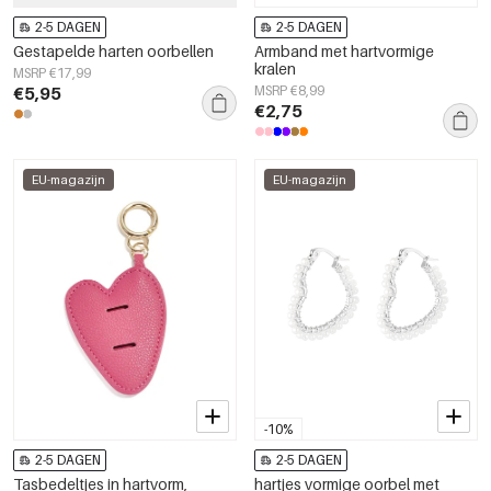
2-5 DAGEN
2-5 DAGEN
Gestapelde harten oorbellen
Armband met hartvormige
kralen
MSRP €17,99
€5,95
MSRP €8,99
€2,75
EU-magazijn
EU-magazijn
-10%
2-5 DAGEN
2-5 DAGEN
Tasbedeltjes in hartvorm,
hartjes vormige oorbel met