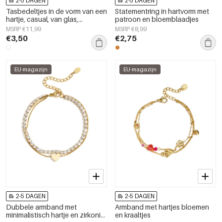
2-5 DAGEN
2-5 DAGEN
Tasbedeltjes in de vorm van een
Statementring in hartvorm met
hartje, casual, van glas,
patroon en bloemblaadjes
dagelijkse accessoires
MSRP €11,99
MSRP €8,99
€3,50
€2,75
EU-magazijn
EU-magazijn
2-5 DAGEN
2-5 DAGEN
Dubbele armband met
Armband met hartjes bloemen
minimalistisch hartje en zirkonia
en kraaltjes