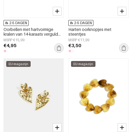
2-5 DAGEN
2-5 DAGEN
Oorbellen met hartvormige
Harten oorknopjes met
kralen van 14-karaats verguld
steentjes
roestvrij staal, Simple Daily
MSRP €15,99
MSRP €11,99
Simple serie, damessieraden
€4,95
€3,50
EU-magazijn
EU-magazijn