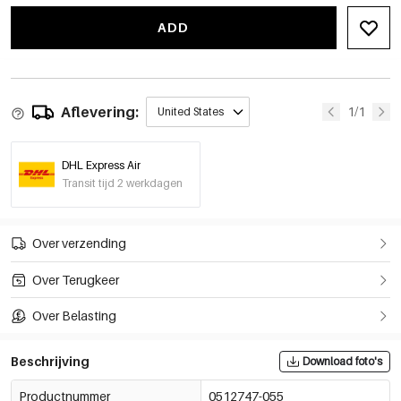
ADD
Aflevering:
1/1
United States
DHL Express Air
Transit tijd 2 werkdagen
Over verzending
Over Terugkeer
Over Belasting
Beschrijving
Download foto's
Productnummer
0512747-055