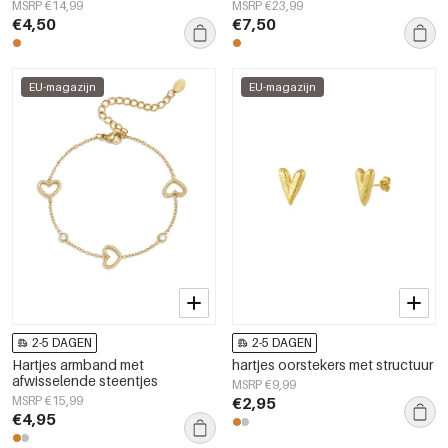
steentjes
MSRP €14,99
MSRP €23,99
€4,50
€7,50
EU-magazijn
EU-magazijn
2-5 DAGEN
2-5 DAGEN
Hartjes armband met
hartjes oorstekers met structuur
afwisselende steentjes
MSRP €9,99
MSRP €15,99
€2,95
€4,95