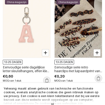
China magazijn
China magazijn
13-25 DAGEN
13-25 DAGEN
Eenvoudige serie dagelijkse
Eenvoudige serie retro
letter sleutelhangers, effen kleur,
haarclips met luipaardprint van
premium kwaliteit PU
acryl
€0,60
€0,20
MOQ van 1 stuk
MOQ van 1 stuk
+10
Yehwang maakt alleen gebruik van technische en functionele
cookies, evenals analytische cookies die geen inbreuk maken op
China magazijn
China magazijn
uw privacy. Een cookie is een klein tekstbestand dat bij uw eerste
bezoek aan deze website wordt opgeslagen op uw computer,
tablet of smartphone.De cookies die we gebruiken zijn