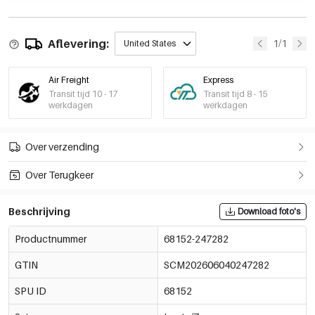
Aflevering:
1/1
United States
Air Freight
Express
Transit tijd 10 - 17
Transit tijd 8 - 15
werkdagen
werkdagen
Over verzending
Over Terugkeer
Beschrijving
Download foto's
Productnummer
68152-247282
GTIN
SCM202606040247282
SPU ID
68152