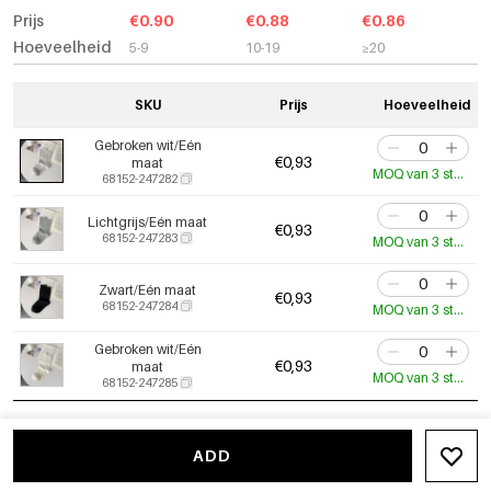
Prijs
€0.90
€0.88
€0.86
Hoeveelheid
5-9
10-19
≥20
SKU
Prijs
Hoeveelheid
Gebroken wit/Eén
€0,93
maat
MOQ van 3 stuks
68152-247282
Lichtgrijs/Eén maat
€0,93
68152-247283
MOQ van 3 stuks
Zwart/Eén maat
€0,93
68152-247284
MOQ van 3 stuks
Gebroken wit/Eén
€0,93
maat
MOQ van 3 stuks
68152-247285
ADD