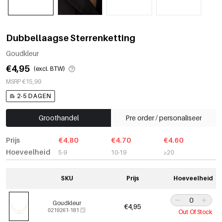
Dubbellaagse Sterrenketting
Goudkleur
€4,95
(excl. BTW)
MSRP €15,99
2-5 DAGEN
Groothandel
Pre order / personaliseer
Prijs
€4.80
€4.70
€4.60
Hoeveelheid
5-9
10-19
≥20
SKU
Prijs
Hoeveelheid
Goudkleur
€4,95
0219261-181
Out Of Stock