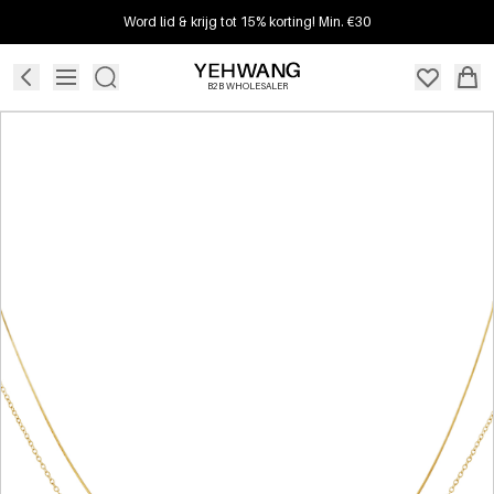
Word lid & krijg tot 15% korting! Min. €30
B2B WHOLESALER