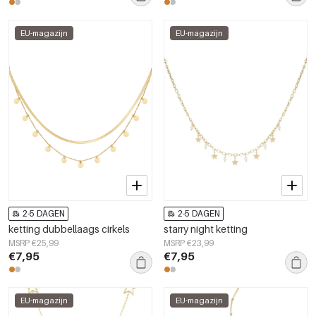
EU-magazijn
EU-magazijn
2-5 DAGEN
2-5 DAGEN
ketting dubbellaags cirkels
starry night ketting
MSRP €25,99
MSRP €23,99
€7,95
€7,95
EU-magazijn
EU-magazijn