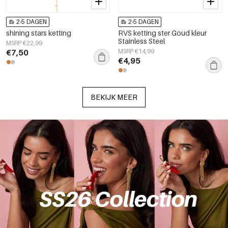
2-5 DAGEN
2-5 DAGEN
shining stars ketting
RVS ketting ster Goud kleur
Stainless Steel
MSRP €22,99
€7,50
MSRP €14,99
€4,95
BEKIJK MEER