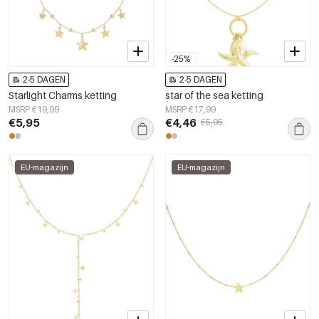
-25%
2-5 DAGEN
2-5 DAGEN
Starlight Charms ketting
star of the sea ketting
MSRP €19,99
MSRP €17,99
€5,95
€4,46
€5,95
EU-magazijn
EU-magazijn