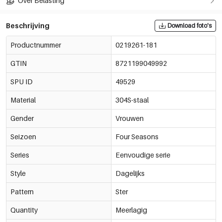
Over Belasting
Beschrijving
Download foto's
Productnummer
0219261-181
GTIN
8721199049992
SPU ID
49529
Material
304S-staal
Gender
Vrouwen
Seizoen
Four Seasons
Series
Eenvoudige serie
Style
Dagelijks
Pattern
Ster
Quantity
Meerlagig