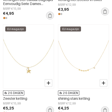
Eenvoudig Serie Dames
MSRP €12,99
sieraden
MSRP €15,99
€3,95
€4,95
EU-magazijn
EU-magazijn
2-5 DAGEN
2-5 DAGEN
Zeester ketting
shining stars ketting
MSRP €15,99
MSRP €12,99
€5,25
€4,25