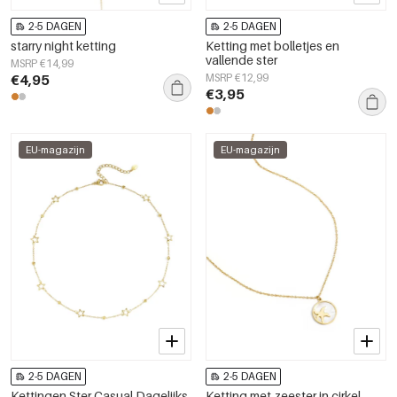
2-5 DAGEN
2-5 DAGEN
starry night ketting
Ketting met bolletjes en
vallende ster
MSRP €14,99
€4,95
MSRP €12,99
€3,95
EU-magazijn
EU-magazijn
2-5 DAGEN
2-5 DAGEN
Kettingen Ster Casual Dagelijks
Ketting met zeester in cirkel