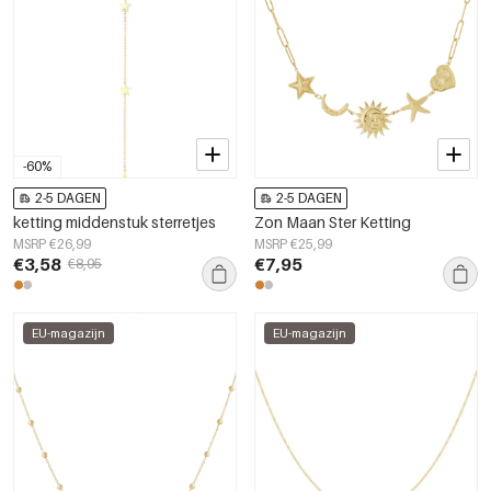
-60%
2-5 DAGEN
2-5 DAGEN
ketting middenstuk sterretjes
Zon Maan Ster Ketting
MSRP €26,99
MSRP €25,99
€3,58
€7,95
€8,95
EU-magazijn
EU-magazijn