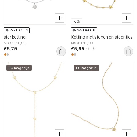
-5%
2-5 DAGEN
2-5 DAGEN
ster ketting
Ketting met sterren en steentjes
MSRP €18,99
MSRP €19,99
€5,75
€5,65
€5,95
EU-magazijn
EU-magazijn