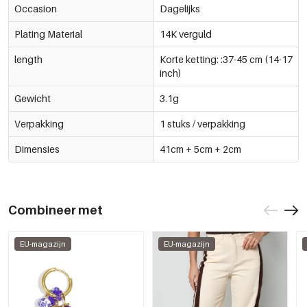
Occasion
Dagelijks
Plating Material
14K verguld
length
Korte ketting: :37-45 cm (14-17
inch)
Gewicht
3.1g
Verpakking
1 stuks / verpakking
Dimensies
41cm + 5cm + 2cm
Combineer met
EU-magazijn
EU-magazijn