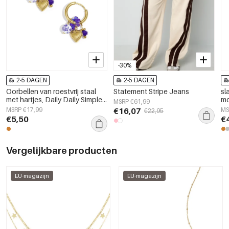
-30%
2-5 DAGEN
2-5 DAGEN
Oorbellen van roestvrij staal
Statement Stripe Jeans
sl
met hartjes, Daily Daily Simple
mo
MSRP €61,99
Series, damessieraden
MSRP €17,99
€16,07
MS
€22,95
€5,50
€
Vergelijkbare producten
EU-magazijn
EU-magazijn