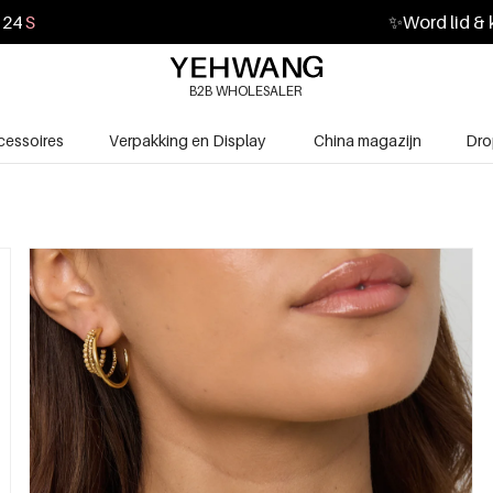
22
S
✨
Word lid & 
B2B WHOLESALER
cessoires
Verpakking en Display
China magazijn
Dro