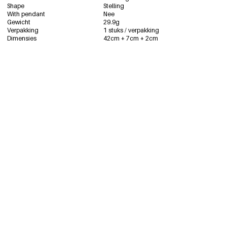
Shape
Stelling
Wit
€3,95
With pendant
Nee
0219361-001
Gewicht
29.9g
Verpakking
1 stuks / verpakking
Dimensies
42cm + 7cm + 2cm
Roze rood
€3,95
0219361-361
koraal
€3,95
0219361-321
hemelsblauw
€3,95
0219361-421
Out Of Stock