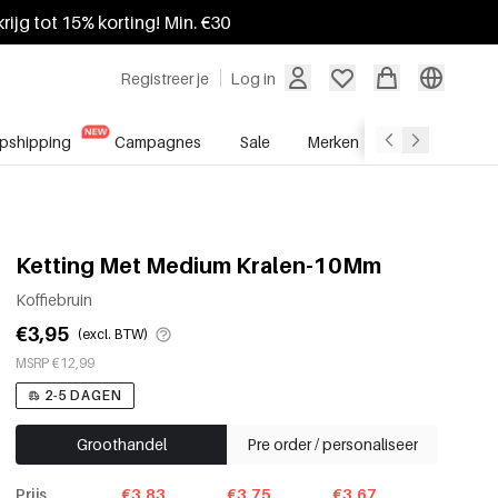
krijg tot 15% korting! Min. €30
Registreer je
Log in
pshipping
Campagnes
Sale
Merken
Groothandel
Ketting Met Medium Kralen-10Mm
Koffiebruin
€3,95
(excl. BTW)
MSRP €12,99
2-5 DAGEN
Groothandel
Pre order / personaliseer
Prijs
€3.83
€3.75
€3.67