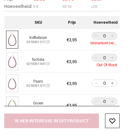
Hoeveelheid
5-9
10-19
≥20
SKU
Prijs
Hoeveelheid
Koffiebruin
€3,95
0219361-511
binnenkort terug
fuchsia
€3,95
0219361-641
Out Of Stock
Paars
€3,95
0219361-611
Groen
€3,95
0219361-401
Out Of Stock
IK HEB INTERESSE IN DIT PRODUCT
Babyroze
€3,95
0219361-371