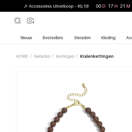
00
D
17
H
21
M
🎉 Accessoires Uitverkoop – €0,10!
Nieuw
Bestsellers
Sieraden
Kleding
Ac
HOME
/
Sieraden
/
Kettingen
/
Kralenkettingen