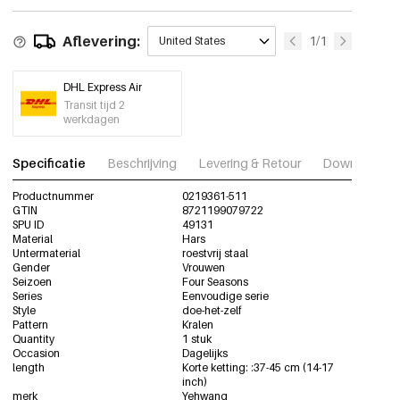
Roze
€3,95
Aflevering:
1/1
United States
0219361-331
DHL Express Air
Wijnrood
€3,95
Transit tijd 2
0219361-311
werkdagen
Lila
Specificatie
Beschrijving
Levering & Retour
Download fot
€3,95
0219361-621
Productnummer
0219361-511
GTIN
8721199079722
SPU ID
piekgroen
49131
€3,95
0219361-441
Material
Hars
Untermaterial
roestvrij staal
Gender
Vrouwen
Seizoen
Four Seasons
Babyblauw
€3,95
Series
Eenvoudige serie
0219361-221
Style
doe-het-zelf
Pattern
Kralen
Quantity
1 stuk
Occasion
Bruin
Dagelijks
€3,95
0219361-501
length
Korte ketting: :37-45 cm (14-17
inch)
merk
Yehwang