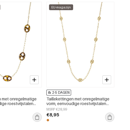
EU-magazijn
2-5 DAGEN
en met onregelmatige
Taillekettingen met onregelmatige
ge roestvrijstalen
vorm, eenvoudige roestvrijstalen
or dagelijks gebruik.
accessoires voor dagelijks gebruik.
MSRP €28,99
€8,95