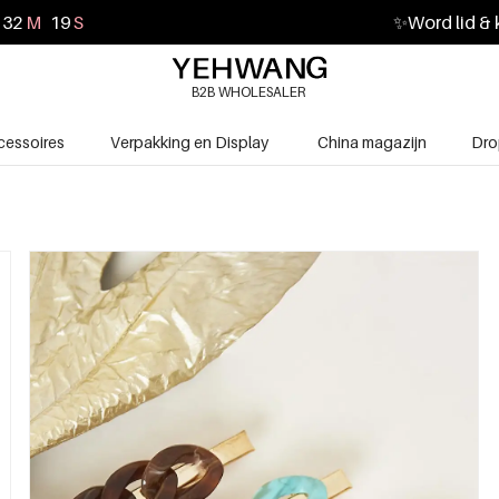
32
M
19
S
✨
Word lid & 
B2B WHOLESALER
cessoires
Verpakking en Display
China magazijn
Dro