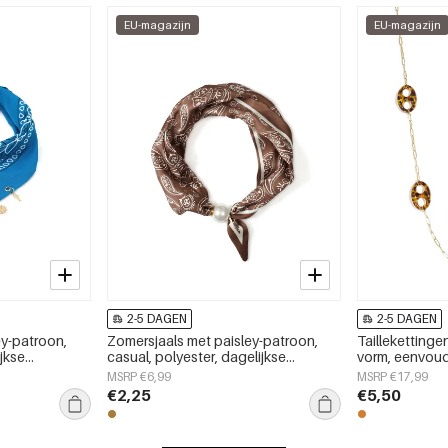
EU-magazijn
EU-magazijn
2-5 DAGEN
2-5 DAGEN
ey-patroon,
Zomersjaals met paisley-patroon,
Tailleketting
ijkse
casual, polyester, dagelijkse
vorm, eenvoudi
accessoires
accessoires vo
MSRP €6,99
MSRP €17,99
€2,25
€5,50