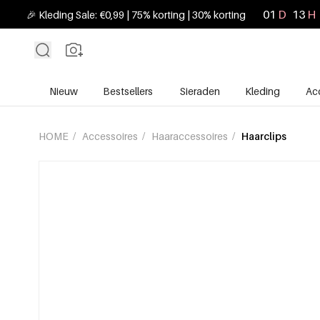
01
D
13
H
🎉 Kleding Sale: €0,99 | 75% korting | 30% korting
Nieuw
Bestsellers
Sieraden
Kleding
Ac
HOME
/
Accessoires
/
Haaraccessoires
/
Haarclips