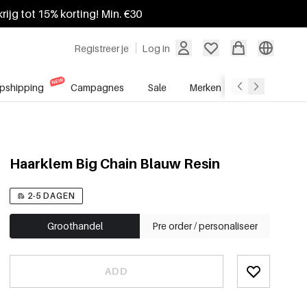
krijg tot 15% korting! Min. €30
Registreer je
Log in
pshipping
Campagnes
Sale
Merken
Groothandel
Haarklem Big Chain Blauw Resin
2-5 DAGEN
Groothandel
Pre order / personaliseer
ADD