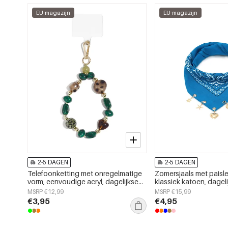
EU-magazijn
EU-magazijn
2-5 DAGEN
2-5 DAGEN
Telefoonketting met onregelmatige
Zomersjaals met paisl
vorm, eenvoudige acryl, dagelijkse
klassiek katoen, dagel
accessoires
accessoires
MSRP €12,99
MSRP €15,99
€3,95
€4,95