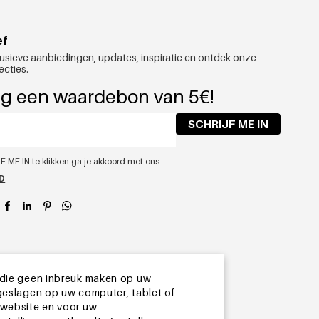
ef
usieve aanbiedingen, updates, inspiratie en ontdek onze
ecties.
g een waardebon van 5€!
SCHRIJF ME IN
F ME IN te klikken ga je akkoord met ons
ID
app
 die geen inbreuk maken op uw
geslagen op uw computer, tablet of
 website en voor uw