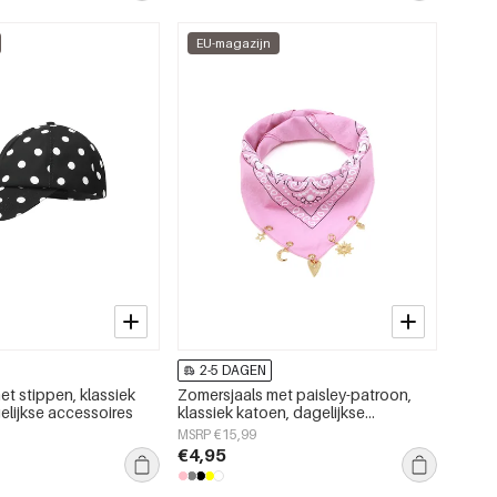
EU-magazijn
2-5 DAGEN
t stippen, klassiek
Zomersjaals met paisley-patroon,
elijkse accessoires
klassiek katoen, dagelijkse
accessoires
MSRP €15,99
€4,95