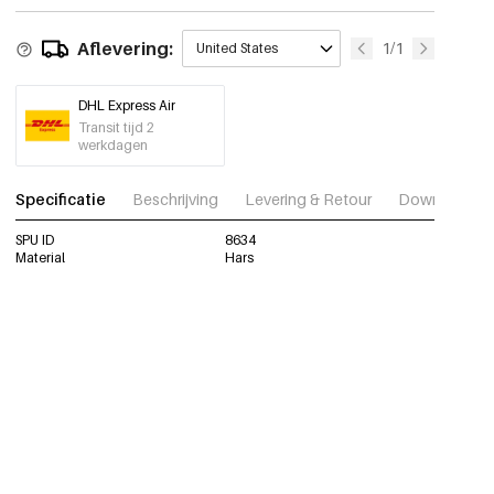
Aflevering:
1/1
United States
DHL Express Air
Transit tijd 2
werkdagen
Specificatie
Beschrijving
Levering & Retour
Download fot
SPU ID
8634
Material
Hars