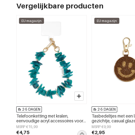
Vergelijkbare producten
EU-magazijn
EU-magazijn
2-5 DAGEN
2-5 DAGEN
Telefoonketting met kralen,
Tasbedeltjes met een
eenvoudige acryl accessoires voor
gezichtje, casual glaz
dagelijks gebruik
accessoires voor dagel
MSRP €15,99
MSRP €9,99
€4,75
€2,95