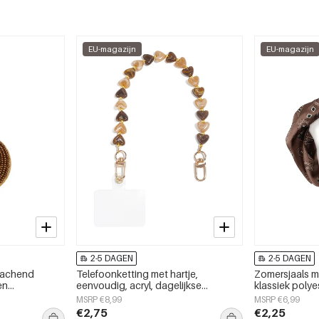
EU-magazijn
EU-magazijn
2-5 DAGEN
2-5 DAGEN
 lachend
Telefoonketting met hartje,
Zomersjaals m
en
eenvoudig, acryl, dagelijkse
klassiek polye
ijks gebruik.
accessoires
accessoires
MSRP €8,99
MSRP €6,99
€2,75
€2,25