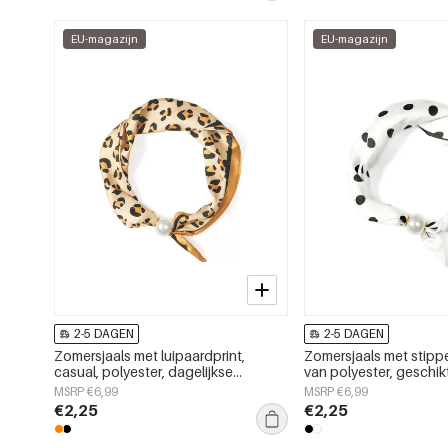
EU-magazijn
EU-magazijn
2-5 DAGEN
2-5 DAGEN
Zomersjaals met luipaardprint,
Zomersjaals met stipp
casual, polyester, dagelijkse
van polyester, geschik
accessoires
dagelijks gebruik.
MSRP €6,99
MSRP €6,99
€2,25
€2,25