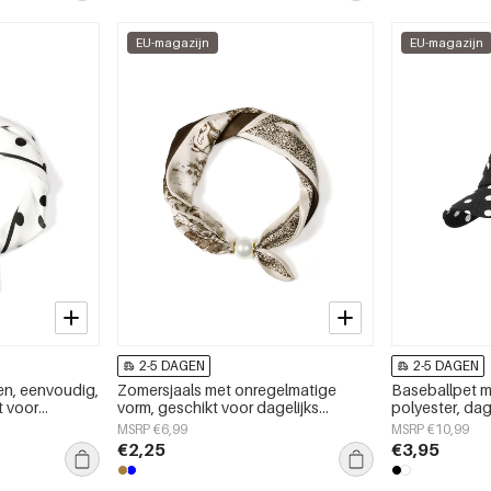
EU-magazijn
EU-magazijn
2-5 DAGEN
2-5 DAGEN
en, eenvoudig,
Zomersjaals met onregelmatige
Baseballpet me
t voor
vorm, geschikt voor dagelijks
polyester, dag
gebruik, van polyester, dagelijkse
MSRP €6,99
MSRP €10,99
accessoires
€2,25
€3,95