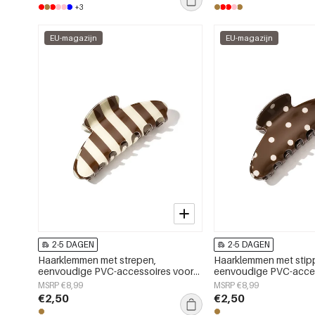
+3
EU-magazijn
EU-magazijn
2-5 DAGEN
2-5 DAGEN
Haarklemmen met strepen,
Haarklemmen met stip
eenvoudige PVC-accessoires voor
eenvoudige PVC-acces
dagelijks gebruik
dagelijks gebruik
MSRP €8,99
MSRP €8,99
€2,50
€2,50