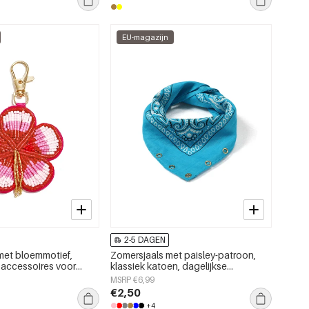
EU-magazijn
2-5 DAGEN
met bloemmotief,
Zomersjaals met paisley-patroon,
 accessoires voor
klassiek katoen, dagelijkse
uik.
accessoires
MSRP €6,99
€2,50
+4