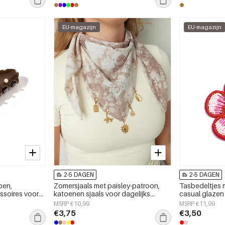
EU-magazijn
EU-magazijn
2-5 DAGEN
2-5 DAGEN
pen,
Zomersjaals met paisley-patroon,
Tasbedeltjes 
soires voor
katoenen sjaals voor dagelijks
casual glazen
gebruik.
dagelijks gebr
MSRP €10,99
MSRP €11,99
€3,75
€3,50