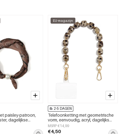
EU-magazijn
2-5 DAGEN
et paisley-patroon,
Telefoonketting met geometrische
ster, dagelijkse
vorm, eenvoudig, acryl, dagelijks
accessoire
MSRP €14,99
€4,50