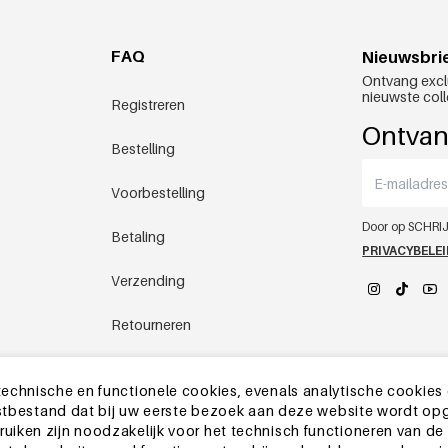
FAQ
Nieuwsbri
Ontvang excl
nieuwste coll
Registreren
Ontvan
Bestelling
Voorbestelling
Door op SCHRIJ
Betaling
PRIVACYBELE
Verzending
Retourneren
YEHWANG 
Chinees magazijn
echnische en functionele cookies, evenals analytische cookies
ekstbestand dat bij uw eerste bezoek aan deze website wordt op
Andere vragen
iken zijn noodzakelijk voor het technisch functioneren van de