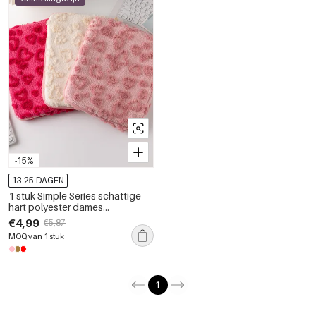
-15%
13-25 DAGEN
1 stuk Simple Series schattige
hart polyester dames
technische tassen
€4,99
€5,87
MOQ van 1 stuk
1