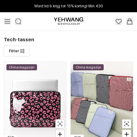
Word lid & krijg tot 15% korting! Min. €30
B2B WHOLESALER
Tech-tassen
Filter
China magazijn
China magazijn