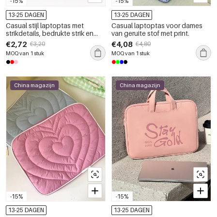
-15%
-15%
13-25 DAGEN
13-25 DAGEN
Casual stijl laptoptas met
Casual laptoptas voor dames
strikdetails, bedrukte strik en
van geruite stof met print.
luipaardprint, kersenrood PVC
€2,72
€4,08
€3,20
€4,80
MOQ van 1 stuk
MOQ van 1 stuk
China magazijn
China magazijn
-15%
-15%
13-25 DAGEN
13-25 DAGEN