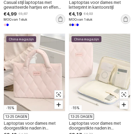
Casual stijl laptoptas met
Laptoptas voor dames met
gewatteerde hartjes en effen
letterprint in kantoorstijl
stof
€4,99
€4,19
€5,87
€4,93
MOQ van 1 stuk
MOQ van 1 stuk
China magazijn
China magazijn
-15%
-15%
13-25 DAGEN
13-25 DAGEN
Laptoptas voor dames met
Laptoptas voor dames met
doorgestikte naden in
doorgestikte naden in
kantoorstijl en effen stof
kantoorstijl, effen kleur