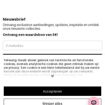
Nieuwsbrief
Ontvang exclusieve aanbiedingen, updates, inspiratie en ontdek
onze nieuwste collecties.
Ontvang een waardebon van 5€!
SCHRIJF ME IN
Yehwang maakt alleen gebruik van technische en functionele
cookies, evenals analytische cookies die geen inbreuk maken op
uw privacy. Een cookie is een klein tekstbestand dat bij uw eerste
bezoek aan deze website wordt opgeslagen op uw computer,
INFO
tablet of smartphone.De cookies die we gebruiken zijn
noodzakelijk voor het technisch functioneren van de website en
voor uw gebruiksgemak. Ze zorgen ervoor dat de website goed
functioneert en bijvoorbeeld uw voorkeursinstellingen onthoudt.
ALGEMEEN
Ze stellen ons ook in staat om onze website te optimaliseren.Om
Accepteren
ervoor te zorgen dat u een goede browse- en winkelervaring heeft
op Yehwang, raden we u aan akkoord te gaan met onze
verzameling en het gebruik van cookies. U kunt zich afmelden
Weiger alles