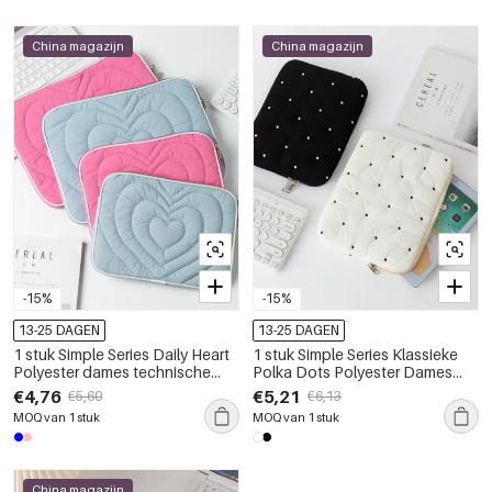
China magazijn
China magazijn
-15%
-15%
13-25 DAGEN
13-25 DAGEN
1 stuk Simple Series Daily Heart
1 stuk Simple Series Klassieke
Polyester dames technische
Polka Dots Polyester Dames
tassen
Tech Tassen
€4,76
€5,21
€5,60
€6,13
MOQ van 1 stuk
MOQ van 1 stuk
China magazijn