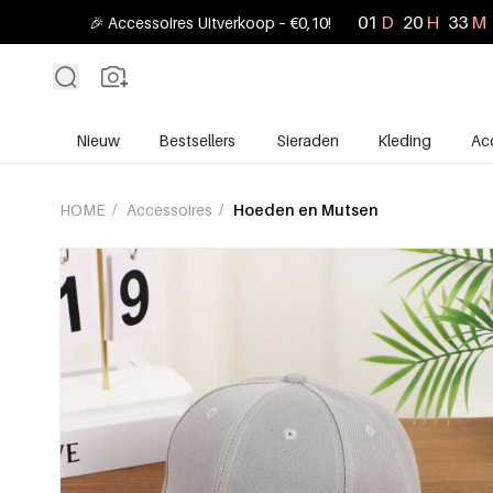
01
D
20
H
33
M
🎉 Accessoires Uitverkoop – €0,10!
Nieuw
Bestsellers
Sieraden
Kleding
Ac
HOME
/
Accessoires
/
Hoeden en Mutsen