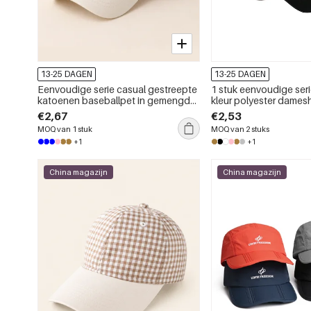
13-25 DAGEN
13-25 DAGEN
Eenvoudige serie casual gestreepte
1 stuk eenvoudige seri
katoenen baseballpet in gemengde
kleur polyester dame
kleuren
€2,67
€2,53
MOQ van 1 stuk
MOQ van 2 stuks
+1
+1
China magazijn
China magazijn