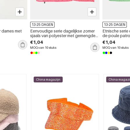
13-25 DAGEN
13-25 DAGEN
r dames met
Eenvoudige serie dagelijkse zomer
Etnische serie
sjaals van polyester met gemengde
de-poule patr
kleuren en geometrische vormen.
paisley polyes
€1,04
€1,04
MOQ van 10 stuks
MOQ van 10 stuks
China magazijn
China magazi