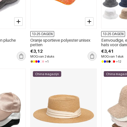
13-25 DAGEN
13-25 DAGEN
en pluche
Oranje sportieve polyester unisex
Eenvoudige, e
petten
hats voor dam
€3,12
€3,41
MOQ van 2 stuks
MOQ van 1 stuk
+1
+12
China magazijn
China magazi