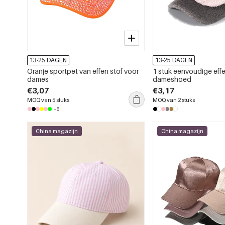
13-25 DAGEN
13-25 DAGEN
Oranje sportpet van effen stof voor
1 stuk eenvoudige eff
dames
dameshoed
€3,07
€3,17
MOQ van 5 stuks
MOQ van 2 stuks
+6
China magazijn
China magazijn