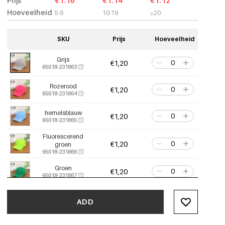
Prijs
€1.16
€1.14
€1.12
Hoeveelheid
5-9
10-19
≥20
SKU
Prijs
Hoeveelheid
Grijs
€1,20
65018-231863
Rozerood
€1,20
65018-231864
hemelsblauw
€1,20
65018-231865
Fluorescerend
€1,20
groen
65018-231866
Groen
€1,20
65018-231867
meerblauw
€1,20
ADD
65018-231868
oranjerood
€1,20