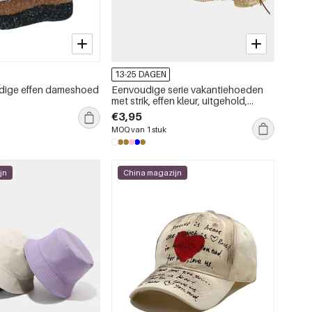
13-25 DAGEN
udige effen dameshoed
Eenvoudige serie vakantiehoeden
met strik, effen kleur, uitgehold,
geweven raffia strohoeden
€3,95
MOQ van 1 stuk
jn
China magazijn