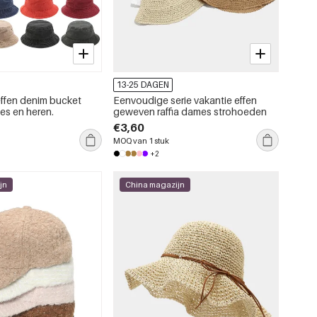
13-25 DAGEN
ffen denim bucket
Eenvoudige serie vakantie effen
es en heren.
geweven raffia dames strohoeden
€3,60
MOQ van 1 stuk
+2
jn
China magazijn