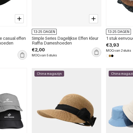
13-25 DAGEN
13-25 DAGEN
e casual effen
Simple Series Dagelijkse Effen Kleur
1 stuk eenvo
shoeden
Raffia Dameshoeden
€3,93
€2,00
MOQ van 2 stuks
MOQ van 5 stuks
China magazijn
China magazi