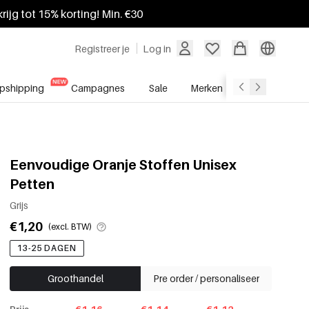
krijg tot 15% korting! Min. €30
Registreer je
Log in
pshipping
Campagnes
Sale
Merken
Groothandel
Eenvoudige Oranje Stoffen Unisex
Petten
Grijs
€1,20
(excl. BTW)
13-25 DAGEN
Groothandel
Pre order / personaliseer