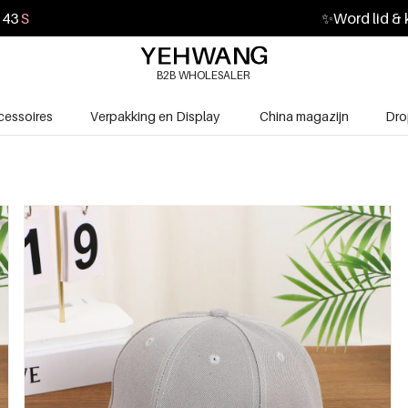
41
S
✨
Word lid & 
B2B WHOLESALER
cessoires
Verpakking en Display
China magazijn
Dro