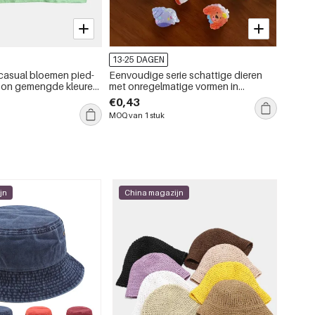
-15%
13-25 DAGEN
13-25
 casual bloemen pied-
Eenvoudige serie schattige dieren
Simple 
oon gemengde kleuren
met onregelmatige vormen in
eendje
ter zomersjaals
oceanische stijl, gemengde kleuren,
€0,43
€1,63
schelpen, vissen, zeesterren, acetaat,
MOQ van 1 stuk
MOQ van
haarklauwen
jn
China magazijn