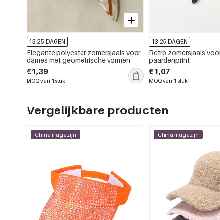
13-25 DAGEN
13-25 DAGEN
Elegante polyester zomersjaals voor
Retro zomersjaals voo
dames met geometrische vormen
paardenprint
€1,39
€1,07
MOQ van 1 stuk
MOQ van 1 stuk
Vergelijkbare producten
China magazijn
China magazijn