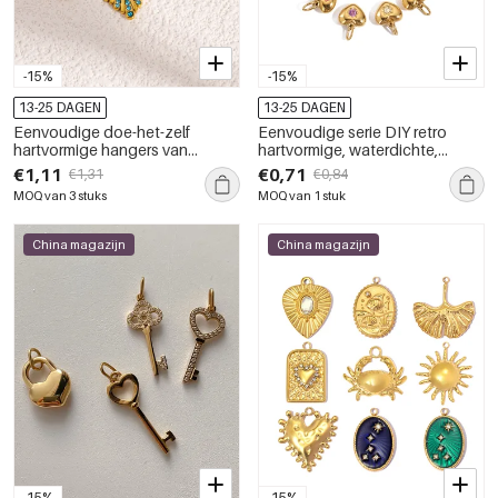
-15%
-15%
13-25 DAGEN
13-25 DAGEN
Eenvoudige doe-het-zelf
Eenvoudige serie DIY retro
hartvormige hangers van
hartvormige, waterdichte,
roestvrij staal, waterdicht en
goudkleurige dameshangers
€1,11
€0,71
€1,31
€0,84
goudkleurig, voor dames.
van roestvrij staal.
MOQ van 3 stuks
MOQ van 1 stuk
China magazijn
China magazijn
-15%
-15%