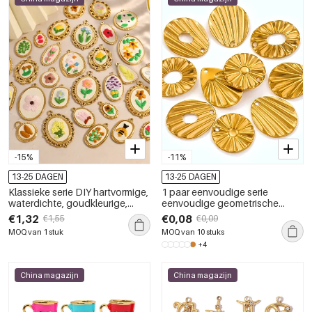
-15%
-11%
13-25 DAGEN
13-25 DAGEN
Klassieke serie DIY hartvormige,
1 paar eenvoudige serie
waterdichte, goudkleurige,
eenvoudige geometrische
roestvrijstalen dameshangers
roestvrijstalen vergulde
€1,32
€0,08
€1,55
€0,09
dameshangers
MOQ van 1 stuk
MOQ van 10 stuks
+4
China magazijn
China magazijn