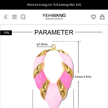
Word lid & krijg tot 15% korting! Min. €30
B2B WHOLESALER
-15%