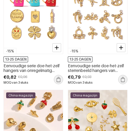
-15%
-15%
13-25 DAGEN
13-25 DAGEN
Eenvoudige serie doe-het-zelf
Eenvoudige serie doe-het-zelf
hangers van onregelmatig
sterrenbeeld hangers van
gevormd roestvrij staal,
roestvrij staal, waterdicht,
€0,82
€0,79
€0,96
€0,93
waterdicht, goudkleurig, voor
goudkleurig, voor dames
MOQ van 3 stuks
MOQ van 3 stuks
dames
China magazijn
China magazijn