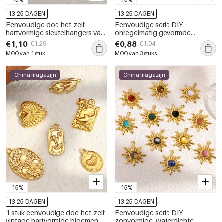
13-25 DAGEN
13-25 DAGEN
Eenvoudige doe-het-zelf
Eenvoudige serie DIY
hartvormige sleutelhangers van
onregelmatig gevormde
roestvrij staal, waterdicht en
hartvormige hangers van
€1,10
€0,88
€1,29
€1,04
goudkleurig, voor dames.
roestvrij staal, waterdicht,
MOQ van 1 stuk
MOQ van 3 stuks
goudkleurig, voor dames
China magazijn
China magazijn
-15%
-15%
13-25 DAGEN
13-25 DAGEN
1 stuk eenvoudige doe-het-zelf
Eenvoudige serie DIY
vintage hartvormige bloemen
zonvormige, waterdichte,