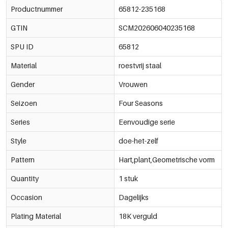
Productnummer
65812-235168
GTIN
SCM202606040235168
SPU ID
65812
Material
roestvrij staal
Gender
Vrouwen
Seizoen
Four Seasons
Series
Eenvoudige serie
Style
doe-het-zelf
Pattern
Hart,plant,Geometrische vorm
Quantity
1 stuk
Occasion
Dagelijks
Plating Material
18K verguld