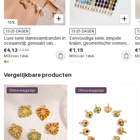
-15%
-
13-25 DAGEN
13-25 DAGEN
1
Luxe serie damesarmbanden in
Eenvoudige serie, simpele
Oc
oceaanstijl, gemaakt van
kralen, geometrische vormen,
wa
roestvrij staal, waterdicht en
acryl telefoonketting
in
€4,13
€1,15
€
€4,86
met goudkleurige kunstparels.
MOQ van 1 stuk
MOQ van 1 stuk
MO
Vergelijkbare producten
China magazijn
China magazijn