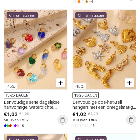
+4
China magazijn
China magazijn
-15%
-15%
13-25 DAGEN
13-25 DAGEN
Eenvoudige serie dagelijkse
Eenvoudige doe-het-zelf
hartvormige, waterdichte,
hangers met een onregelmatig
roestvrijstalen hanger met
gevormd hartvormig strikje of
€1,02
€1,02
€1,20
€1,20
goudkleurige zirkonia voor
kroon, gemaakt van roestvrij
MOQ van 1 stuk
MOQ van 1 stuk
dames.
staal, waterdicht en
+6
+13
goudkleurig.
China magazijn
China magazijn