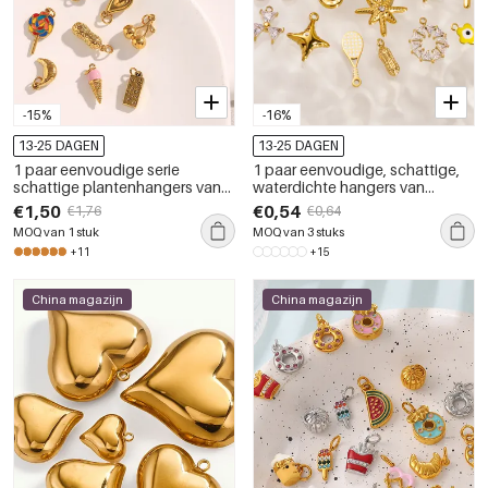
-15%
-16%
13-25 DAGEN
13-25 DAGEN
1 paar eenvoudige serie
1 paar eenvoudige, schattige,
schattige plantenhangers van
waterdichte hangers van
roestvrij staal voor dames
roestvrij staal met plantmotief
€1,50
€0,54
€1,76
€0,64
voor dames
MOQ van 1 stuk
MOQ van 3 stuks
+11
+15
China magazijn
China magazijn