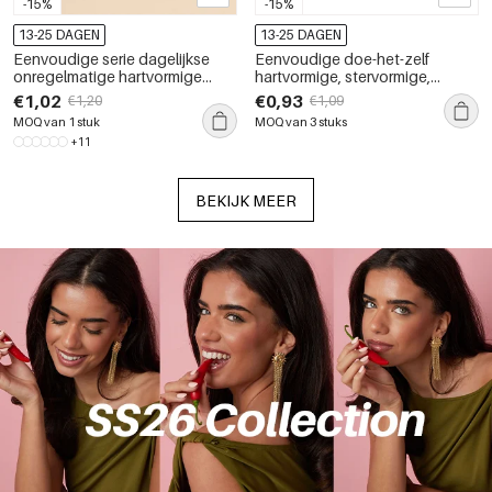
-15%
-15%
13-25 DAGEN
13-25 DAGEN
Eenvoudige serie dagelijkse
Eenvoudige doe-het-zelf
onregelmatige hartvormige
hartvormige, stervormige,
sleutelhangers van roestvrij
rechthoekige, hoefijzervormige,
€1,02
€0,93
€1,20
€1,09
staal, waterdicht, goudkleurig,
waterdichte, goudkleurige,
MOQ van 1 stuk
MOQ van 3 stuks
met strass-steentjes, unisex
roestvrijstalen dameshangers
+11
BEKIJK MEER