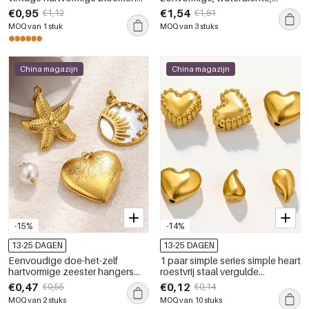
hanger van roestvrij staal,
goudkleurige hangers van
€0,95
€1,54
€1,12
€1,81
waterdicht
natuursteen voor dames.
MOQ van 1 stuk
MOQ van 3 stuks
China magazijn
China magazijn
-15%
-14%
13-25 DAGEN
13-25 DAGEN
Eenvoudige doe-het-zelf
1 paar simple series simple heart
hartvormige zeester hangers
roestvrij staal vergulde
van roestvrij staal, waterdicht en
dameshangers
€0,47
€0,12
€0,55
€0,14
goudkleurig, voor dames.
MOQ van 2 stuks
MOQ van 10 stuks