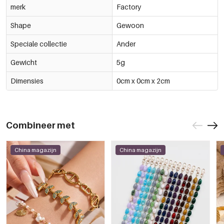
merk
Factory
Shape
Gewoon
Speciale collectie
Ander
Gewicht
5g
Dimensies
0cm x 0cm x 2cm
Combineer met
China magazijn
China magazijn