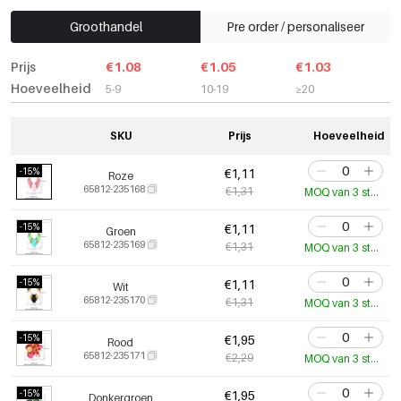
Groothandel
Pre order / personaliseer
Prijs
€1.08
€1.05
€1.03
Hoeveelheid
5-9
10-19
≥20
SKU
Prijs
Hoeveelheid
-15%
€1,11
Roze
65812-235168
€1,31
MOQ van 3 stuks
-15%
€1,11
Groen
65812-235169
€1,31
MOQ van 3 stuks
-15%
€1,11
Wit
65812-235170
€1,31
MOQ van 3 stuks
-15%
€1,95
Rood
65812-235171
€2,29
MOQ van 3 stuks
-15%
€1,95
Donkergroen