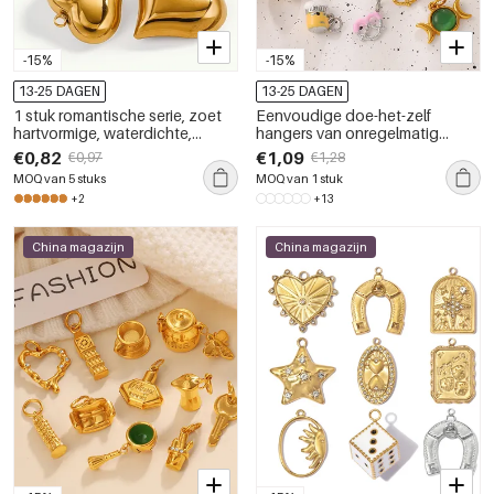
-15%
-15%
13-25 DAGEN
13-25 DAGEN
1 stuk romantische serie, zoet
Eenvoudige doe-het-zelf
hartvormige, waterdichte,
hangers van onregelmatig
roestvrijstalen, goudkleurige
gevormd fruit, roestvrij staal,
€0,82
€1,09
€0,97
€1,28
dameshanger
waterdicht, goudkleurig en met
MOQ van 5 stuks
MOQ van 1 stuk
strass-steentjes.
+2
+13
China magazijn
China magazijn