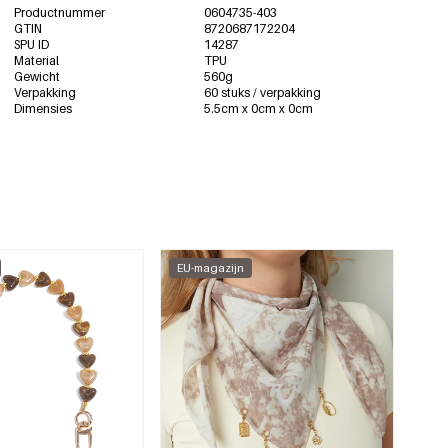
Productnummer
0604735-403
GTIN
8720687172204
SPU ID
14287
Material
TPU
Gewicht
560g
Verpakking
60 stuks / verpakking
Dimensies
5.5cm x 0cm x 0cm
EU-magazijn