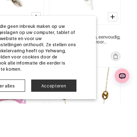
 die geen inbreuk maken op uw
2-5 DAGEN
geslagen op uw computer, tablet of
et onregelmatige
Zomersjaals met stippen, eenvoudig,
 website en voor uw
 voor dagelijks
van polyester, geschikt voor
stellingen onthoudt. Ze stellen ons
olyester, dagelijkse
dagelijks gebruik.
MSRP €6,99
nkelervaring heeft op Yehwang,
€2,25
elden voor cookies door de
k alle informatie die eerder is
 te komen.
EU-magazijn
r alles
Accepteren