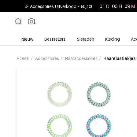
01
D
03
H
39
M
🎉 Accessoires Uitverkoop – €0,10!
Nieuw
Bestsellers
Sieraden
Kleding
Ac
HOME
/
Accessoires
/
Haaraccessoires
/
Haarelastiekjes