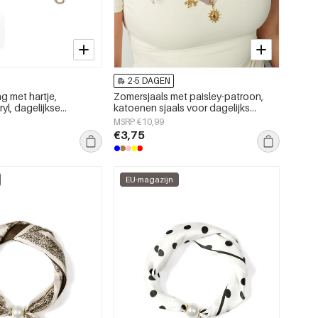
2-5 DAGEN
g met hartje,
Zomersjaals met paisley-patroon,
yl, dagelijkse
katoenen sjaals voor dagelijks
gebruik.
MSRP €10,99
€3,75
EU-magazijn