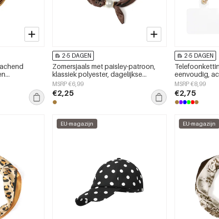
2-5 DAGEN
2-5 DAGEN
 lachend
Zomersjaals met paisley-patroon,
Telefoonkettin
en
klassiek polyester, dagelijkse
eenvoudig, acr
ijks gebruik.
accessoires
accessoires
MSRP €6,99
MSRP €8,99
€2,25
€2,75
EU-magazijn
EU-magazijn