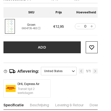
SKU
Prijs
Hoeveelheid
Groen
€12,95
0604735-403
ADD
Aflevering:
1/1
United States
DHL Express Air
Transit tijd 2
werkdagen
Specificatie
Beschrijving
Levering & Retour
Download fot