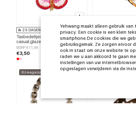
Yehwang maakt alleen gebruik van t
2-5 DAGEN
2-5 DAGEN
privacy. Een cookie is een klein t
Tasbedeltjes met bloemmotief,
Zomersjaals met luipaa
smartphone.De cookies die we gebru
casual glazen accessoires voor
casual, polyester, dage
gebruiksgemak. Ze zorgen ervoor da
dagelijks gebruik.
accessoires
MSRP €11,99
MSRP €6,99
ook in staat om onze website te op
€3,50
€2,25
raden we u aan akkoord te gaan met
instellingen van uw internetbrowser
opgeslagen verwijderen via de inst
EU-magazijn
EU-magazijn