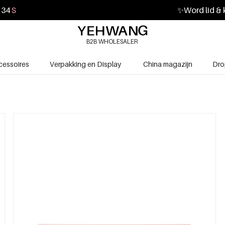
33
S
✨
Word lid & 
B2B WHOLESALER
cessoires
Verpakking en Display
China magazijn
Dro