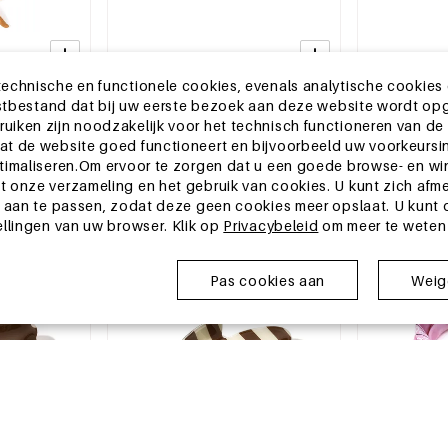
echnische en functionele cookies, evenals analytische cookies
2-5 DAGEN
2-5 DAGEN
ekstbestand dat bij uw eerste bezoek aan deze website wordt op
rdprint,
Baseballpet met stippen, klassiek
Zomersjaals m
iken zijn noodzakelijk voor het technisch functioneren van de
lijkse
polyester, dagelijkse accessoires
vorm, geschikt
t de website goed functioneert en bijvoorbeeld uw voorkeursin
gebruik, van p
MSRP €10,99
MSRP €6,99
timaliseren.Om ervoor te zorgen dat u een goede browse- en wi
accessoires
€3,95
€2,25
 onze verzameling en het gebruik van cookies. U kunt zich afm
 aan te passen, zodat deze geen cookies meer opslaat. U kunt oo
ellingen van uw browser. Klik op
Privacybeleid
om meer te weten
EU-magazijn
EU-magazijn
Pas cookies aan
Weige