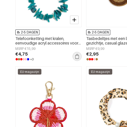
2-5 DAGEN
2-5 DAGEN
Telefoonketting met kralen,
Tasbedeltjes met een
eenvoudige acryl accessoires voor
gezichtje, casual glaz
dagelijks gebruik
accessoires voor dagel
MSRP €15,99
MSRP €9,99
€4,75
€2,95
+3
EU-magazijn
EU-magazijn