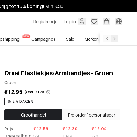
krijg tot 15% korting! Min. €30
Registreer je
Log in
pshipping
Campagnes
Sale
Merken
Groothandel
Draai Elastiekjes/Armbandjes - Groen
Groen
€12,95
(excl. BTW)
2-5 DAGEN
Groothandel
Pre order / personaliseer
Prijs
€12.56
€12.30
€12.04
Hoeveelheid
5-9
10-19
≥20