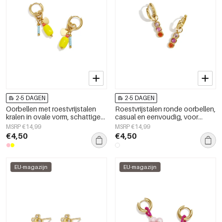
2-5 DAGEN
2-5 DAGEN
Oorbellen met roestvrijstalen
Roestvrijstalen ronde oorbellen,
kralen in ovale vorm, schattige
casual en eenvoudig, voor
en eenvoudige serie voor
dagelijks gebruik,
MSRP €14,99
MSRP €14,99
dagelijks gebruik,
damessieraden
€4,50
€4,50
damessieraden
EU-magazijn
EU-magazijn