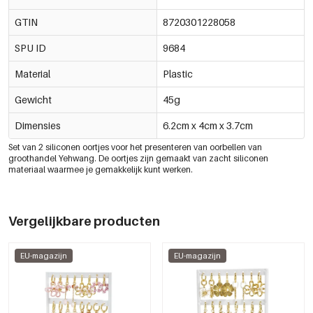
GTIN
8720301228058
SPU ID
9684
Material
Plastic
Gewicht
45g
Dimensies
6.2cm x 4cm x 3.7cm
Set van 2 siliconen oortjes voor het presenteren van oorbellen
van
groothandel
Yehwan
g
. De oortjes zijn gemaakt van zacht siliconen
materiaal waarmee je gemakkelijk kunt werken.
Vergelijkbare producten
EU-magazijn
EU-magazijn