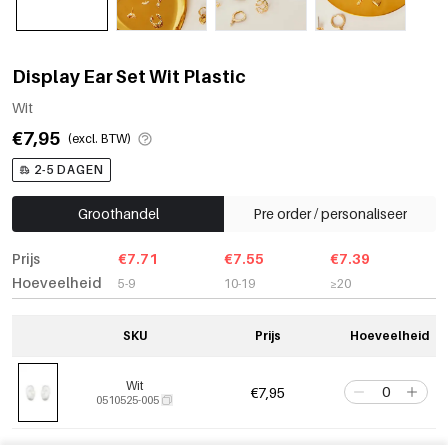
Display Ear Set Wit Plastic
Wit
€7,95
(excl. BTW)
2-5 DAGEN
Groothandel
Pre order / personaliseer
Prijs
€7.71
€7.55
€7.39
Hoeveelheid
5-9
10-19
≥20
SKU
Prijs
Hoeveelheid
Wit
€7,95
0510525-005