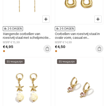
2-5 DAGEN
2-5 DAGEN
Hangende oorbellen van
Oorbellen van roestvrij staal in
roestvrij staal met schelpmotief,
ovale vorm, casual en
Simple Simple serie, dames
eenvoudig, dames sieraden
MSRP €15,99
MSRP €14,99
sieraden
€4,95
€4,50
EU-magazijn
EU-magazijn