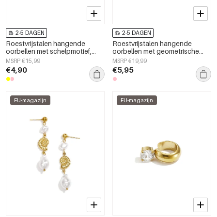
2-5 DAGEN
2-5 DAGEN
Roestvrijstalen hangende
Roestvrijstalen hangende
oorbellen met schelpmotief,
oorbellen met geometrische
geschikt voor vakantie, strand
vorm, casual en eenvoudige
MSRP €15,99
MSRP €19,99
of een eenvoudige serie
serie, damessieraden
€4,90
€5,95
damessieraden.
EU-magazijn
EU-magazijn