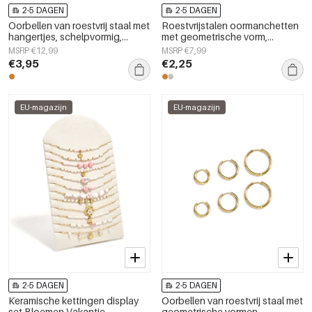
2-5 DAGEN
2-5 DAGEN
Oorbellen van roestvrij staal met
Roestvrijstalen oormanchetten
hangertjes, schelpvormig,
met geometrische vorm,
eenvoudige serie voor dagelijks
eenvoudige, alledaagse serie,
MSRP €12,99
MSRP €7,99
gebruik, damessieraden
dames sieraden
€3,95
€2,25
EU-magazijn
EU-magazijn
2-5 DAGEN
2-5 DAGEN
Keramische kettingen display
Oorbellen van roestvrij staal met
set Bloemen Vakantie
geometrische vormen,