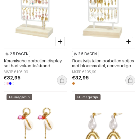
2-5 DAGEN
2-5 DAGEN
Keramische oorbellen display
Roestvrijstalen oorbellen setjes
set hart vakantie/strand
met bloemmotief, eenvoudige
romantische serie dames
en alledaagse serie, dames
MSRP €105,99
MSRP €105,99
sieraden
sieraden
€32,95
€32,95
EU-magazijn
EU-magazijn