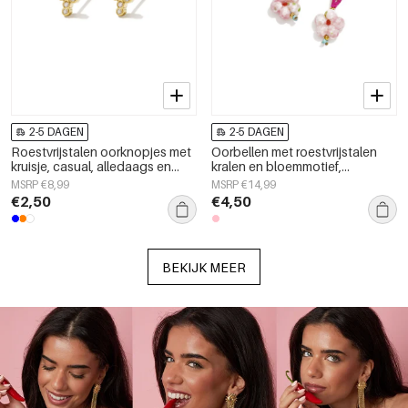
2-5 DAGEN
2-5 DAGEN
Roestvrijstalen oorknopjes met
Oorbellen met roestvrijstalen
kruisje, casual, alledaags en
kralen en bloemmotief,
eenvoudig, dames sieraden
schattige en eenvoudige serie,
MSRP €8,99
MSRP €14,99
damessieraden.
€2,50
€4,50
BEKIJK MEER