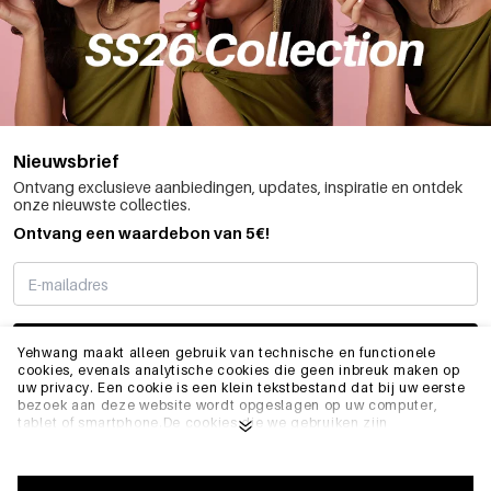
Nieuwsbrief
Ontvang exclusieve aanbiedingen, updates, inspiratie en ontdek
onze nieuwste collecties.
Ontvang een waardebon van 5€!
SCHRIJF ME IN
Yehwang maakt alleen gebruik van technische en functionele
cookies, evenals analytische cookies die geen inbreuk maken op
uw privacy. Een cookie is een klein tekstbestand dat bij uw eerste
bezoek aan deze website wordt opgeslagen op uw computer,
INFO
tablet of smartphone.De cookies die we gebruiken zijn
noodzakelijk voor het technisch functioneren van de website en
voor uw gebruiksgemak. Ze zorgen ervoor dat de website goed
functioneert en bijvoorbeeld uw voorkeursinstellingen onthoudt.