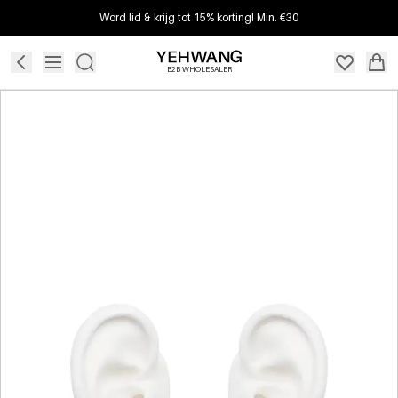
Word lid & krijg tot 15% korting! Min. €30
B2B WHOLESALER