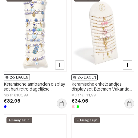
2-5 DAGEN
2-5 DAGEN
Keramische armbanden display
Keramische enkelbandjes
set hart retro dagelijkse
display set Bloemen Vakantie
etnische serie dames sieraden
Feestdagen/Strand Romantisch
MSRP €105,99
MSRP €111,99
Serie Damessieraden
€32,95
€34,95
EU-magazijn
EU-magazijn