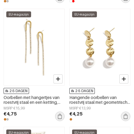
EU-magazijn
EU-magazijn
2-5 DAGEN
2-5 DAGEN
Oorbellen met hangertjes van
Hangende oorbellen van
roestvrij staal en een ketting,
roestvrij staal met geometrische
eenvoudige serie voor dames,
vorm, elegante en eenvoudige
MSRP €15,99
MSRP €13,99
geschikt voor
collectie voor dagelijks gebruik.
€4,75
€4,25
bijeenkomsten/feestjes.
Damessieraden.
EU-magazijn
EU-magazijn