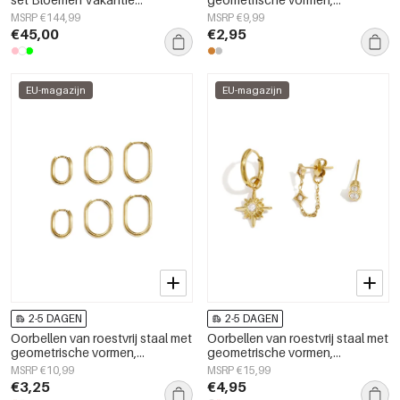
Dagelijkse Romantische Serie
eenvoudige en alledaagse
MSRP €144,99
MSRP €9,99
Damessieraden
serie, damessieraden
€45,00
€2,95
EU-magazijn
EU-magazijn
2-5 DAGEN
2-5 DAGEN
Oorbellen van roestvrij staal met
Oorbellen van roestvrij staal met
geometrische vormen,
geometrische vormen,
eenvoudige en alledaagse
eenvoudige en alledaagse
MSRP €10,99
MSRP €15,99
serie, damessieraden
serie, damessieraden
€3,25
€4,95