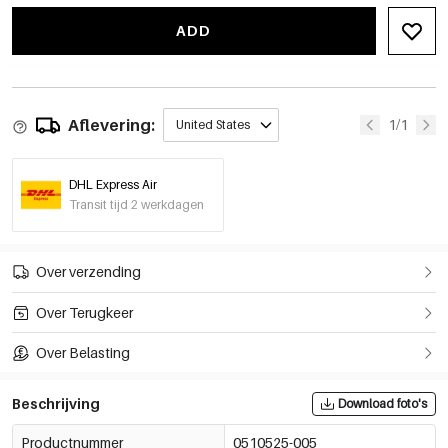
ADD
Aflevering:
1/1
United States
DHL Express Air
Transit tijd 2 werkdagen
Over verzending
Over Terugkeer
Over Belasting
Beschrijving
Download foto's
Productnummer
0510525-005