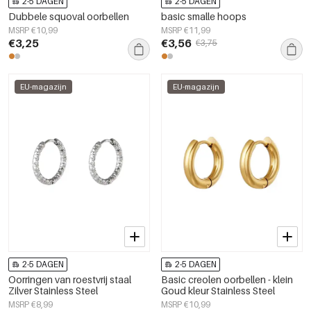
2-5 DAGEN
2-5 DAGEN
Dubbele squoval oorbellen
basic smalle hoops
MSRP €10,99
MSRP €11,99
€3,25
€3,56
€3,75
EU-magazijn
EU-magazijn
2-5 DAGEN
2-5 DAGEN
Oorringen van roestvrij staal
Basic creolen oorbellen - klein
Zilver Stainless Steel
Goud kleur Stainless Steel
MSRP €8,99
MSRP €10,99