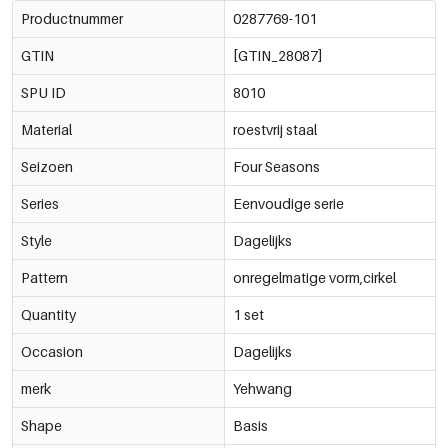
Productnummer
0287769-101
GTIN
[GTIN_28087]
SPU ID
8010
Material
roestvrij staal
Seizoen
Four Seasons
Series
Eenvoudige serie
Style
Dagelijks
Pattern
onregelmatige vorm,cirkel
Quantity
1 set
Occasion
Dagelijks
merk
Yehwang
Shape
Basis