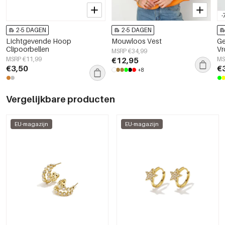
-
2-5 DAGEN
2-5 DAGEN
Lichtgevende Hoop
Mouwloos Vest
Ge
Clipoorbellen
Vr
MSRP €34,99
El
MSRP €11,99
€12,95
MS
€3,50
€
+8
Vergelijkbare producten
EU-magazijn
EU-magazijn