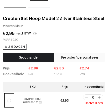
Creolen Set Hoop Model 2 Zilver Stainless Steel
zilveren kleur
€2,95
(excl. BTW)
MSRP €9,99
2-5 DAGEN
Groothandel
Pre order / personaliseer
Prijs
€2.86
€2.80
€2.74
Hoeveelheid
5-9
10-19
≥20
SKU
Prijs
Hoeveelheid
zilveren kleur
€2,95
0287769-101
Slechts 8 over