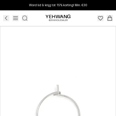
Word lid & krijg tot 15% korting! Min. €30
B2B WHOLESALER