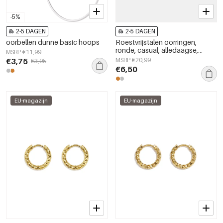
-5%
2-5 DAGEN
2-5 DAGEN
oorbellen dunne basic hoops
Roestvrijstalen oorringen,
ronde, casual, alledaagse,
MSRP €11,99
eenvoudige serie,
€3,75
MSRP €20,99
€3,95
damessieraden
€6,50
EU-magazijn
EU-magazijn