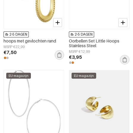
2-5 DAGEN
2-5 DAGEN
hoops met gevlochten rand
Oorbellen Set Little Hoops
Stainless Steel
MSRP €22,99
€7,50
MSRP €12,99
€3,95
EU-magazijn
EU-magazijn