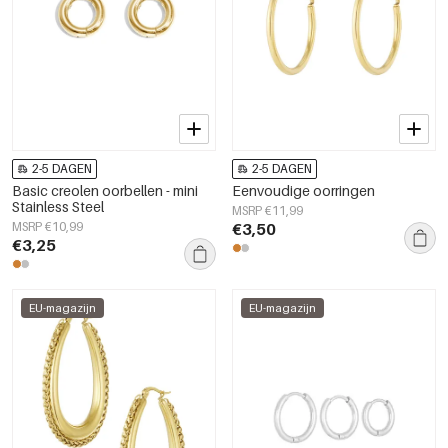
2-5 DAGEN
2-5 DAGEN
Basic creolen oorbellen - mini
Eenvoudige oorringen
Stainless Steel
MSRP €11,99
MSRP €10,99
€3,50
€3,25
EU-magazijn
EU-magazijn