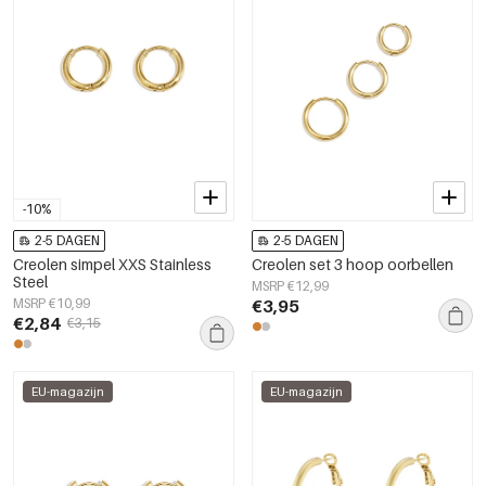
-10%
2-5 DAGEN
2-5 DAGEN
Creolen simpel XXS Stainless
Creolen set 3 hoop oorbellen
Steel
MSRP €12,99
MSRP €10,99
€3,95
€2,84
€3,15
EU-magazijn
EU-magazijn