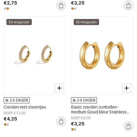
€2,75
€3,25
EU-magazijn
EU-magazijn
2-5 DAGEN
2-5 DAGEN
Creolen met steentjes
Basic creolen oorbellen -
medium Goud kleur Stainless
MSRP €13,99
Steel
€4,25
MSRP €9,99
€3,25