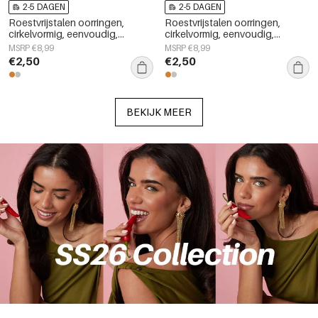
2-5 DAGEN
2-5 DAGEN
Roestvrijstalen oorringen,
Roestvrijstalen oorringen,
cirkelvormig, eenvoudig,
cirkelvormig, eenvoudig,
dagelijks gebruik, eenvoudige
dagelijks gebruik, eenvoudige
MSRP €8,99
MSRP €8,99
serie, damessieraden
serie, damessieraden
€2,50
€2,50
BEKIJK MEER