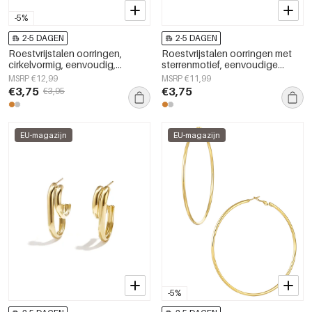
-5%
2-5 DAGEN
2-5 DAGEN
Roestvrijstalen oorringen,
Roestvrijstalen oorringen met
cirkelvormig, eenvoudig,
sterrenmotief, eenvoudige
dagelijks gebruik, eenvoudige
dagelijkse sieradenserie voor
MSRP €12,99
MSRP €11,99
serie, damessieraden
dames.
€3,75
€3,75
€3,95
EU-magazijn
EU-magazijn
-5%