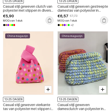
13-25 DAGEN
13-25 DAGEN
Casual stijl geweven clutch van
Casual stijl geweven gestreepte
polyester met stippen in diverse
damestas van polyester in
kleuren, gebreid en elastisch.
diverse kleuren
€5,90
€6,57
€7,73
MOQ van 1 stuk
MOQ van 1 stuk
+2
China magazijn
China magazijn
13-25 DAGEN
13-25 DAGEN
Casual stijl geweven vierkante
Casual stijl geweven
tas van polyester met stippen in
damesclutch van polyester in