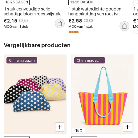
13-25 DAGEN
13-25 DAGEN
1
1 stuk eenvoudige serie
1 stuk waterdichte gouden
1 
schattige bloem roestvrijstalen
hangerketting van roestvrij
oo
waterdichte gouden
staal met oceaanmotief
ko
€2,15
€2,58
€
€2,53
€3,03
damesarmband met schakels
zi
MOQ van 1 stuk
MOQ van 1 stuk
MO
me
Vergelijkbare producten
China magazijn
China magazijn
-15%