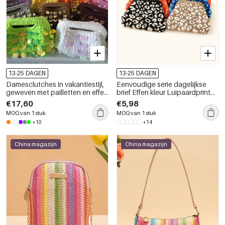
13-25 DAGEN
13-25 DAGEN
Damesclutches in vakantiestijl,
Eenvoudige serie dagelijkse
geweven met pailletten en effen
brief Effen kleur Luipaardprint
garen.
Streep Geruit Uitgehold
€17,60
€5,98
Gemengde kleuren Geweven
MOQ van 1 stuk
MOQ van 1 stuk
elastische clutches
+10
+14
China magazijn
China magazijn