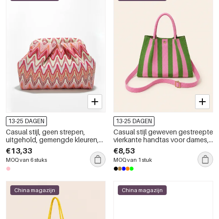
13-25 DAGEN
13-25 DAGEN
Casual stijl, geen strepen,
Casual stijl geweven gestreepte
uitgehold, gemengde kleuren,
vierkante handtas voor dames,
polyester, vierkante damestas
gemaakt van polyester in
€13,33
€8,53
diverse kleuren.
MOQ van 6 stuks
MOQ van 1 stuk
China magazijn
China magazijn