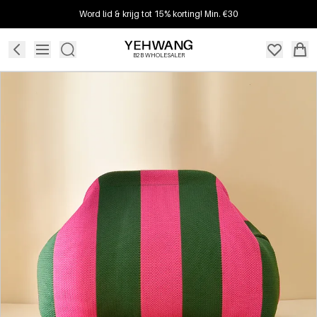
Word lid & krijg tot 15% korting! Min. €30
B2B WHOLESALER