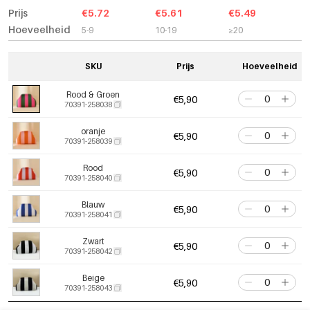
Prijs
€5.72
€5.61
€5.49
Hoeveelheid
5-9
10-19
≥20
SKU
Prijs
Hoeveelheid
Rood & Groen
€5,90
70391-258038
oranje
€5,90
70391-258039
Rood
€5,90
70391-258040
Blauw
€5,90
70391-258041
Zwart
€5,90
70391-258042
Beige
€5,90
70391-258043