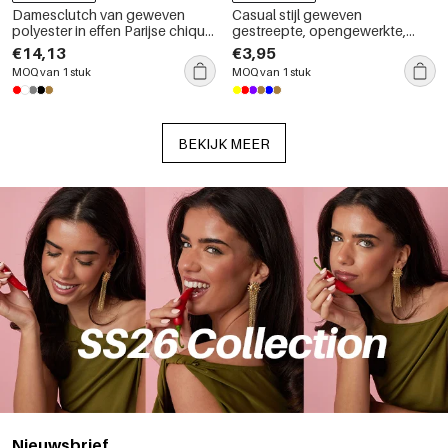
Damesclutch van geweven
Casual stijl geweven
polyester in effen Parijse chique
gestreepte, opengewerkte,
stijl
gemengde kleuren geweven
€14,13
€3,95
polyester ronde damestas
MOQ van 1 stuk
MOQ van 1 stuk
BEKIJK MEER
Nieuwsbrief