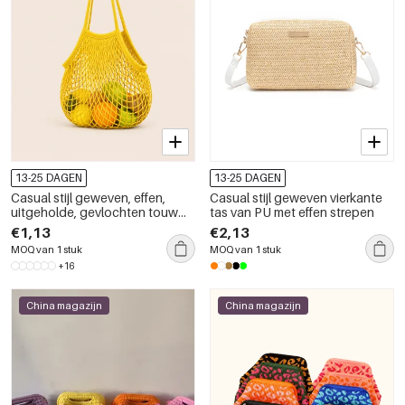
13-25 DAGEN
13-25 DAGEN
Casual stijl geweven, effen,
Casual stijl geweven vierkante
uitgeholde, gevlochten touw
tas van PU met effen strepen
damestas
€1,13
€2,13
MOQ van 1 stuk
MOQ van 1 stuk
+16
China magazijn
China magazijn