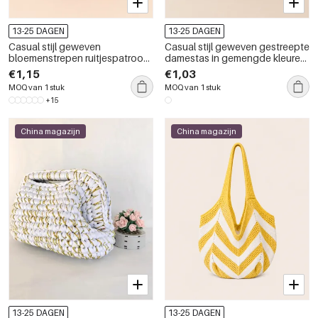
13-25 DAGEN
13-25 DAGEN
Casual stijl geweven
Casual stijl geweven gestreepte
bloemenstrepen ruitjespatroon
damestas in gemengde kleuren,
gemengde kleuren plantenlijnen
vierkant model.
€1,15
€1,03
geometrische vorm polyester
MOQ van 1 stuk
MOQ van 1 stuk
damestas
+15
China magazijn
China magazijn
13-25 DAGEN
13-25 DAGEN