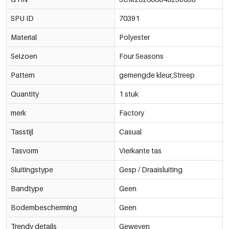
SPU ID
70391
Material
Polyester
Seizoen
Four Seasons
Pattern
gemengde kleur,Streep
Quantity
1 stuk
merk
Factory
Tasstijl
Casual
Tasvorm
Vierkante tas
Sluitingstype
Gesp / Draaisluiting
Bandtype
Geen
Bodembescherming
Geen
Trendy details
Geweven