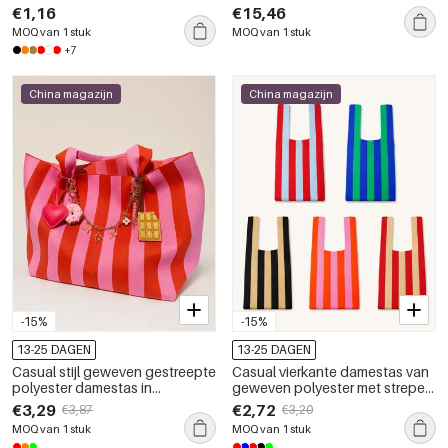
diverse kleuren
diverse kleuren
€1,16
€15,46
MOQ van 1 stuk
MOQ van 1 stuk
+7
China magazijn
China magazijn
-15%
-15%
13-25 DAGEN
13-25 DAGEN
Casual stijl geweven gestreepte
Casual vierkante damestas van
polyester damestas in
geweven polyester met strepen
gemengde kleuren
in gemengde kleuren.
€3,29
€2,72
€3,87
€3,20
MOQ van 1 stuk
MOQ van 1 stuk