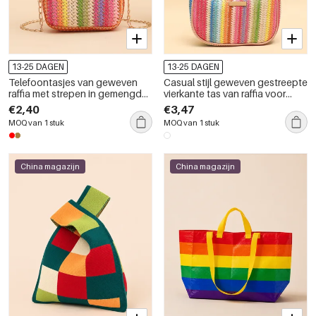
13-25 DAGEN
13-25 DAGEN
Telefoontasjes van geweven
Casual stijl geweven gestreepte
raffia met strepen in gemengde
vierkante tas van raffia voor
kleuren
dames, gemaakt van diverse
€2,40
€3,47
kleuren.
MOQ van 1 stuk
MOQ van 1 stuk
China magazijn
China magazijn