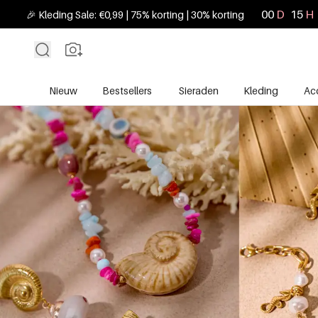
00
D
15
H
🎉 Kleding Sale: €0,99 | 75% korting | 30% korting
Nieuw
Bestsellers
Sieraden
Kleding
Ac