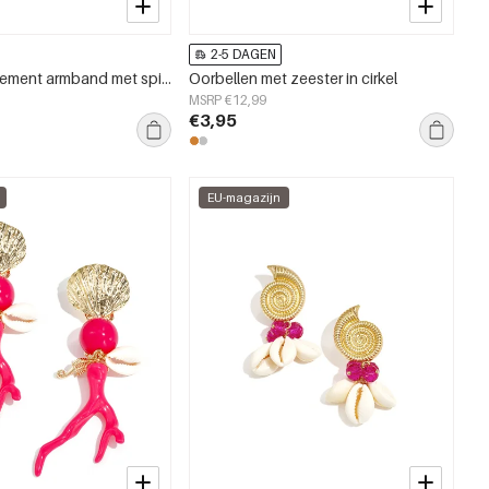
2-5 DAGEN
Manchet statement armband met spiraalschelpen
Oorbellen met zeester in cirkel
MSRP €12,99
€3,95
EU-magazijn