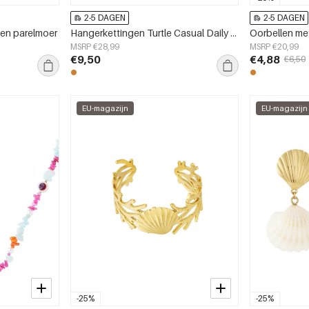
2-5 DAGEN
2-5 DAGEN
 en parelmoer
Hangerkettingen Turtle Casual Daily Simple Series Damessieraden
MSRP €28,99
MSRP €20,99
€9,50
€4,88
€6,50
EU-magazijn
EU-magazijn
-25%
-25%