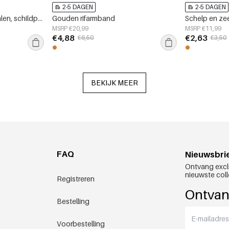
2-5 DAGEN
2-5 DAGEN
Kettingen met stenen kralen, schildpad, casual, vakantie/strand, eenvoudige serie, damessieraden
Gouden rifarmband
Schelp en ze
MSRP €20,99
MSRP €11,99
€4,88
€2,63
€6,50
€3,50
BEKIJK MEER
FAQ
Nieuwsbri
Ontvang excl
nieuwste coll
Registreren
Ontvan
Bestelling
Voorbestelling