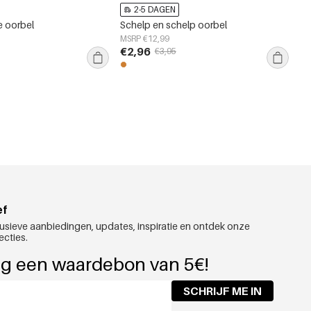
2-5 DAGEN
e oorbel
Schelp en schelp oorbel
MSRP €12,99
€2,96
€3,95
ef
usieve aanbiedingen, updates, inspiratie en ontdek onze
ecties.
g een waardebon van 5€!
SCHRIJF ME IN