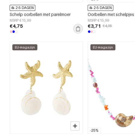
2-5 DAGEN
2-5 DAGEN
Schelp oorbellen met parelmoer
Oorbellen met schelpjes
MSRP €15,99
MSRP €15,99
€4,75
€3,71
€4,95
EU-magazijn
EU-magazijn
-25%