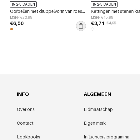
2-5 DAGEN
2-5 DAGEN
Oorbellen met druppelvorm van roestvrij staal, schildpad, casual, dagelijks, eenvoudig, serie, damessieraden
MSRP €20,99
MSRP €15,99
€6,50
€3,71
€4,95
INFO
ALGEMEEN
Over ons
Lidmaatschap
Contact
Eigen merk
Lookbooks
Influencers programma