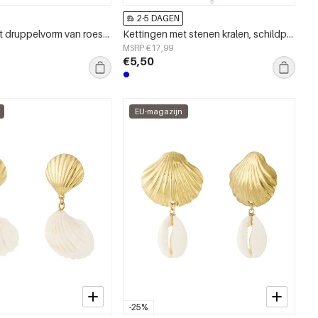
2-5 DAGEN
Oorbellen met druppelvorm van roestvrij staal, schildpad, casual, vakantie/strand, eenvoudige serie, damessieraden
Kettingen met stenen kralen, schildpad, casual, vakantie/strand, eenvoudige serie, damessieraden
MSRP €17,99
€5,50
EU-magazijn
-25%