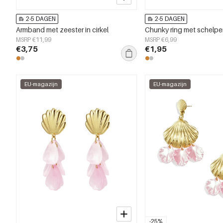
2-5 DAGEN
2-5 DAGEN
Armband met zeester in cirkel
Chunky ring met schelp
MSRP €11,99
MSRP €6,99
€3,75
€1,95
EU-magazijn
EU-magazijn
-25%