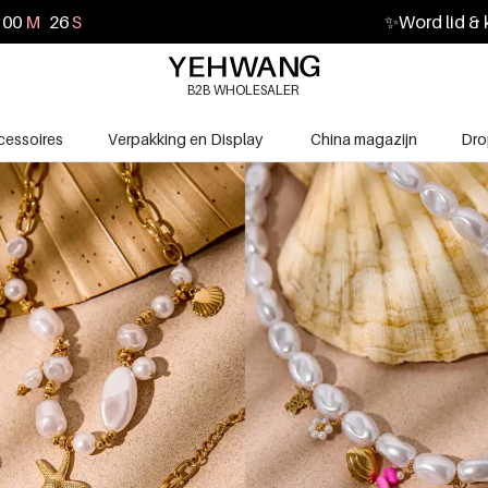
00
M
25
S
✨
Word lid & 
B2B WHOLESALER
cessoires
Verpakking en Display
China magazijn
Dro