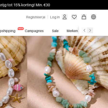
krijg tot 15% korting! Min. €30
Registreer je
Log in
pshipping
Campagnes
Sale
Merken
Groothandel