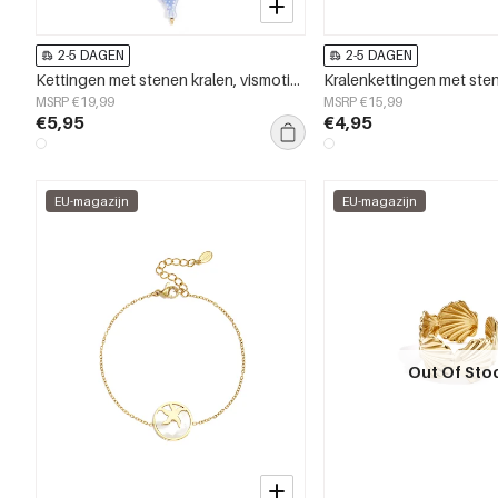
2-5 DAGEN
2-5 DAGEN
Kettingen met stenen kralen, vismotief, vakantie/strand, romantische serie, damessieraden
MSRP €19,99
MSRP €15,99
€5,95
€4,95
EU-magazijn
EU-magazijn
Out Of Sto