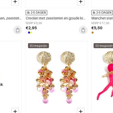
2-5 DAGEN
2-5 DAGEN
Kralenkettingen met stenen, zeesterren, vakantie-/strandthema, romantische serie voor dames.
Creolen met zeesterren en goude kraaltjes
MSRP €9,99
MSRP €17,99
€2,95
€5,50
EU-magazijn
EU-magazijn
ck