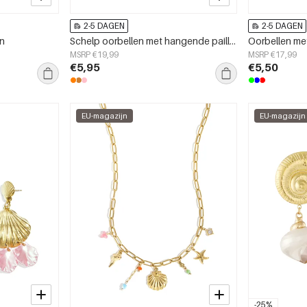
2-5 DAGEN
2-5 DAGEN
en
Schelp oorbellen met hangende pailletten
Oorbellen me
MSRP €19,99
MSRP €17,99
€5,95
€5,50
EU-magazijn
EU-magazijn
-25%