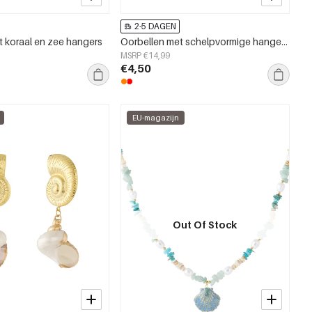
2-5 DAGEN
t koraal en zee hangers
Oorbellen met schelpvormige hangers en kralen
MSRP €14,99
€4,50
EU-magazijn
Out Of Stock