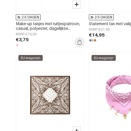
2-5 DAGEN
2-5 DAGEN
Make-up tasjes met ruitjespatroon,
Statement tas met vak
casual, polyester, dagelijkse
MSRP €37,99
accessoires
MSRP €10,99
€14,95
€3,75
EU-magazijn
EU-magazijn