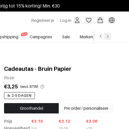
krijg tot 15% korting! Min. €30
Registreer je
Log in
pshipping
Campagnes
Sale
Merken
Groothandel
Cadeautas - Bruin Papier
Roze
€3,25
(excl. BTW)
2-5 DAGEN
Groothandel
Pre order / personaliseer
Prijs
€3.19
€3.12
€3.06
Hoeveelheid
5-9
10-19
≥20