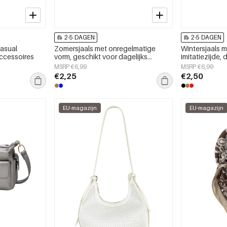
2-5 DAGEN
2-5 DAGEN
Casual
Zomersjaals met onregelmatige
Wintersjaals m
Accessoires
vorm, geschikt voor dagelijks
imitatiezijde,
gebruik, van polyester, dagelijkse
MSRP €6,99
MSRP €6,99
accessoires
€2,25
€2,50
EU-magazijn
EU-magazijn