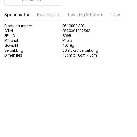
Specificatie
Beschrijving
Levering & Retour
Download fot
Productnummer
0510009-303
GTIN
8720301237562
SPU ID
8698
Material
Papier
Gewicht
192.8g
Verpakking
50 stuks / verpakking
Dimensies
13cm x 10cm x 0cm