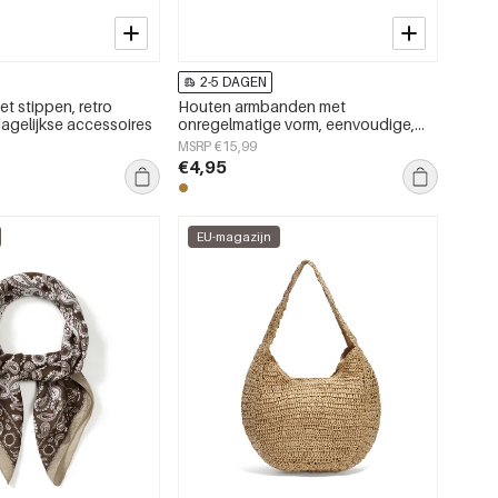
2-5 DAGEN
et stippen, retro
Houten armbanden met
 dagelijkse accessoires
onregelmatige vorm, eenvoudige,
alledaagse serie, damessieraden
MSRP €15,99
€4,95
EU-magazijn