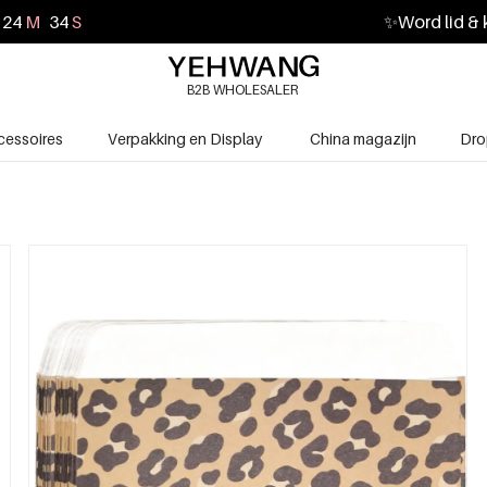
24
M
32
S
✨
Word lid & 
B2B WHOLESALER
cessoires
Verpakking en Display
China magazijn
Dro