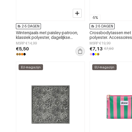
-5%
2-5 DAGEN
2-5 DAGEN
Wintersjaals met paisley-patroon,
Crossbodytassen met 
klassiek polyester, dagelijkse
polyester. Accessoires
accessoires
MSRP €14,99
MSRP €19,99
€5,50
€7,13
€7,50
EU-magazijn
EU-magazijn