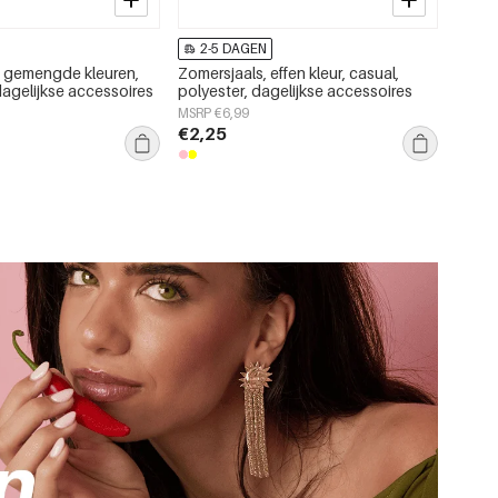
2-5 DAGEN
in gemengde kleuren,
Zomersjaals, effen kleur, casual,
 dagelijkse accessoires
polyester, dagelijkse accessoires
MSRP €6,99
€2,25