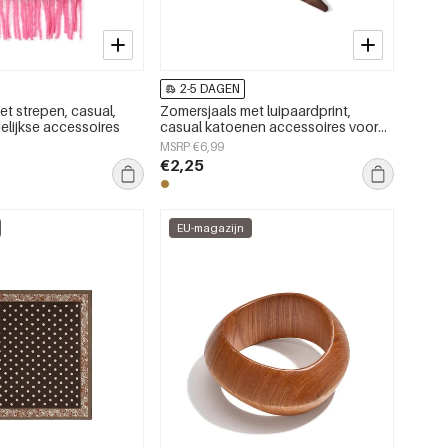
2-5 DAGEN
et strepen, casual,
Zomersjaals met luipaardprint,
elijkse accessoires
casual katoenen accessoires voor
dagelijks gebruik.
MSRP €6,99
€2,25
EU-magazijn