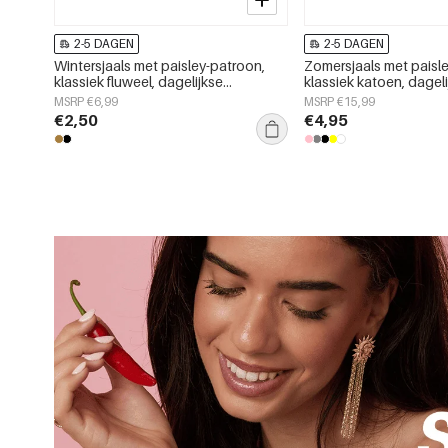
2-5 DAGEN
2-5 DAGEN
Wintersjaals met paisley-patroon,
Zomersjaals met paisl
klassiek fluweel, dagelijkse
klassiek katoen, dagel
accessoires
accessoires
MSRP €6,99
MSRP €15,99
€2,50
€4,95