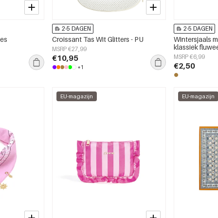
2-5 DAGEN
2-5 DAGEN
jes
Croissant Tas Wit Glitters - PU
Wintersjaals m
klassiek fluwee
MSRP €27,99
accessoires
€10,95
MSRP €6,99
€2,50
+1
EU-magazijn
EU-magazijn