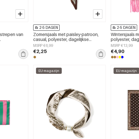
2-5 DAGEN
2-5 DAGEN
strepen van
Zomersjaals met paisley-patroon,
Wintersjaals m
.
casual, polyester, dagelijkse
polyester, dag
accessoires
MSRP €6,99
MSRP €13,99
€2,25
€4,90
EU-magazijn
EU-magazijn