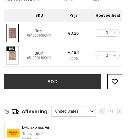
SKU
Prijs
Hoeveelheid
Roze
€3,25
0510009-303
-10%
€2,93
Bruin
0510009-500
€3,25
ADD
Aflevering:
1/1
United States
DHL Express Air
Transit tijd 2
werkdagen