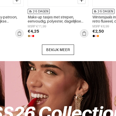
2-5 DAGEN
2-5 DAGEN
ey-patroon,
Make-up tasjes met strepen,
Wintersjaals 
ijkse
eenvoudig, polyester, dagelijkse
retro fluweel,
accessoires
MSRP €11,99
MSRP €6,99
€4,25
€2,50
BEKIJK MEER