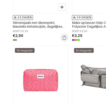
2-5 DAGEN
2-5 DAGEN
Wintersjaals met dierenprint,
Make-uptassen Strip 
klassieke imitatiezijde, dagelijkse
Polyester Dagelijkse 
accessoires
MSRP €6,99
MSRP €8,99
€2,50
€3,25
EU-magazijn
EU-magazijn