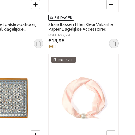
2-5 DAGEN
et paisley-patroon,
Strandtassen Effen Kleur Vakantie
l, dagelijkse
Papier Dagelijkse Accessoires
MSRP €37,99
€13,95
EU-magazijn