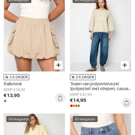
EU-magazijn
EU-magazijn
2-5 DAGEN
2-5 DAGEN
Ballonrok
Truien van polyestervezel
(polyester) met strepen, casual
MSRP €39,99
herfst-/winterkleding
€13,95
MSRP €42,99
€14,95
EU-magazijn
EU-magazijn