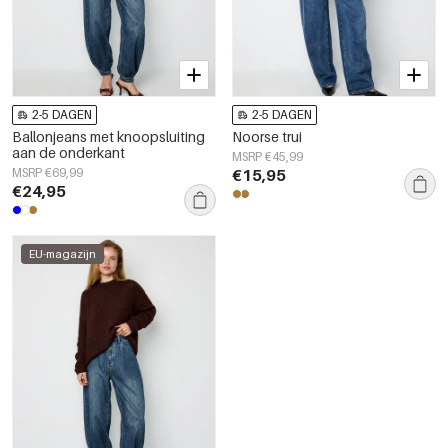
2-5 DAGEN
2-5 DAGEN
Ballonjeans met knoopsluiting
Noorse trui
aan de onderkant
MSRP €45,99
MSRP €69,99
€15,95
€24,95
EU-magazijn