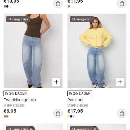
€13,95
€11,95
EU-magazijn
EU-magazijn
2-5 DAGEN
2-5 DAGEN
Tweekleurige top
Parel trui
MSRP €19,99
MSRP €49,99
€6,95
€17,95
EU-magazijn
EU-magazijn