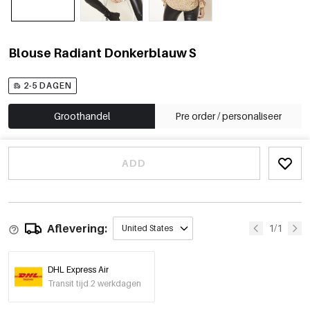
Blouse Radiant Donkerblauw S
2-5 DAGEN
Groothandel
Pre order / personaliseer
ADD
Aflevering:
1/1
United States
DHL Express Air
Transit tijd 2 werkdagen