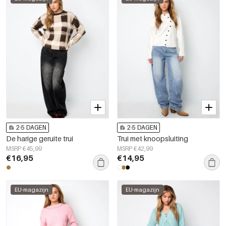
2-5 DAGEN
2-5 DAGEN
De harige geruite trui
Trui met knoopsluiting
MSRP €45,99
MSRP €42,99
€16,95
€14,95
EU-magazijn
EU-magazijn