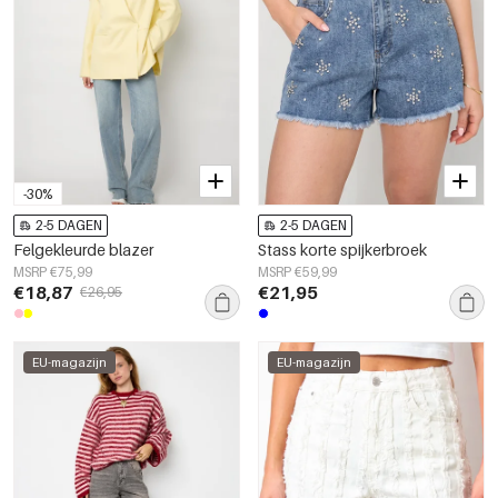
-30%
2-5 DAGEN
2-5 DAGEN
Felgekleurde blazer
Stass korte spijkerbroek
MSRP €75,99
MSRP €59,99
€18,87
€21,95
€26,95
EU-magazijn
EU-magazijn