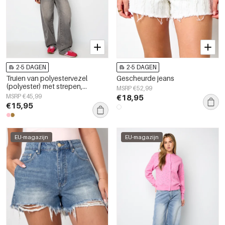
2-5 DAGEN
2-5 DAGEN
Truien van polyestervezel
Gescheurde jeans
(polyester) met strepen,
MSRP €52,99
herfst-/winterkleding
MSRP €45,99
€18,95
€15,95
EU-magazijn
EU-magazijn