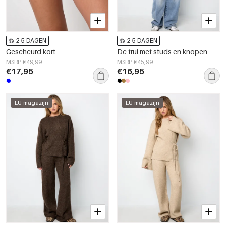
2-5 DAGEN
2-5 DAGEN
Gescheurd kort
De trui met studs en knopen
MSRP €49,99
MSRP €45,99
€17,95
€16,95
EU-magazijn
EU-magazijn