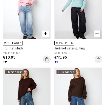
2-5 DAGEN
2-5 DAGEN
Trui met studs
Trui met vetersluiting
MSRP €45,99
MSRP €45,99
€16,95
€15,95
EU-magazijn
EU-magazijn