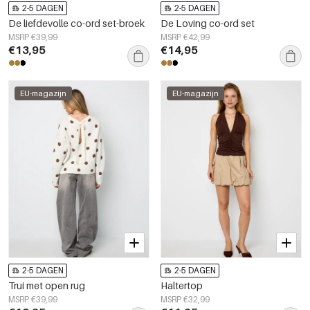
2-5 DAGEN
2-5 DAGEN
De liefdevolle co-ord set-broek
De Loving co-ord set
MSRP €39,99
MSRP €42,99
€13,95
€14,95
EU-magazijn
EU-magazijn
2-5 DAGEN
2-5 DAGEN
Trui met open rug
Haltertop
MSRP €39,99
MSRP €32,99