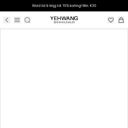
Word lid & krijg tot 15% korting! Min. €30
B2B WHOLESALER