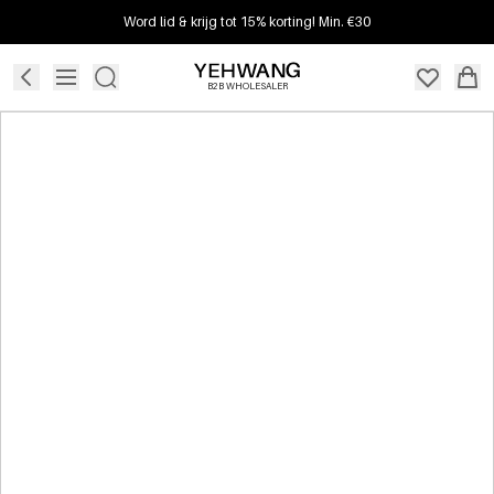
Word lid & krijg tot 15% korting! Min. €30
B2B WHOLESALER