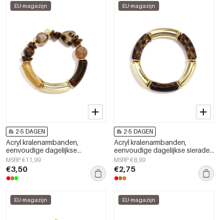
EU-magazijn
EU-magazijn
2-5 DAGEN
2-5 DAGEN
Acryl kralenarmbanden,
Acryl kralenarmbanden,
eenvoudige dagelijkse
eenvoudige dagelijkse sieraden
kralenserie, damessieraden
uit de Simple Series voor dames.
MSRP €11,99
MSRP €8,99
€3,50
€2,75
EU-magazijn
EU-magazijn