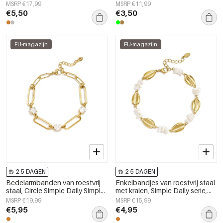
onregelmatige vorm,
damessieraden
MSRP €17,99
MSRP €11,99
eenvoudige, alledaagse serie,
€5,50
€3,50
damessieraden
EU-magazijn
EU-magazijn
2-5 DAGEN
2-5 DAGEN
Bedelarmbanden van roestvrij
Enkelbandjes van roestvrij staal
staal, Circle Simple Daily Simple-
met kralen, Simple Daily serie,
serie, damessieraden
dames sieraden
MSRP €19,99
MSRP €15,99
€5,95
€4,95