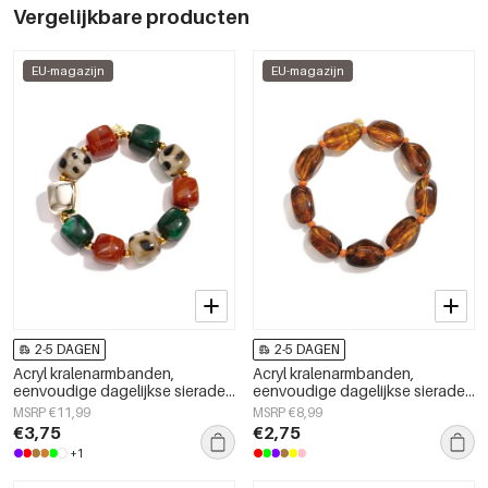
Vergelijkbare producten
EU-magazijn
EU-magazijn
2-5 DAGEN
2-5 DAGEN
Acryl kralenarmbanden,
Acryl kralenarmbanden,
eenvoudige dagelijkse sieraden
eenvoudige dagelijkse sieraden
uit de Simple Series voor dames.
uit de Simple Series voor dames.
MSRP €11,99
MSRP €8,99
€3,75
€2,75
+1