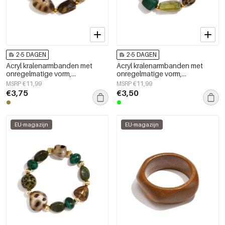
2-5 DAGEN
2-5 DAGEN
Acryl kralenarmbanden met
Acryl kralenarmbanden met
onregelmatige vorm,
onregelmatige vorm,
eenvoudige, alledaagse serie,
eenvoudige, alledaagse serie,
MSRP €11,99
MSRP €11,99
damessieraden
damessieraden
€3,75
€3,50
EU-magazijn
EU-magazijn