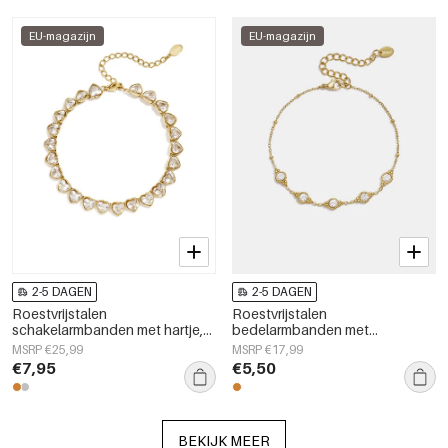
EU-magazijn
EU-magazijn
2-5 DAGEN
2-5 DAGEN
Roestvrijstalen
Roestvrijstalen
schakelarmbanden met hartje,
bedelarmbanden met
eenvoudige dagelijkse serie,
geometrische vormen,
MSRP €25,99
MSRP €17,99
dames sieraden
eenvoudige, alledaagse serie,
€7,95
€5,50
dames sieraden
BEKIJK MEER