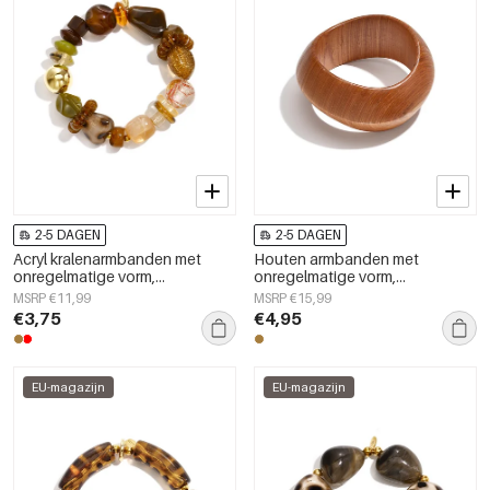
2-5 DAGEN
2-5 DAGEN
Acryl kralenarmbanden met
Houten armbanden met
onregelmatige vorm,
onregelmatige vorm,
eenvoudige dagelijkse
eenvoudige, alledaagse serie,
MSRP €11,99
MSRP €15,99
collectie, damessieraden
damessieraden
€3,75
€4,95
EU-magazijn
EU-magazijn