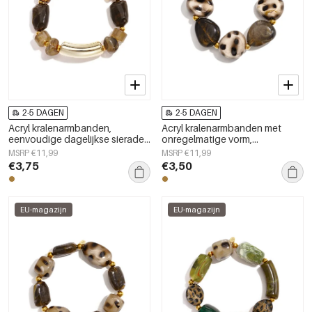
2-5 DAGEN
2-5 DAGEN
Acryl kralenarmbanden,
Acryl kralenarmbanden met
eenvoudige dagelijkse sieraden
onregelmatige vorm,
uit de Simple Series voor dames.
eenvoudige, alledaagse serie,
MSRP €11,99
MSRP €11,99
damessieraden
€3,75
€3,50
EU-magazijn
EU-magazijn