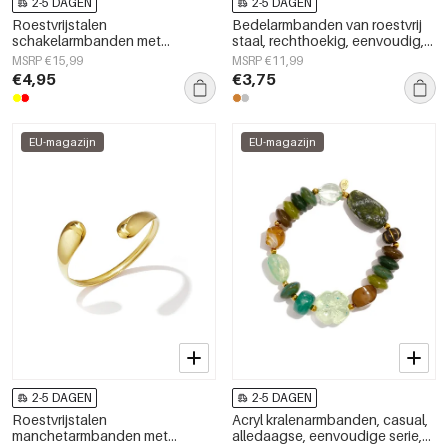
2-5 DAGEN
2-5 DAGEN
Roestvrijstalen
Bedelarmbanden van roestvrij
schakelarmbanden met
staal, rechthoekig, eenvoudig,
geometrische vormen,
geschikt voor dagelijks gebruik,
MSRP €15,99
MSRP €11,99
eenvoudige, alledaagse serie,
Simple Series, damessieraden
€4,95
€3,75
damessieraden
EU-magazijn
EU-magazijn
2-5 DAGEN
2-5 DAGEN
Roestvrijstalen
Acryl kralenarmbanden, casual,
manchetarmbanden met
alledaagse, eenvoudige serie,