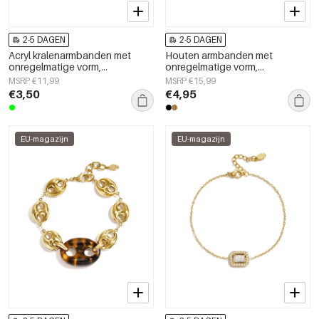
2-5 DAGEN
2-5 DAGEN
Acryl kralenarmbanden met
Houten armbanden met
onregelmatige vorm,
onregelmatige vorm,
eenvoudige, alledaagse serie,
eenvoudige, alledaagse serie,
MSRP €11,99
MSRP €15,99
damessieraden
damessieraden
€3,50
€4,95
EU-magazijn
EU-magazijn