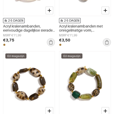
2-5 DAGEN
2-5 DAGEN
Acryl kralenarmbanden,
Acryl kralenarmbanden met
eenvoudige dagelijkse sieraden
onregelmatige vorm,
uit de Simple Series voor dames.
eenvoudige, alledaagse serie,
MSRP €11,99
MSRP €11,99
damessieraden
€3,75
€3,50
EU-magazijn
EU-magazijn