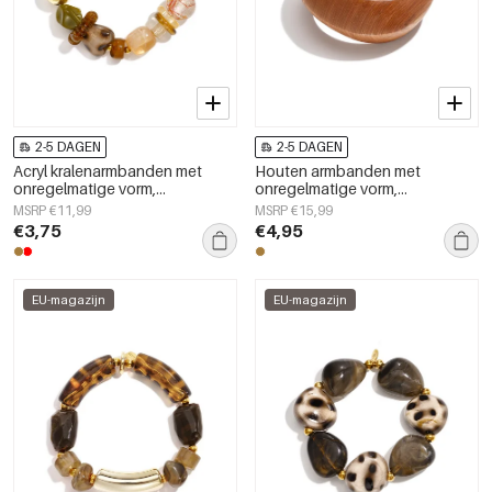
2-5 DAGEN
2-5 DAGEN
Acryl kralenarmbanden met
Houten armbanden met
onregelmatige vorm,
onregelmatige vorm,
eenvoudige dagelijkse
eenvoudige, alledaagse serie,
MSRP €11,99
MSRP €15,99
collectie, damessieraden
damessieraden
€3,75
€4,95
EU-magazijn
EU-magazijn