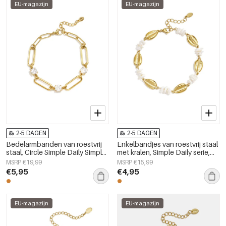
EU-magazijn
EU-magazijn
2-5 DAGEN
2-5 DAGEN
Bedelarmbanden van roestvrij
Enkelbandjes van roestvrij staal
staal, Circle Simple Daily Simple-
met kralen, Simple Daily serie,
serie, damessieraden
dames sieraden
MSRP €19,99
MSRP €15,99
€5,95
€4,95
EU-magazijn
EU-magazijn