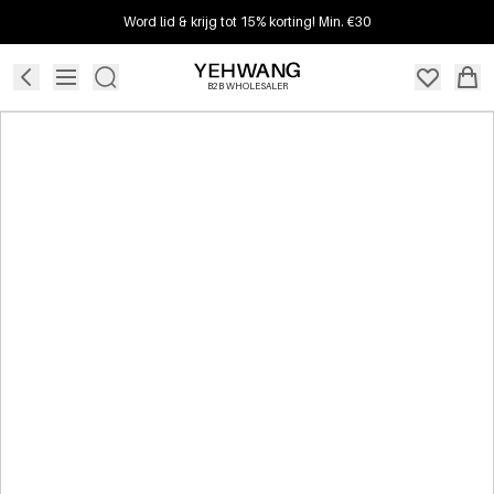
Word lid & krijg tot 15% korting! Min. €30
B2B WHOLESALER