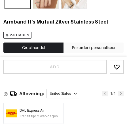
Armband It's Mutual Zilver Stainless Steel
2-5 DAGEN
Groothandel
Pre order / personaliseer
ADD
Aflevering:
1/1
United States
DHL Express Air
Transit tijd 2 werkdagen