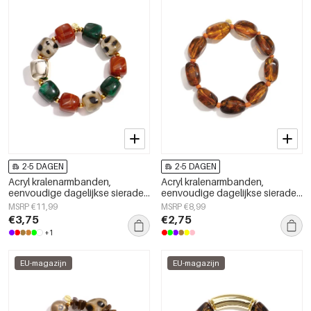
2-5 DAGEN
2-5 DAGEN
Acryl kralenarmbanden,
Acryl kralenarmbanden,
eenvoudige dagelijkse sieraden
eenvoudige dagelijkse sieraden
uit de Simple Series voor dames.
uit de Simple Series voor dames.
MSRP €11,99
MSRP €8,99
€3,75
€2,75
+1
EU-magazijn
EU-magazijn