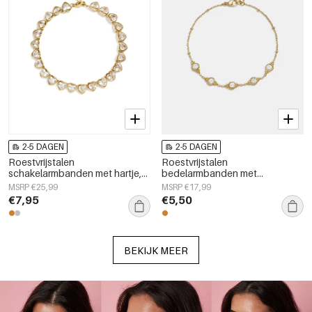
2-5 DAGEN
2-5 DAGEN
Roestvrijstalen
Roestvrijstalen
schakelarmbanden met hartje,
bedelarmbanden met
eenvoudige dagelijkse serie,
geometrische vormen,
MSRP €25,99
MSRP €17,99
dames sieraden
eenvoudige, alledaagse serie,
€7,95
€5,50
dames sieraden
BEKIJK MEER