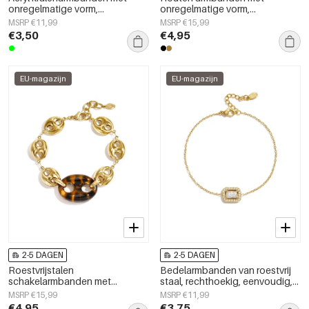
onregelmatige vorm,
onregelmatige vorm,
eenvoudige, alledaagse serie,
eenvoudige, alledaagse serie,
MSRP €11,99
MSRP €15,99
damessieraden
damessieraden
€3,50
€4,95
EU-magazijn
EU-magazijn
2-5 DAGEN
2-5 DAGEN
Roestvrijstalen
Bedelarmbanden van roestvrij
schakelarmbanden met
staal, rechthoekig, eenvoudig,
geometrische vormen,
geschikt voor dagelijks gebruik,
MSRP €15,99
MSRP €11,99
eenvoudige, alledaagse serie,
Simple Series, damessieraden
€4,95
€3,75