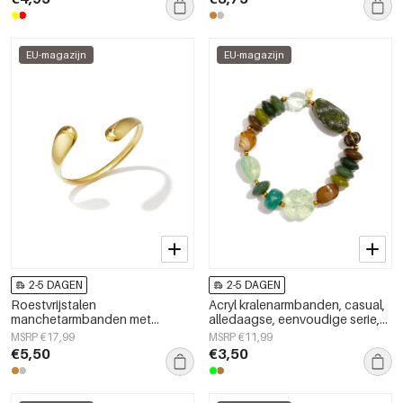
damessieraden
EU-magazijn
EU-magazijn
2-5 DAGEN
2-5 DAGEN
Roestvrijstalen
Acryl kralenarmbanden, casual,
manchetarmbanden met
alledaagse, eenvoudige serie,
onregelmatige vorm,
damessieraden
MSRP €17,99
MSRP €11,99
eenvoudige, alledaagse serie,
€5,50
€3,50
damessieraden