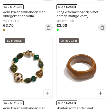
2-5 DAGEN
2-5 DAGEN
Acryl kralenarmbanden met
Acryl kralenarmbanden met
onregelmatige vorm,
onregelmatige vorm,
eenvoudige, alledaagse serie,
eenvoudige, alledaagse serie,
MSRP €11,99
MSRP €11,99
damessieraden
damessieraden
€3,75
€3,50
EU-magazijn
EU-magazijn
2-5 DAGEN
2-5 DAGEN
Acryl kralenarmbanden met
Houten armbanden met