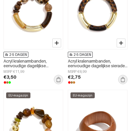
2-5 DAGEN
2-5 DAGEN
Acryl kralenarmbanden,
Acryl kralenarmbanden,
eenvoudige dagelijkse
eenvoudige dagelijkse sieraden
kralenserie, damessieraden
uit de Simple Series voor dames.
MSRP €11,99
MSRP €8,99
€3,50
€2,75
EU-magazijn
EU-magazijn