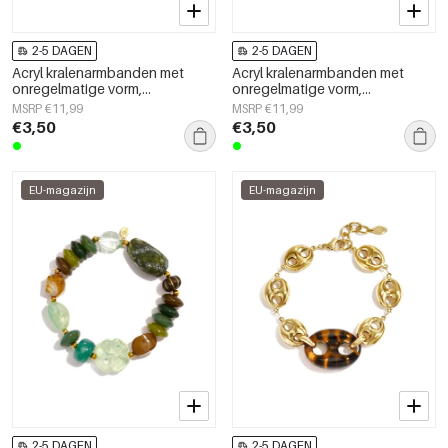
2-5 DAGEN
2-5 DAGEN
Acryl kralenarmbanden met
Acryl kralenarmbanden met
onregelmatige vorm,
onregelmatige vorm,
eenvoudige, alledaagse serie,
eenvoudige, alledaagse serie,
MSRP €11,99
MSRP €11,99
damessieraden
damessieraden
€3,50
€3,50
EU-magazijn
EU-magazijn
2-5 DAGEN
2-5 DAGEN