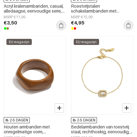
Acryl kralenarmbanden, casual,
Roestvrijstalen
alledaagse, eenvoudige serie,
schakelarmbanden met
damessieraden
geometrische vormen,
MSRP €11,99
MSRP €15,99
eenvoudige, alledaagse serie,
€3,50
€4,95
damessieraden
EU-magazijn
EU-magazijn
2-5 DAGEN
2-5 DAGEN
Houten armbanden met
Bedelarmbanden van roestvrij
onregelmatige vorm,
staal, rechthoekig, eenvoudig,
eenvoudige, alledaagse serie,
geschikt voor dagelijks gebruik,