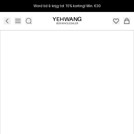
Word lid & krijg tot 15% korting! Min. €30
B2B WHOLESALER