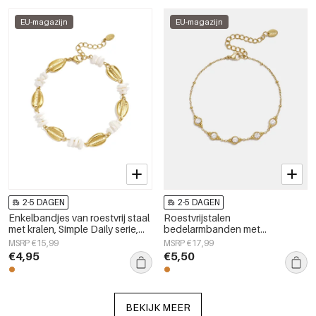
EU-magazijn
EU-magazijn
2-5 DAGEN
2-5 DAGEN
Enkelbandjes van roestvrij staal
Roestvrijstalen
met kralen, Simple Daily serie,
bedelarmbanden met
dames sieraden
geometrische vormen,
MSRP €15,99
MSRP €17,99
eenvoudige, alledaagse serie,
€4,95
€5,50
dames sieraden
BEKIJK MEER