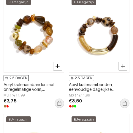
EU-magazijn
EU-magazijn
2-5 DAGEN
2-5 DAGEN
Acryl kralenarmbanden met
Acryl kralenarmbanden,
onregelmatige vorm,
eenvoudige dagelijkse
eenvoudige dagelijkse
kralenserie, damessieraden
MSRP €11,99
MSRP €11,99
collectie, damessieraden
€3,75
€3,50
EU-magazijn
EU-magazijn