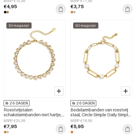
MSRP €15,99
MSRP €11,99
damessieraden
Simple Series, damessieraden
€4,95
€3,75
EU-magazijn
EU-magazijn
2-5 DAGEN
2-5 DAGEN
Roestvrijstalen
Bedelarmbanden van roestvrij
schakelarmbanden met hartje,
staal, Circle Simple Daily Simple-
eenvoudige dagelijkse serie,
serie, damessieraden
MSRP €25,99
MSRP €19,99
dames sieraden
€7,95
€5,95