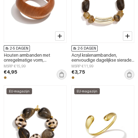
2-5 DAGEN
2-5 DAGEN
Houten armbanden met
Acryl kralenarmbanden,
onregelmatige vorm,
eenvoudige dagelijkse sieraden
eenvoudige, alledaagse serie,
uit de Simple Series voor dames.
MSRP €15,99
MSRP €11,99
damessieraden
€4,95
€3,75
EU-magazijn
EU-magazijn