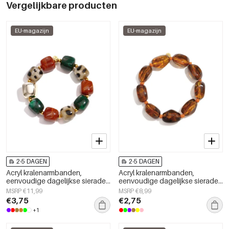
Vergelijkbare producten
EU-magazijn
EU-magazijn
2-5 DAGEN
2-5 DAGEN
Acryl kralenarmbanden,
Acryl kralenarmbanden,
eenvoudige dagelijkse sieraden
eenvoudige dagelijkse sieraden
uit de Simple Series voor dames.
uit de Simple Series voor dames.
MSRP €11,99
MSRP €8,99
€3,75
€2,75
+1