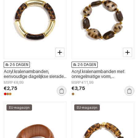
2-5 DAGEN
2-5 DAGEN
Acryl kralenarmbanden,
Acryl kralenarmbanden met
eenvoudige dagelijkse sieraden
onregelmatige vorm,
uit de Simple Series voor dames.
eenvoudige, alledaagse serie,
MSRP €8,99
MSRP €11,99
damessieraden
€2,75
€3,75
EU-magazijn
EU-magazijn