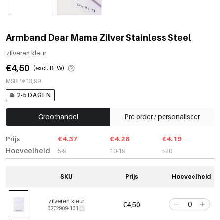
Armband Dear Mama Zilver Stainless Steel
zilveren kleur
€4,50
(excl. BTW)
MSRP €13,99
2-5 DAGEN
Groothandel
Pre order / personaliseer
Prijs
€4.37
€4.28
€4.19
Hoeveelheid
5-9
10-19
≥20
SKU
Prijs
Hoeveelheid
zilveren kleur
€4,50
0272909-101