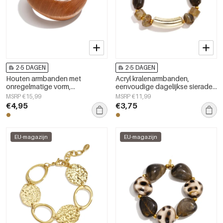
2-5 DAGEN
2-5 DAGEN
Houten armbanden met
Acryl kralenarmbanden,
onregelmatige vorm,
eenvoudige dagelijkse sieraden
eenvoudige, alledaagse serie,
uit de Simple Series voor dames.
MSRP €15,99
MSRP €11,99
damessieraden
€4,95
€3,75
EU-magazijn
EU-magazijn