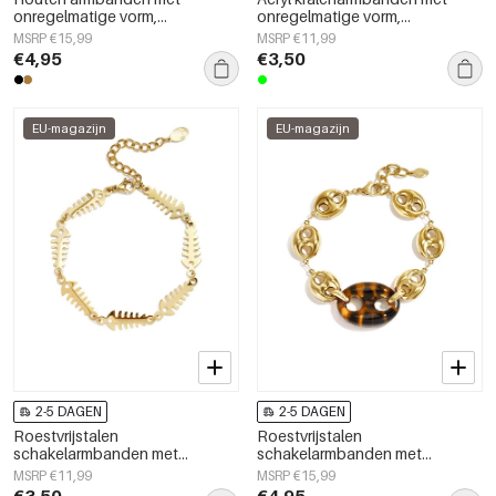
onregelmatige vorm,
onregelmatige vorm,
eenvoudige, alledaagse serie,
eenvoudige, alledaagse serie,
MSRP €15,99
MSRP €11,99
damessieraden
damessieraden
€4,95
€3,50
EU-magazijn
EU-magazijn
2-5 DAGEN
2-5 DAGEN
Roestvrijstalen
Roestvrijstalen
schakelarmbanden met
schakelarmbanden met
vismotief, eenvoudige
geometrische vormen,
MSRP €11,99
MSRP €15,99
dagelijkse sieradenserie voor
eenvoudige, alledaagse serie,