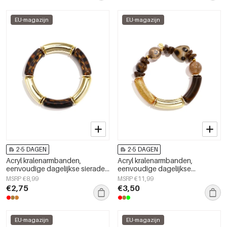
EU-magazijn
EU-magazijn
2-5 DAGEN
2-5 DAGEN
Acryl kralenarmbanden,
Acryl kralenarmbanden,
eenvoudige dagelijkse sieraden
eenvoudige dagelijkse
uit de Simple Series voor dames.
kralenserie, damessieraden
MSRP €8,99
MSRP €11,99
€2,75
€3,50
EU-magazijn
EU-magazijn