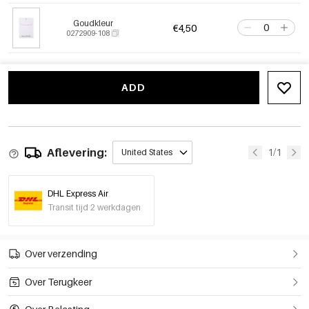
Goudkleur
€4,50
0272909-108
ADD
Aflevering:
1/1
United States
DHL Express Air
Transit tijd 2 werkdagen
Over verzending
Over Terugkeer