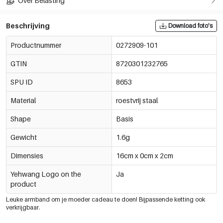
Over Belasting
Beschrijving
Download foto's
Productnummer
0272909-101
GTIN
8720301232765
SPU ID
8653
Material
roestvrij staal
Shape
Basis
Gewicht
1.6g
Dimensies
16cm x 0cm x 2cm
Yehwang Logo on the
Ja
product
Leuke armband om je moeder cadeau te doen! Bijpassende ketting ook
verkrijgbaar.