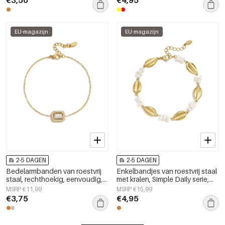
€3,50
€4,95
dames.
damessieraden
EU-magazijn
EU-magazijn
2-5 DAGEN
2-5 DAGEN
Bedelarmbanden van roestvrij
Enkelbandjes van roestvrij staal
staal, rechthoekig, eenvoudig,
met kralen, Simple Daily serie,
geschikt voor dagelijks gebruik,
dames sieraden
MSRP €11,99
MSRP €15,99
Simple Series, damessieraden
€3,75
€4,95