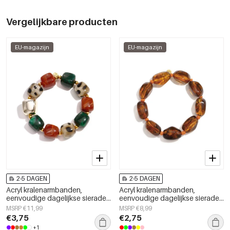
Vergelijkbare producten
EU-magazijn
EU-magazijn
2-5 DAGEN
2-5 DAGEN
Acryl kralenarmbanden,
Acryl kralenarmbanden,
eenvoudige dagelijkse sieraden
eenvoudige dagelijkse sieraden
uit de Simple Series voor dames.
uit de Simple Series voor dames.
MSRP €11,99
MSRP €8,99
€3,75
€2,75
+1