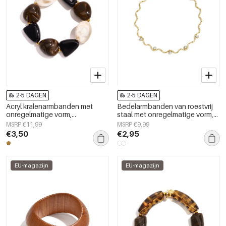
2-5 DAGEN
2-5 DAGEN
Acryl kralenarmbanden met
Bedelarmbanden van roestvrij
onregelmatige vorm,
staal met onregelmatige vorm,
eenvoudige, alledaagse serie,
eenvoudige, alledaagse serie,
MSRP €11,99
MSRP €9,99
damessieraden
damessieraden
€3,50
€2,95
EU-magazijn
EU-magazijn