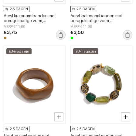
2-5 DAGEN
2-5 DAGEN
Acryl kralenarmbanden met
Acryl kralenarmbanden met
onregelmatige vorm,
onregelmatige vorm,
eenvoudige, alledaagse serie,
eenvoudige, alledaagse serie,
MSRP €11,99
MSRP €11,99
damessieraden
damessieraden
€3,75
€3,50
EU-magazijn
EU-magazijn
2-5 DAGEN
2-5 DAGEN
Houten armbanden met
Acryl kralenarmbanden met