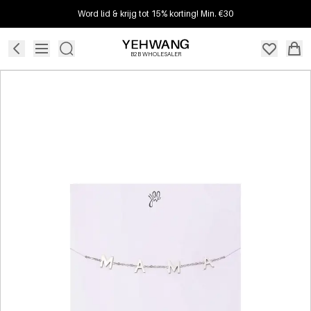
Word lid & krijg tot 15% korting! Min. €30
B2B WHOLESALER