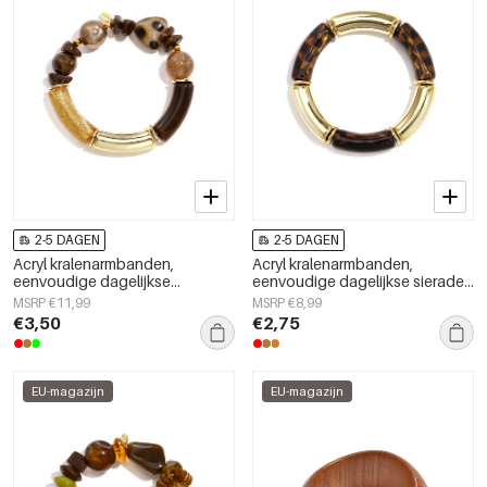
2-5 DAGEN
2-5 DAGEN
Acryl kralenarmbanden,
Acryl kralenarmbanden,
eenvoudige dagelijkse
eenvoudige dagelijkse sieraden
kralenserie, damessieraden
uit de Simple Series voor dames.
MSRP €11,99
MSRP €8,99
€3,50
€2,75
EU-magazijn
EU-magazijn