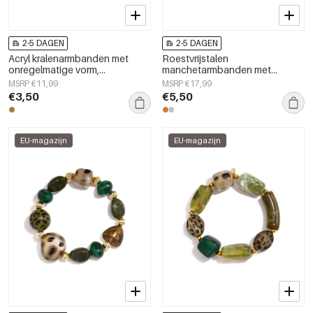
2-5 DAGEN
2-5 DAGEN
Acryl kralenarmbanden met
Roestvrijstalen
onregelmatige vorm,
manchetarmbanden met
eenvoudige, alledaagse serie,
onregelmatige vorm,
MSRP €11,99
MSRP €17,99
damessieraden
eenvoudige, alledaagse serie,
€3,50
€5,50
damessieraden
EU-magazijn
EU-magazijn