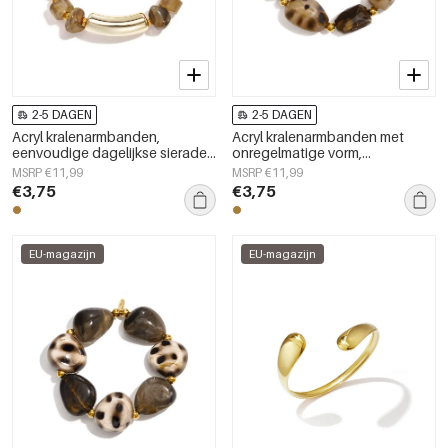
2-5 DAGEN
2-5 DAGEN
Acryl kralenarmbanden,
Acryl kralenarmbanden met
eenvoudige dagelijkse sieraden
onregelmatige vorm,
uit de Simple Series voor dames.
eenvoudige, alledaagse serie,
MSRP €11,99
MSRP €11,99
damessieraden
€3,75
€3,75
EU-magazijn
EU-magazijn