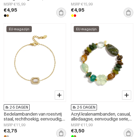
eenvoudige, alledaagse serie,
geometrische vormen,
MSRP €15,99
MSRP €15,99
damessieraden
eenvoudige, alledaagse serie,
€4,95
€4,95
damessieraden
EU-magazijn
EU-magazijn
2-5 DAGEN
2-5 DAGEN
Bedelarmbanden van roestvrij
Acryl kralenarmbanden, casual,
staal, rechthoekig, eenvoudig,
alledaagse, eenvoudige serie,
geschikt voor dagelijks gebruik,
damessieraden
MSRP €11,99
MSRP €11,99
Simple Series, damessieraden
€3,75
€3,50