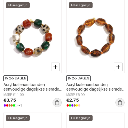
EU-magazijn
EU-magazijn
2-5 DAGEN
2-5 DAGEN
Acryl kralenarmbanden,
Acryl kralenarmbanden,
eenvoudige dagelijkse sieraden
eenvoudige dagelijkse sieraden
uit de Simple Series voor dames.
uit de Simple Series voor dames.
MSRP €11,99
MSRP €8,99
€3,75
€2,75
+1
EU-magazijn
EU-magazijn