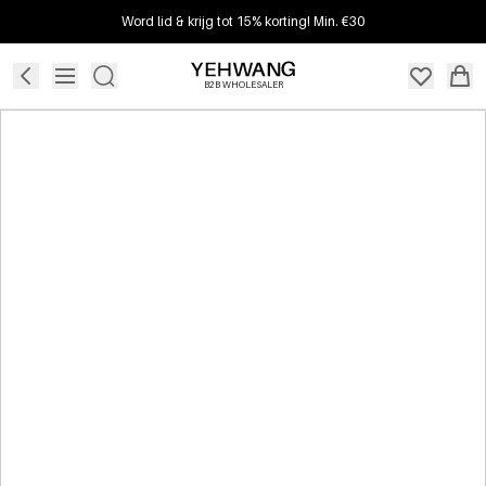
Word lid & krijg tot 15% korting! Min. €30
B2B WHOLESALER