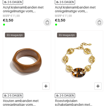
2-5 DAGEN
2-5 DAGEN
Acryl kralenarmbanden met
Acryl kralenarmbanden met
onregelmatige vorm,
onregelmatige vorm,
eenvoudige, alledaagse serie,
eenvoudige, alledaagse serie,
MSRP €11,99
MSRP €11,99
damessieraden
damessieraden
€3,50
€3,50
EU-magazijn
EU-magazijn
2-5 DAGEN
2-5 DAGEN
Houten armbanden met
Roestvrijstalen
onregelmatige vorm,
schakelarmbanden met