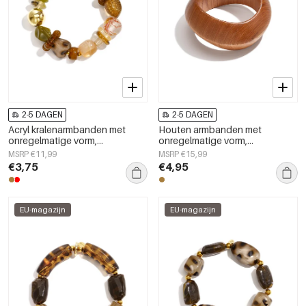
2-5 DAGEN
2-5 DAGEN
Acryl kralenarmbanden met
Houten armbanden met
onregelmatige vorm,
onregelmatige vorm,
eenvoudige dagelijkse
eenvoudige, alledaagse serie,
MSRP €11,99
MSRP €15,99
collectie, damessieraden
damessieraden
€3,75
€4,95
EU-magazijn
EU-magazijn