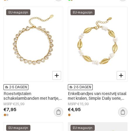
EU-magazijn
EU-magazijn
2-5 DAGEN
2-5 DAGEN
Roestvrijstalen
Enkelbandjes van roestvrij staal
schakelarmbanden met hartje,
met kralen, Simple Daily serie,
eenvoudige dagelijkse serie,
dames sieraden
MSRP €25,99
MSRP €15,99
dames sieraden
€7,95
€4,95
EU-magazijn
EU-magazijn