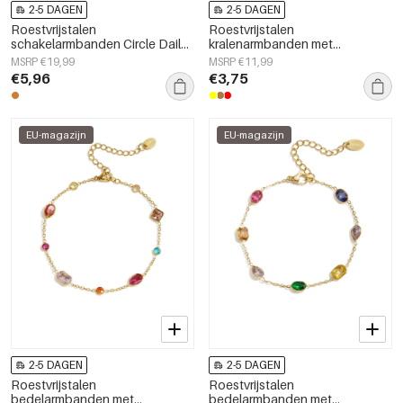
2-5 DAGEN
2-5 DAGEN
Roestvrijstalen
Roestvrijstalen
schakelarmbanden Circle Daily
kralenarmbanden met
Simple Series Damessieraden
onregelmatige vorm, casual,
MSRP €19,99
MSRP €11,99
alledaagse, eenvoudige serie,
€5,96
€3,75
damessieraden
EU-magazijn
EU-magazijn
2-5 DAGEN
2-5 DAGEN
Roestvrijstalen
Roestvrijstalen
bedelarmbanden met
bedelarmbanden met