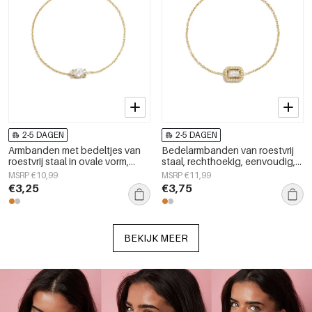
2-5 DAGEN
2-5 DAGEN
Armbanden met bedeltjes van
Bedelarmbanden van roestvrij
roestvrij staal in ovale vorm,
staal, rechthoekig, eenvoudig,
eenvoudige serie voor dagelijks
geschikt voor dagelijks gebruik,
MSRP €10,99
MSRP €11,99
gebruik, damessieraden
Simple Series, damessieraden
€3,25
€3,75
BEKIJK MEER