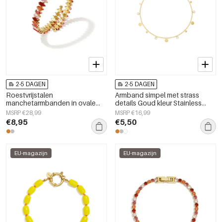
2-5 DAGEN
2-5 DAGEN
Roestvrijstalen
Armband simpel met strass
manchetarmbanden in ovale
details Goud kleur Stainless
vorm, eenvoudige dagelijkse
Steel
MSRP €28,99
MSRP €16,99
serie, dames sieraden
€8,95
€5,50
EU-magazijn
EU-magazijn