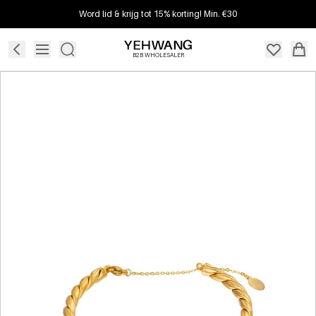
Word lid & krijg tot 15% korting! Min. €30
B2B WHOLESALER