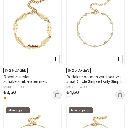
2-5 DAGEN
2-5 DAGEN
Roestvrijstalen
Bedelarmbanden van roestvrij
schakelarmbanden met
staal, Circle Simple Daily Simple-
vismotief, eenvoudige
serie, damessieraden
MSRP €11,99
MSRP €14,99
dagelijkse sieradenserie voor
€3,50
€4,50
dames.
EU-magazijn
EU-magazijn