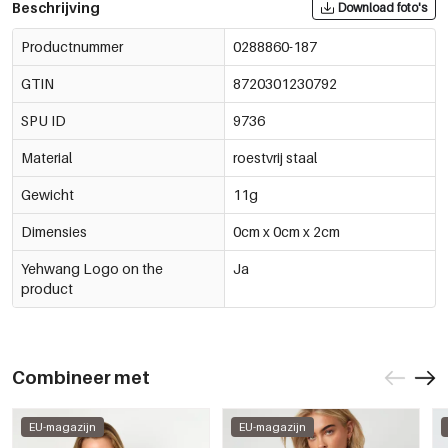
Beschrijving
Download foto's
Productnummer
0288860-187
GTIN
8720301230792
SPU ID
9736
Material
roestvrij staal
Gewicht
11g
Dimensies
0cm x 0cm x 2cm
Yehwang Logo on the
Ja
product
Combineer met
EU-magazijn
EU-magazijn