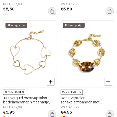
geometrische vormen,
geometrische vormen,
MSRP €17,99
MSRP €17,99
eenvoudige, alledaagse serie,
eenvoudige, alledaagse serie,
€5,50
€5,50
dames sieraden
dames sieraden
EU-magazijn
EU-magazijn
2-5 DAGEN
2-5 DAGEN
14K verguld roestvrijstalen
Roestvrijstalen
bedelarmbanden met hartje,
schakelarmbanden met
dagelijkse eenvoudige serie,
geometrische vormen,
MSRP €19,99
MSRP €15,99
damessieraden
eenvoudige, alledaagse serie,
€5,95
€4,95
damessieraden