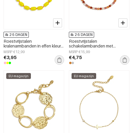
2-5 DAGEN
2-5 DAGEN
Roestvrijstalen
Roestvrijstalen
kralenarmbanden in effen kleur,
schakelarmbanden met
eenvoudige dagelijkse serie,
geometrische vormen,
MSRP €12,99
MSRP €15,99
damessieraden
eenvoudige, alledaagse serie,
€3,95
€4,75
damessieraden
EU-magazijn
EU-magazijn