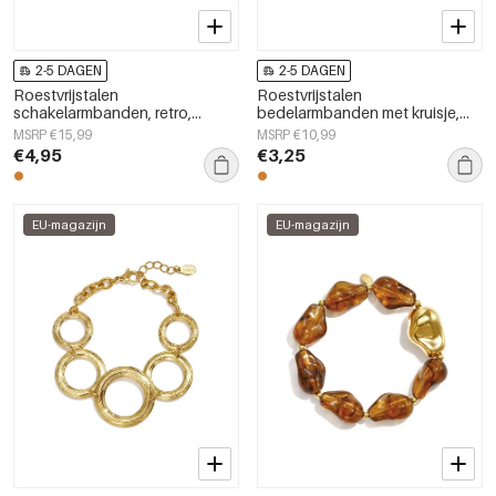
2-5 DAGEN
2-5 DAGEN
Roestvrijstalen
Roestvrijstalen
schakelarmbanden, retro,
bedelarmbanden met kruisje,
klassieke serie voor dagelijks
eenvoudige serie,
MSRP €15,99
MSRP €10,99
gebruik, damessieraden
damessieraden
€4,95
€3,25
EU-magazijn
EU-magazijn