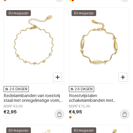
EU-magazijn
EU-magazijn
2-5 DAGEN
2-5 DAGEN
Bedelarmbanden van roestvrij
Roestvrijstalen
staal met onregelmatige vorm,
schakelarmbanden met
eenvoudige, alledaagse serie,
vismotief, eenvoudige
MSRP €9,99
MSRP €15,99
damessieraden
dagelijkse sieradenserie voor
€2,95
€4,95
dames.
EU-magazijn
EU-magazijn