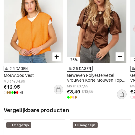
-75%
-
2-5 DAGEN
2-5 DAGEN
Mouwloos Vest
Geweven Polyestervezel
Ge
Vrouwen Korte Mouwen Tops
V
MSRP €34,99
Elegant Solide Kleur
El
€12,95
MSRP €37,99
MS
Le
€3,49
€
€13,95
+8
Vergelijkbare producten
EU-magazijn
EU-magazijn