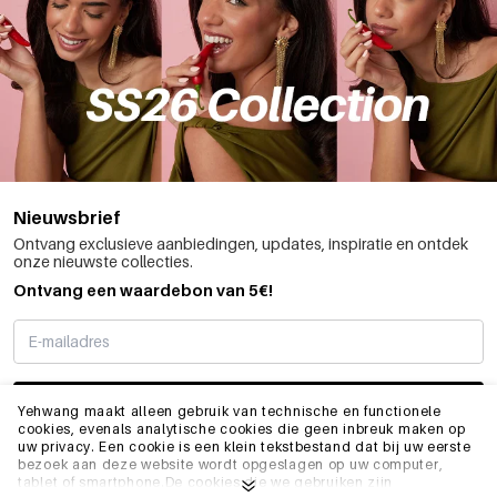
Nieuwsbrief
Ontvang exclusieve aanbiedingen, updates, inspiratie en ontdek
onze nieuwste collecties.
Ontvang een waardebon van 5€!
SCHRIJF ME IN
Yehwang maakt alleen gebruik van technische en functionele
cookies, evenals analytische cookies die geen inbreuk maken op
uw privacy. Een cookie is een klein tekstbestand dat bij uw eerste
bezoek aan deze website wordt opgeslagen op uw computer,
INFO
tablet of smartphone.De cookies die we gebruiken zijn