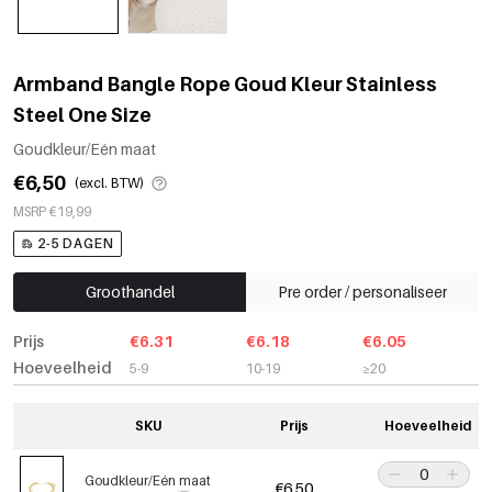
Armband Bangle Rope Goud Kleur Stainless
Steel One Size
Goudkleur/Eén maat
€6,50
(excl. BTW)
MSRP €19,99
2-5 DAGEN
Groothandel
Pre order / personaliseer
Prijs
€6.31
€6.18
€6.05
Hoeveelheid
5-9
10-19
≥20
SKU
Prijs
Hoeveelheid
Goudkleur/Eén maat
€6,50