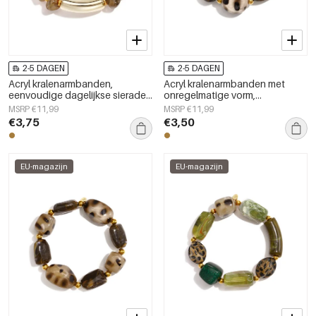
2-5 DAGEN
2-5 DAGEN
Acryl kralenarmbanden,
Acryl kralenarmbanden met
eenvoudige dagelijkse sieraden
onregelmatige vorm,
uit de Simple Series voor dames.
eenvoudige, alledaagse serie,
MSRP €11,99
MSRP €11,99
damessieraden
€3,75
€3,50
EU-magazijn
EU-magazijn