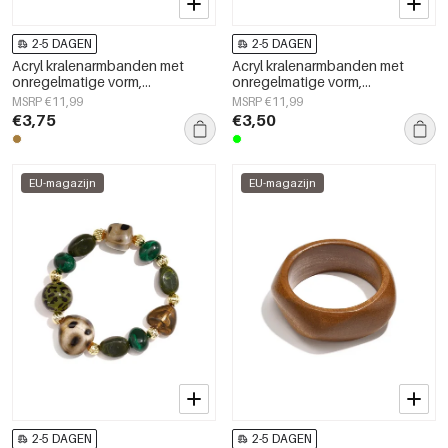
2-5 DAGEN
2-5 DAGEN
Acryl kralenarmbanden met
Acryl kralenarmbanden met
onregelmatige vorm,
onregelmatige vorm,
eenvoudige, alledaagse serie,
eenvoudige, alledaagse serie,
MSRP €11,99
MSRP €11,99
damessieraden
damessieraden
€3,75
€3,50
EU-magazijn
EU-magazijn
2-5 DAGEN
2-5 DAGEN