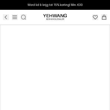
Word lid & krijg tot 15% korting! Min. €30
B2B WHOLESALER