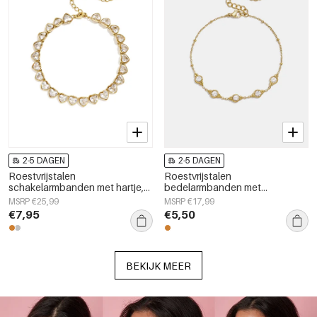
2-5 DAGEN
2-5 DAGEN
Roestvrijstalen
Roestvrijstalen
schakelarmbanden met hartje,
bedelarmbanden met
eenvoudige dagelijkse serie,
geometrische vormen,
MSRP €25,99
MSRP €17,99
dames sieraden
eenvoudige, alledaagse serie,
€7,95
€5,50
dames sieraden
BEKIJK MEER