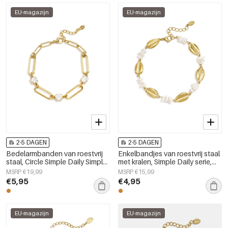
EU-magazijn
EU-magazijn
2-5 DAGEN
2-5 DAGEN
Bedelarmbanden van roestvrij
Enkelbandjes van roestvrij staal
staal, Circle Simple Daily Simple-
met kralen, Simple Daily serie,
serie, damessieraden
dames sieraden
MSRP €19,99
MSRP €15,99
€5,95
€4,95
EU-magazijn
EU-magazijn