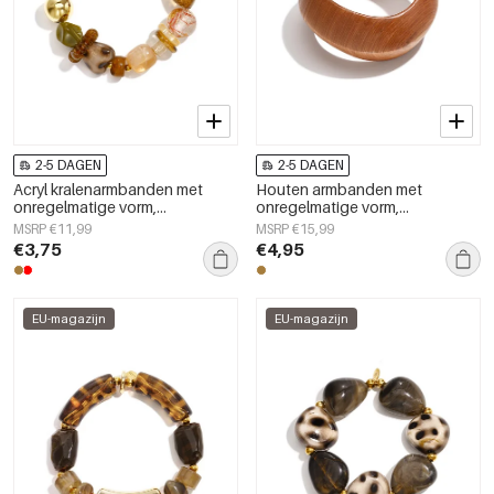
2-5 DAGEN
2-5 DAGEN
Acryl kralenarmbanden met
Houten armbanden met
onregelmatige vorm,
onregelmatige vorm,
eenvoudige dagelijkse
eenvoudige, alledaagse serie,
MSRP €11,99
MSRP €15,99
collectie, damessieraden
damessieraden
€3,75
€4,95
EU-magazijn
EU-magazijn