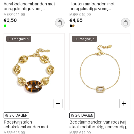
Acryl kralenarmbanden met
Houten armbanden met
onregelmatige vorm,
onregelmatige vorm,
eenvoudige, alledaagse serie,
eenvoudige, alledaagse serie,
MSRP €11,99
MSRP €15,99
damessieraden
damessieraden
€3,50
€4,95
EU-magazijn
EU-magazijn
2-5 DAGEN
2-5 DAGEN
Roestvrijstalen
Bedelarmbanden van roestvrij
schakelarmbanden met
staal, rechthoekig, eenvoudig,
geometrische vormen,
geschikt voor dagelijks gebruik,
MSRP €15,99
MSRP €11,99