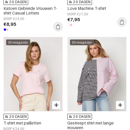
2-5 DAGEN
2-5 DAGEN
Katoen Gebreide Vrouwen T-
Love Machine T-shirt
shirt Casual Letters
MSRP €21,99
MSRP €24,99
€7,95
€8,95
EU-magazijn
EU-magazijn
2-5 DAGEN
2-5 DAGEN
T-shirt met pailletten
Gestreept shirt met lange
mouwen
MSRP €34,99