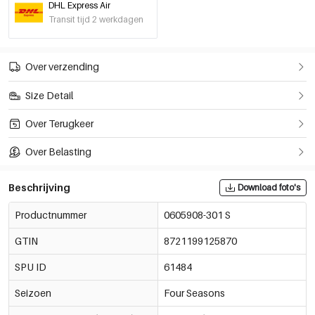
DHL Express Air
Oranje/XL
€7,95
Transit tijd 2 werkdagen
0605908-731 XL
Out Of Stock
Over verzending
Size Detail
Over Terugkeer
Over Belasting
Beschrijving
Download foto's
Productnummer
0605908-301 S
GTIN
8721199125870
SPU ID
61484
Seizoen
Four Seasons