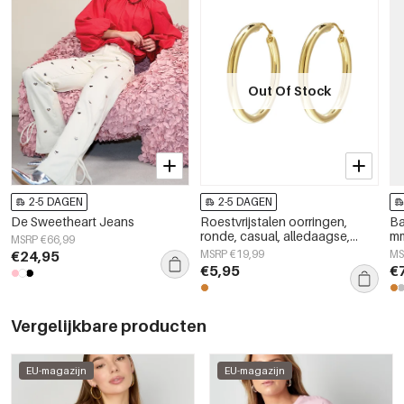
Out Of Stock
2-5 DAGEN
2-5 DAGEN
De Sweetheart Jeans
Roestvrijstalen oorringen,
Ba
ronde, casual, alledaagse,
m
MSRP €66,99
eenvoudige serie,
€24,95
MSRP €19,99
MS
damessieraden
€5,95
€
Vergelijkbare producten
EU-magazijn
EU-magazijn