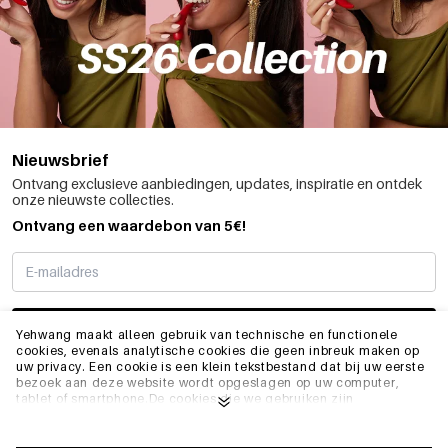
Nieuwsbrief
Ontvang exclusieve aanbiedingen, updates, inspiratie en ontdek
onze nieuwste collecties.
Ontvang een waardebon van 5€!
SCHRIJF ME IN
Yehwang maakt alleen gebruik van technische en functionele
cookies, evenals analytische cookies die geen inbreuk maken op
uw privacy. Een cookie is een klein tekstbestand dat bij uw eerste
bezoek aan deze website wordt opgeslagen op uw computer,
INFO
tablet of smartphone.De cookies die we gebruiken zijn
noodzakelijk voor het technisch functioneren van de website en
voor uw gebruiksgemak. Ze zorgen ervoor dat de website goed
functioneert en bijvoorbeeld uw voorkeursinstellingen onthoudt.