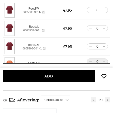
Rood/M
€7,95
0605908-301 M
Rood/L
€7,95
0605908-301 L
Rood/XL
€7,95
0605908-301 XL
Oranje/S
€7,95
0605908-731 S
Out Of Stock
ADD
Oranje/M
€7,95
0605908-731 M
Out Of Stock
Aflevering:
Oranje/L
1/1
United States
€7,95
0605908-731 L
Out Of Stock