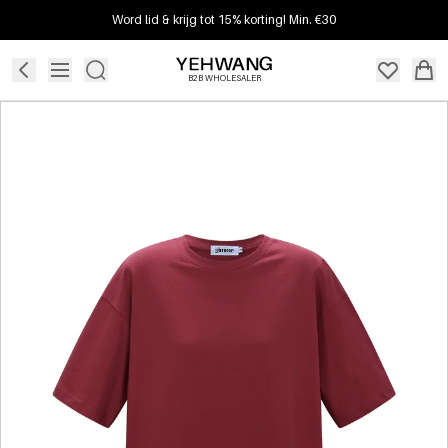
Word lid & krijg tot 15% korting! Min. €30
B2B WHOLESALER