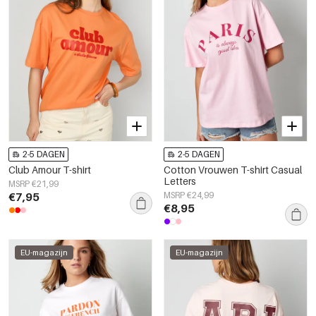
2-5 DAGEN
2-5 DAGEN
Club Amour T-shirt
Cotton Vrouwen T-shirt Casual
Letters
MSRP €21,99
€7,95
MSRP €24,99
€8,95
EU-magazijn
EU-magazijn