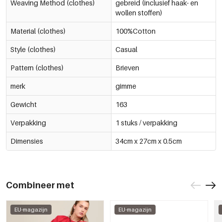
Weaving Method (clothes)
gebreid (inclusief haak- en
wollen stoffen)
Material (clothes)
100%Cotton
Style (clothes)
Casual
Pattern (clothes)
Brieven
merk
gimme
Gewicht
163
Verpakking
1 stuks / verpakking
Dimensies
34cm x 27cm x 0.5cm
Combineer met
EU-magazijn
EU-magazijn