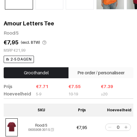
Amour Letters Tee
Rood/S
€7,95
(excl. BTW)
MSRP €21,99
2-5 DAGEN
Groothandel
Pre order / personaliseer
Prijs
€7.71
€7.55
€7.39
Hoeveelheid
5-9
10-19
≥20
SKU
Prijs
Hoeveelheid
Rood/S
€7,95
0605908-301 S