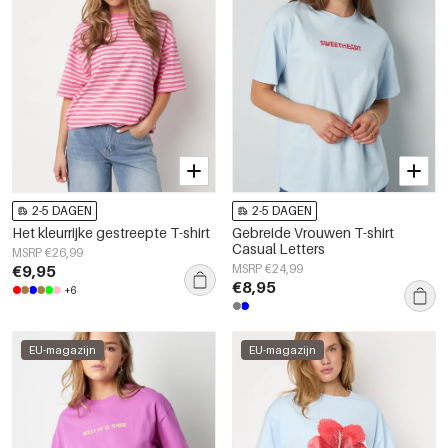
2-5 DAGEN
2-5 DAGEN
Het kleurrijke gestreepte T-shirt
Gebreide Vrouwen T-shirt
Casual Letters
MSRP €26,99
€9,95
MSRP €24,99
€8,95
+6
EU-magazijn
EU-magazijn