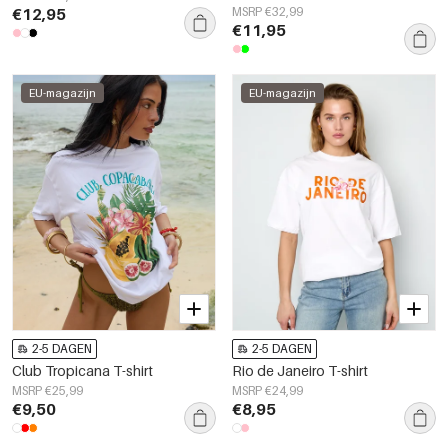
€12,95
MSRP €32,99
€11,95
EU-magazijn
EU-magazijn
2-5 DAGEN
2-5 DAGEN
Club Tropicana T-shirt
Rio de Janeiro T-shirt
MSRP €25,99
MSRP €24,99
€9,50
€8,95