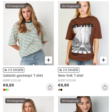
EU-magazijn
EU-magazijn
2-5 DAGEN
2-5 DAGEN
Geblokt gestreept T-shirt
New York T-shirt
MSRP €26,99
MSRP €26,99
€9,95
€9,95
EU-magazijn
EU-magazijn