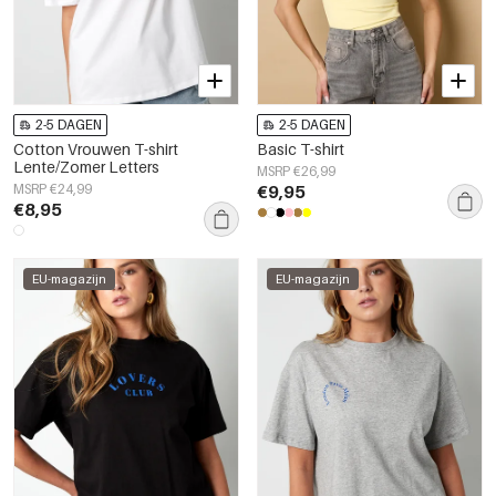
2-5 DAGEN
2-5 DAGEN
Cotton Vrouwen T-shirt
Basic T-shirt
Lente/Zomer Letters
MSRP €26,99
MSRP €24,99
€9,95
€8,95
EU-magazijn
EU-magazijn