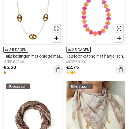
2-5 DAGEN
2-5 DAGEN
Taillekettingen met onregelmatige vorm, eenvoudige roestvrijstalen accessoires voor dagelijks gebruik.
Telefoonketting met hartje, schattig, acryl, dagelijkse accessoires
MSRP €17,99
MSRP €8,99
€5,50
€2,75
EU-magazijn
EU-magazijn