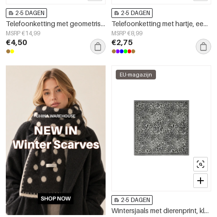
2-5 DAGEN
2-5 DAGEN
Telefoonketting met geometrische vorm, eenvoudig, acryl, dagelijks accessoire
Telefoonketting met hartje, eenvoudig, acryl, dagelijkse accessoires
MSRP €14,99
MSRP €8,99
€4,50
€2,75
EU-magazijn
2-5 DAGEN
Wintersjaals met dierenprint, klassieke imitatiezijde, dagelijkse accessoires