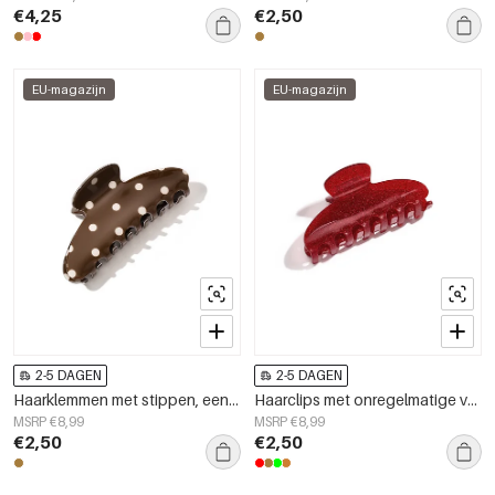
€4,25
€2,50
EU-magazijn
EU-magazijn
2-5 DAGEN
2-5 DAGEN
Haarklemmen met stippen, eenvoudige PVC-accessoires voor dagelijks gebruik
Haarclips met onregelmatige vorm, gemaakt van imitatieacetaat, dagelijkse accessoires
MSRP €8,99
MSRP €8,99
€2,50
€2,50