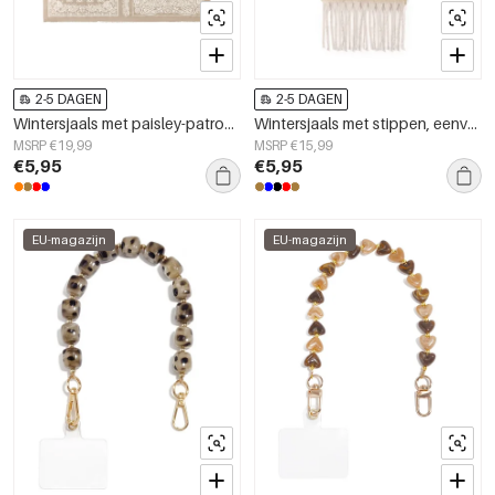
2-5 DAGEN
2-5 DAGEN
Wintersjaals met paisley-patroon, klassiek polyester, dagelijkse accessoires
Wintersjaals met stippen, eenvoudig, van polyester, geschikt voor dagelijks gebruik.
MSRP €19,99
MSRP €15,99
€5,95
€5,95
EU-magazijn
EU-magazijn