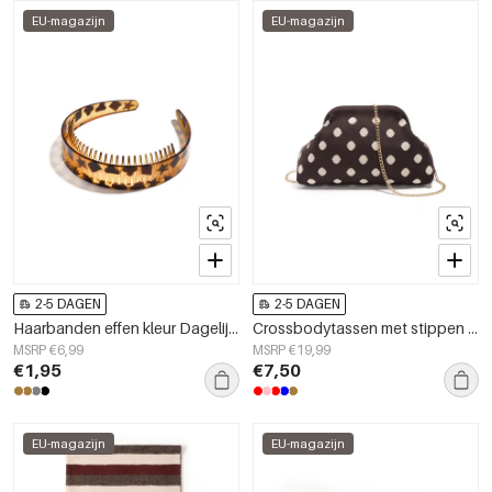
EU-magazijn
EU-magazijn
2-5 DAGEN
2-5 DAGEN
Haarbanden effen kleur Dagelijkse PC Dagelijkse accessoires
Crossbodytassen met stippen van polyester. Accessoires.
MSRP €6,99
MSRP €19,99
€1,95
€7,50
EU-magazijn
EU-magazijn