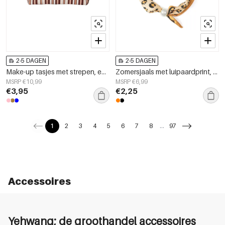
2-5 DAGEN
2-5 DAGEN
Make-up tasjes met strepen, eenvoudig, polyester, dagelijkse accessoires
Zomersjaals met luipaardprint, casual, polyester, dagelijkse accessoires
MSRP €10,99
MSRP €6,99
€3,95
€2,25
1
2
3
4
5
6
7
8
...
97
Accessoires
Yehwang; de groothandel accessoires