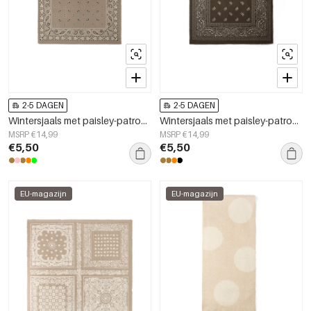
2-5 DAGEN
2-5 DAGEN
Wintersjaals met paisley-patroon, casual, polyester, dagelijkse accessoires
Wintersjaals met paisley-patroon, klassiek polyester, dagelijkse accessoires
MSRP €14,99
MSRP €14,99
€5,50
€5,50
EU-magazijn
EU-magazijn