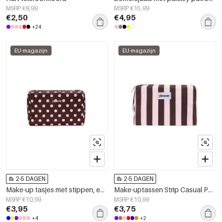
MSRP €8,99
MSRP €15,99
€2,50
€4,95
+24
EU-magazijn
EU-magazijn
2-5 DAGEN
2-5 DAGEN
Make-up tasjes met stippen, eenvoudig, polyester, dagelijkse accessoires
Make-uptassen Strip Casual Polyester Dagelijkse Accessoires
MSRP €10,99
MSRP €10,99
€3,95
€3,75
+4
+2