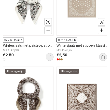
2-5 DAGEN
2-5 DAGEN
Wintersjaals met paisley-patroon, retro fluweel, dagelijkse accessoires
Wintersjaals met stippen, klassieke imitatiezijde, dagelijkse accessoires
MSRP €6,99
MSRP €6,99
€2,50
€2,50
EU-magazijn
EU-magazijn