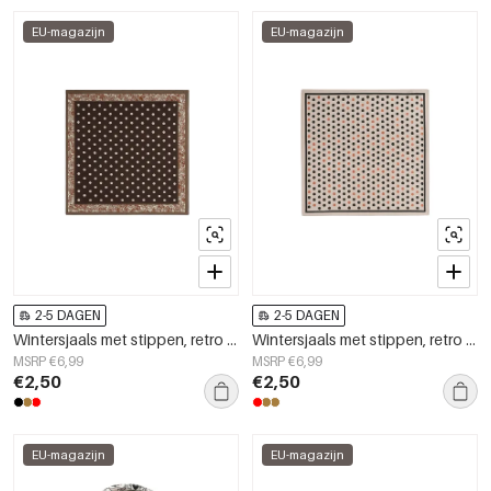
EU-magazijn
EU-magazijn
2-5 DAGEN
2-5 DAGEN
Wintersjaals met stippen, retro imitatiezijde, dagelijkse accessoires
Wintersjaals met stippen, retro imitatiezijde, dagelijkse accessoires
MSRP €6,99
MSRP €6,99
€2,50
€2,50
EU-magazijn
EU-magazijn