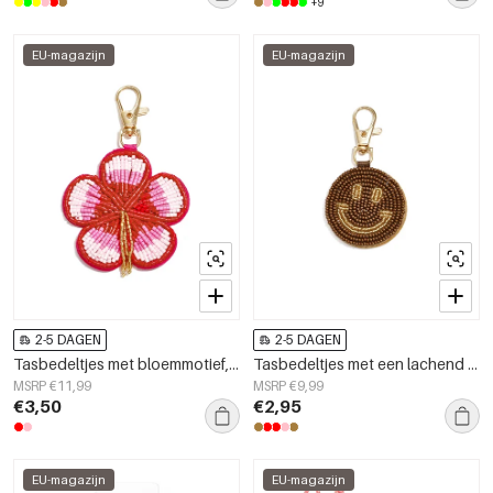
+9
EU-magazijn
EU-magazijn
2-5 DAGEN
2-5 DAGEN
Tasbedeltjes met bloemmotief, casual glazen accessoires voor dagelijks gebruik.
Tasbedeltjes met een lachend gezichtje, casual glazen accessoires voor dagelijks gebruik.
MSRP €11,99
MSRP €9,99
€3,50
€2,95
EU-magazijn
EU-magazijn