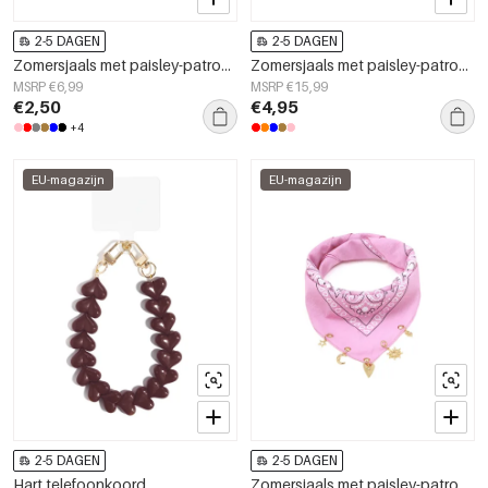
2-5 DAGEN
2-5 DAGEN
Zomersjaals met paisley-patroon, klassiek katoen, dagelijkse accessoires
Zomersjaals met paisley-patroon, klassiek katoen, dagelijkse accessoires
MSRP €6,99
MSRP €15,99
€2,50
€4,95
+4
EU-magazijn
EU-magazijn
2-5 DAGEN
2-5 DAGEN
Hart telefoonkoord
Zomersjaals met paisley-patroon, klassiek katoen, dagelijkse accessoires