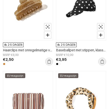
2-5 DAGEN
2-5 DAGEN
Haarclips met onregelmatige vorm, gemaakt van imitatieacetaat, dagelijkse accessoires
Baseballpet met stippen, klassiek polyester, dagelijkse accessoires
MSRP €8,99
MSRP €10,99
€2,50
€3,95
EU-magazijn
EU-magazijn