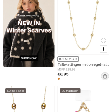
2-5 DAGEN
Taillekettingen met onregelmatige vorm, eenvoudige roestvrijstalen accessoires voor dagelijks gebruik.
MSRP €28,99
€8,95
EU-magazijn
EU-magazijn