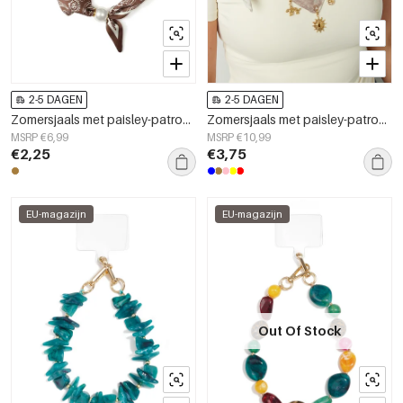
2-5 DAGEN
2-5 DAGEN
Zomersjaals met paisley-patroon, casual, polyester, dagelijkse accessoires
Zomersjaals met paisley-patroon, katoenen sjaals voor dagelijks gebruik.
MSRP €6,99
MSRP €10,99
€2,25
€3,75
EU-magazijn
EU-magazijn
Out Of Stock