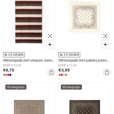
2-5 DAGEN
2-5 DAGEN
Wintersjaals met strepen, eenvoudig, polyester, geschikt voor dagelijks gebruik.
Wintersjaals met paisley-patroon, retro, acryl, dagelijkse accessoires
MSRP €18,99
MSRP €10,99
€6,75
€3,95
EU-magazijn
EU-magazijn