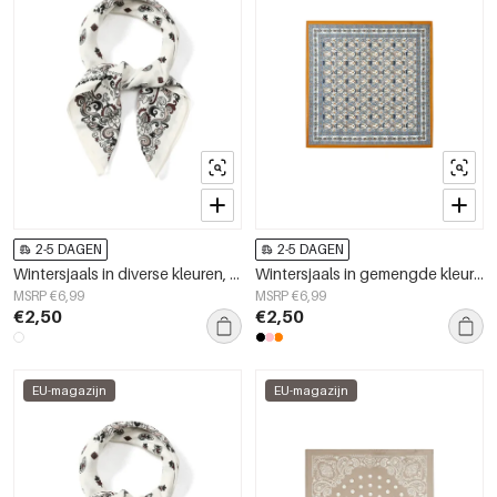
2-5 DAGEN
2-5 DAGEN
Wintersjaals in diverse kleuren, klassiek fluweel, dagelijkse accessoires
Wintersjaals in gemengde kleuren, retro fluweel, dagelijkse accessoires
MSRP €6,99
MSRP €6,99
€2,50
€2,50
EU-magazijn
EU-magazijn