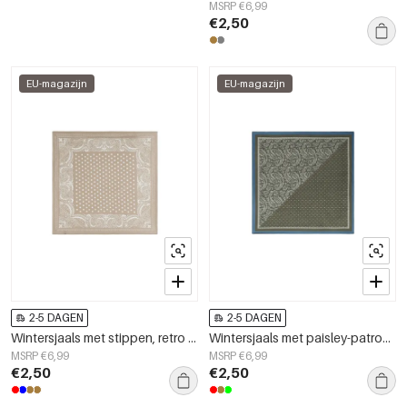
MSRP €6,99
€2,50
EU-magazijn
EU-magazijn
2-5 DAGEN
2-5 DAGEN
Wintersjaals met stippen, retro imitatiezijde, dagelijkse accessoires
Wintersjaals met paisley-patroon, retro imitatiezijde, dagelijkse accessoires
MSRP €6,99
MSRP €6,99
€2,50
€2,50