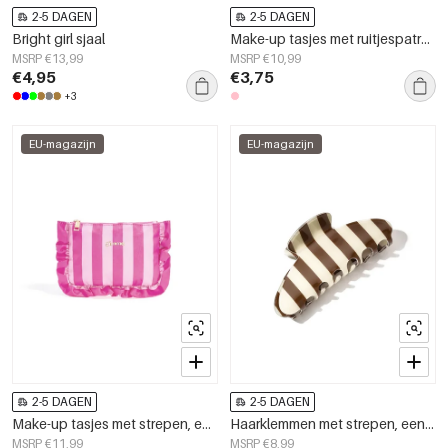
2-5 DAGEN
2-5 DAGEN
Bright girl sjaal
Make-up tasjes met ruitjespatroon, casual, polyester, dagelijkse accessoires
MSRP €13,99
MSRP €10,99
€4,95
€3,75
+3
EU-magazijn
EU-magazijn
2-5 DAGEN
2-5 DAGEN
Make-up tasjes met strepen, eenvoudig, polyester, dagelijkse accessoires
Haarklemmen met strepen, eenvoudige PVC-accessoires voor dagelijks gebruik
MSRP €11,99
MSRP €8,99