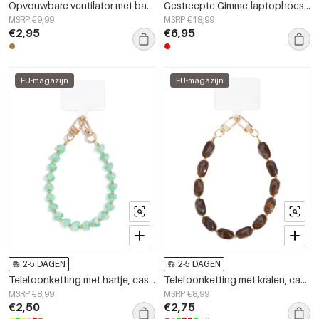
Opvouwbare ventilator met bamboe accessoires
Gestreepte Gimme-laptophoes - 13 inch
MSRP €9,99
MSRP €18,99
€2,95
€6,95
EU-magazijn
EU-magazijn
2-5 DAGEN
2-5 DAGEN
Telefoonketting met hartje, casual, acryl, dagelijkse accessoires
Telefoonketting met kralen, casual acryl, dagelijkse accessoires
MSRP €8,99
MSRP €8,99
€2,50
€2,75