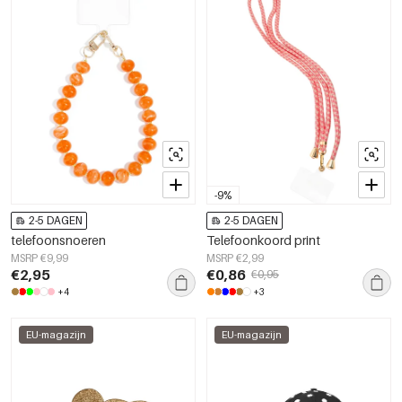
-9%
2-5 DAGEN
2-5 DAGEN
telefoonsnoeren
Telefoonkoord print
MSRP €9,99
MSRP €2,99
€2,95
€0,86
€0,95
+4
+3
EU-magazijn
EU-magazijn