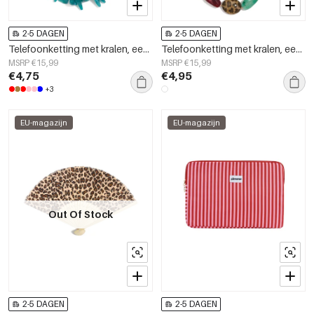
2-5 DAGEN
2-5 DAGEN
Telefoonketting met kralen, eenvoudige acryl accessoires voor dagelijks gebruik
Telefoonketting met kralen, eenvoudige acryl accessoires voor dagelijks gebruik
MSRP €15,99
MSRP €15,99
€4,75
€4,95
+3
EU-magazijn
EU-magazijn
Out Of Stock
2-5 DAGEN
2-5 DAGEN