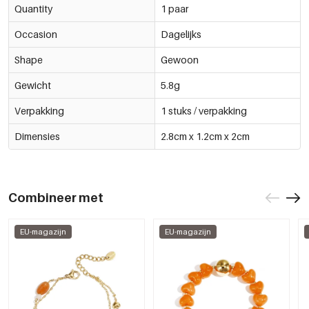
Quantity
1 paar
Occasion
Dagelijks
Shape
Gewoon
Gewicht
5.8g
Verpakking
1 stuks / verpakking
Dimensies
2.8cm x 1.2cm x 2cm
Combineer met
EU-magazijn
EU-magazijn