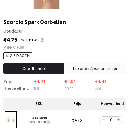
Scorpio Spark Oorbellen
Goudkleur
€4,75
(excl. BTW)
MSRP €15,99
2-5 DAGEN
Groothandel
Pre order / personaliseer
Prijs
€4.61
€4.51
€4.42
Hoeveelheid
5-9
10-19
≥20
SKU
Prijs
Hoeveelheid
Goudkleur
€4,75
0296353-188