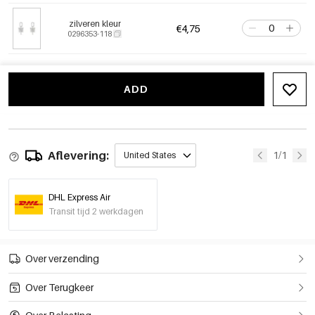
zilveren kleur
€4,75
0296353-118
ADD
Aflevering:
1/1
United States
DHL Express Air
Transit tijd 2 werkdagen
Over verzending
Over Terugkeer