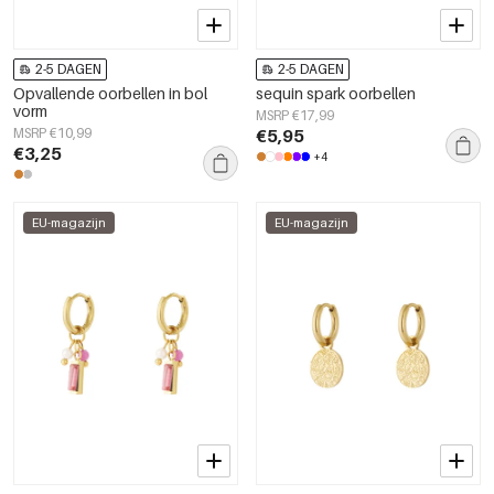
2-5 DAGEN
2-5 DAGEN
Opvallende oorbellen in bol
sequin spark oorbellen
vorm
MSRP €17,99
MSRP €10,99
€5,95
€3,25
+4
EU-magazijn
EU-magazijn