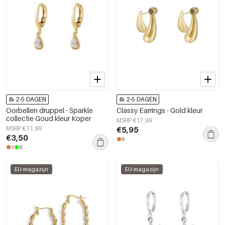
2-5 DAGEN
2-5 DAGEN
Oorbellen druppel - Sparkle
Classy Earrings - Gold kleur
collectie Goud kleur Koper
MSRP €17,99
MSRP €11,99
€5,95
€3,50
EU-magazijn
EU-magazijn