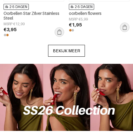
2-5 DAGEN
2-5 DAGEN
Oorbellen Star Zilver Stainless
oorbellen flowers
Steel
MSRP €5,99
MSRP €12,99
€1,95
€3,95
BEKIJK MEER