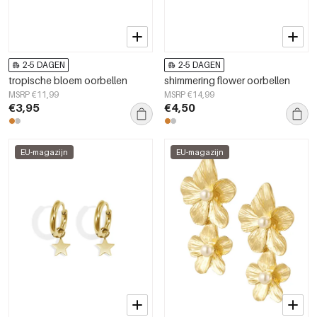
2-5 DAGEN
2-5 DAGEN
tropische bloem oorbellen
shimmering flower oorbellen
MSRP €11,99
MSRP €14,99
€3,95
€4,50
EU-magazijn
EU-magazijn