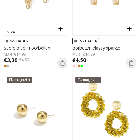
-25%
2-5 DAGEN
2-5 DAGEN
Scorpio Spirit oorbellen
oorbellen classy sparkle
MSRP €14,99
MSRP €14,99
€3,38
€4,50
€4,50
EU-magazijn
EU-magazijn