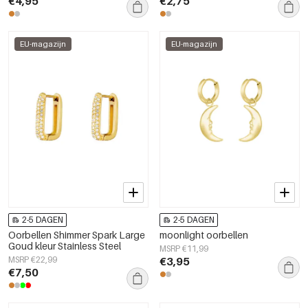
€4,95
€2,75
EU-magazijn
EU-magazijn
2-5 DAGEN
2-5 DAGEN
Oorbellen Shimmer Spark Large
moonlight oorbellen
Goud kleur Stainless Steel
MSRP €11,99
MSRP €22,99
€3,95
€7,50