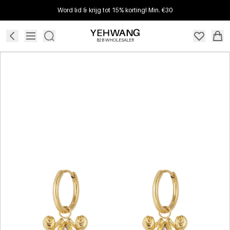
Word lid & krijg tot 15% korting! Min. €30
B2B WHOLESALER