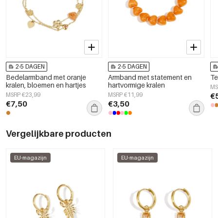
2-5 DAGEN
2-5 DAGEN
Bedelarmband met oranje
Armband met statement en
Te
kralen, bloemen en hartjes
hartvormige kralen
MS
MSRP €23,99
MSRP €11,99
€
€7,50
€3,50
Vergelijkbare producten
EU-magazijn
EU-magazijn