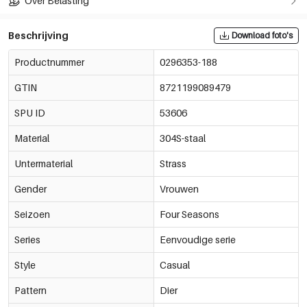
Over Belasting
Beschrijving
Download foto's
Productnummer
0296353-188
GTIN
8721199089479
SPU ID
53606
Material
304S-staal
Untermaterial
Strass
Gender
Vrouwen
Seizoen
Four Seasons
Series
Eenvoudige serie
Style
Casual
Pattern
Dier