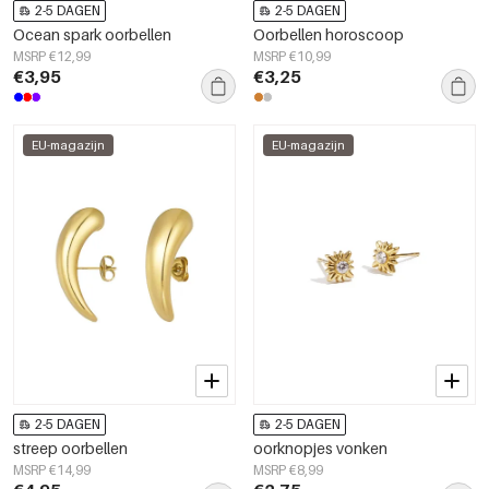
2-5 DAGEN
2-5 DAGEN
Ocean spark oorbellen
Oorbellen horoscoop
MSRP €12,99
MSRP €10,99
€3,95
€3,25
EU-magazijn
EU-magazijn
2-5 DAGEN
2-5 DAGEN
streep oorbellen
oorknopjes vonken
MSRP €14,99
MSRP €8,99