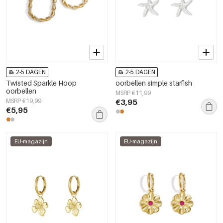
2-5 DAGEN
2-5 DAGEN
Twisted Sparkle Hoop
oorbellen simple starfish
oorbellen
MSRP €11,99
MSRP €19,99
€3,95
€5,95
EU-magazijn
EU-magazijn