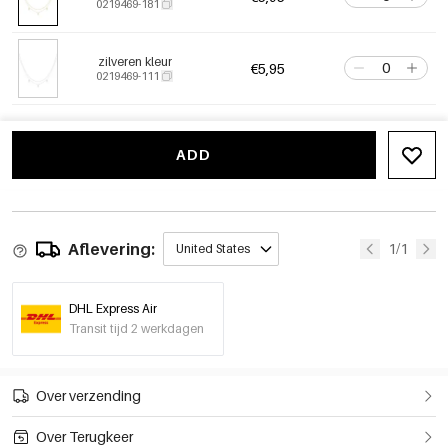
0219469-181
zilveren kleur
€5,95
0219469-111
ADD
Aflevering:
1/1
United States
DHL Express Air
Transit tijd 2 werkdagen
Over verzending
Over Terugkeer