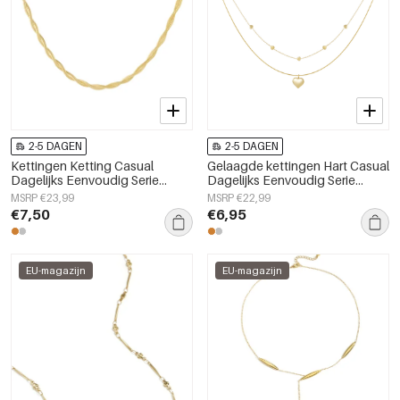
2-5 DAGEN
2-5 DAGEN
Kettingen Ketting Casual
Gelaagde kettingen Hart Casual
Dagelijks Eenvoudig Serie
Dagelijks Eenvoudig Serie
Dames sieraden
Dames sieraden
MSRP €23,99
MSRP €22,99
€7,50
€6,95
EU-magazijn
EU-magazijn