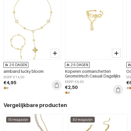
2-5 DAGEN
2-5 DAGEN
armband lucky bloom
Koperen oormanchetten
Oo
Geometrisch Casual Dagelijks
MSRP €14,99
MS
€4,95
MSRP €8,99
€
€2,50
Vergelijkbare producten
EU-magazijn
EU-magazijn