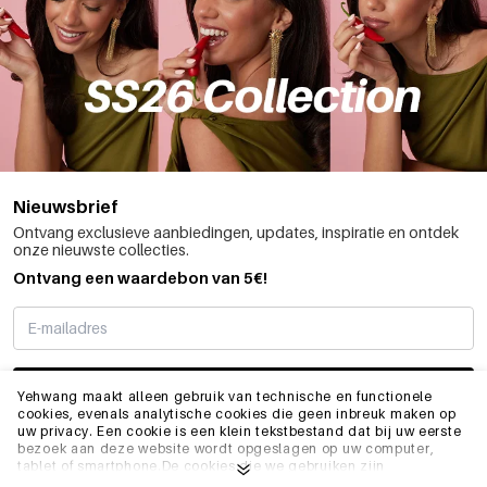
Nieuwsbrief
Ontvang exclusieve aanbiedingen, updates, inspiratie en ontdek
onze nieuwste collecties.
Ontvang een waardebon van 5€!
SCHRIJF ME IN
Yehwang maakt alleen gebruik van technische en functionele
cookies, evenals analytische cookies die geen inbreuk maken op
uw privacy. Een cookie is een klein tekstbestand dat bij uw eerste
bezoek aan deze website wordt opgeslagen op uw computer,
INFO
tablet of smartphone.De cookies die we gebruiken zijn
noodzakelijk voor het technisch functioneren van de website en