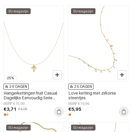
EU-magazijn
EU-magazijn
-25%
2-5 DAGEN
2-5 DAGEN
Hangerkettingen fruit Casual
Love ketting met zirkonia
Dagelijks Eenvoudig Serie
steentjes
Damessieraden
MSRP €15,99
MSRP €19,99
€3,71
€5,95
€4,95
EU-magazijn
EU-magazijn