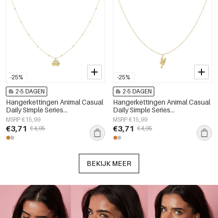
-25%
-25%
2-5 DAGEN
2-5 DAGEN
Hangerkettingen Animal Casual
Hangerkettingen Animal Casual
Daily Simple Series
Daily Simple Series
Damessieraden
Damessieraden
MSRP €15,99
MSRP €15,99
€3,71
€3,71
€4,95
€4,95
BEKIJK MEER