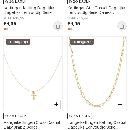
2-5 DAGEN
2-5 DAGEN
Kettingen Ketting Dagelijks
Kettingen Ster Casual Dagelijks
Dagelijks Eenvoudig Serie
Eenvoudig Serie Dames
Dames sieraden
sieraden
MSRP €15,99
MSRP €15,99
€4,95
€4,95
EU-magazijn
EU-magazijn
2-5 DAGEN
2-5 DAGEN
Hangerkettingen Cross Casual
Lange kettingen Ketting Casual
Daily Simple Series
Dagelijks Eenvoudig Serie