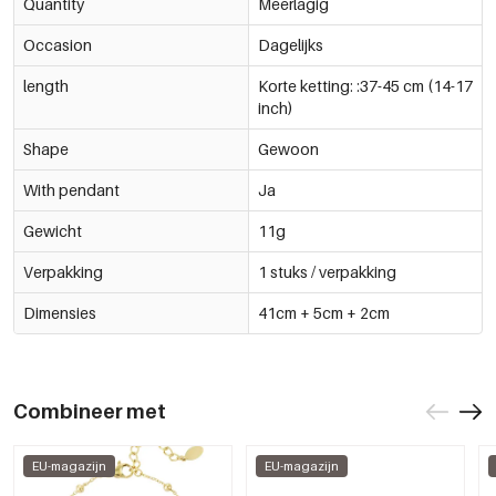
Quantity
Meerlagig
Occasion
Dagelijks
length
Korte ketting: :37-45 cm (14-17
inch)
Shape
Gewoon
With pendant
Ja
Gewicht
11g
Verpakking
1 stuks / verpakking
Dimensies
41cm + 5cm + 2cm
Combineer met
EU-magazijn
EU-magazijn