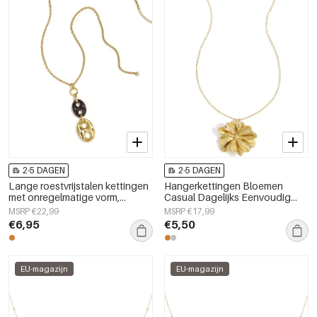
2-5 DAGEN
2-5 DAGEN
Lange roestvrijstalen kettingen
Hangerkettingen Bloemen
met onregelmatige vorm,
Casual Dagelijks Eenvoudig
eenvoudige, alledaagse serie,
Serie Damessieraden
MSRP €22,99
MSRP €17,99
damessieraden
€6,95
€5,50
EU-magazijn
EU-magazijn