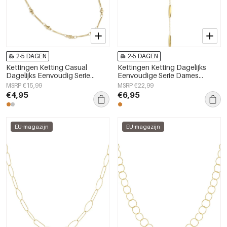
2-5 DAGEN
2-5 DAGEN
Kettingen Ketting Casual
Kettingen Ketting Dagelijks
Dagelijks Eenvoudig Serie
Eenvoudige Serie Dames
Dames sieraden
sieraden
MSRP €15,99
MSRP €22,99
€4,95
€6,95
EU-magazijn
EU-magazijn