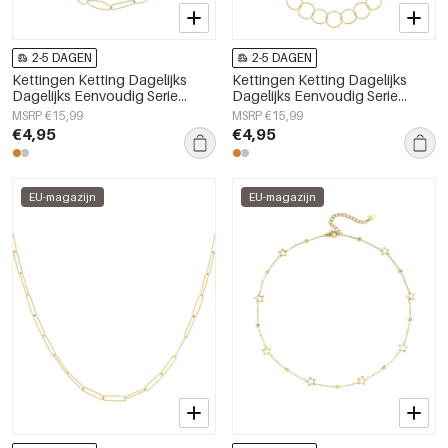
2-5 DAGEN
2-5 DAGEN
Kettingen Ketting Dagelijks
Kettingen Ketting Dagelijks
Dagelijks Eenvoudig Serie
Dagelijks Eenvoudig Serie
Dames sieraden
Dames sieraden
MSRP €15,99
MSRP €15,99
€4,95
€4,95
EU-magazijn
EU-magazijn