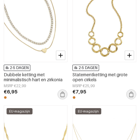
2-5 DAGEN
2-5 DAGEN
Dubbele ketting met
Statementketting met grote
minimalistisch hart en zirkonia
open cirkels
MSRP €22,99
MSRP €25,99
€6,95
€7,95
EU-magazijn
EU-magazijn