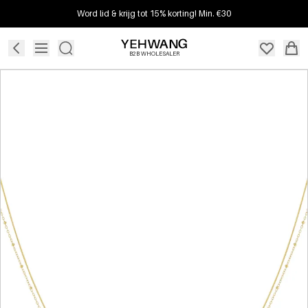
Word lid & krijg tot 15% korting! Min. €30
B2B WHOLESALER