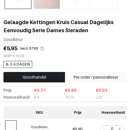
Gelaagde Kettingen Kruis Casual Dagelijks
Eenvoudig Serie Dames Sieraden
Goudkleur
€5,95
(excl. BTW)
MSRP €19,99
2-5 DAGEN
Groothandel
Pre order / personaliseer
Prijs
€5.77
€5.65
€5.53
Hoeveelheid
5-9
10-19
≥20
SKU
Prijs
Hoeveelheid
Goudkleur
€5,95