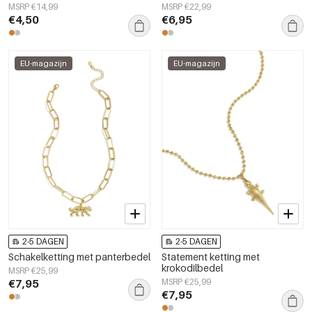
Damessieraden
Dames sieraden
MSRP €14,99
MSRP €22,99
€4,50
€6,95
EU-magazijn
EU-magazijn
2-5 DAGEN
2-5 DAGEN
Schakelketting met panterbedel
Statement ketting met
krokodilbedel
MSRP €25,99
€7,95
MSRP €25,99
€7,95