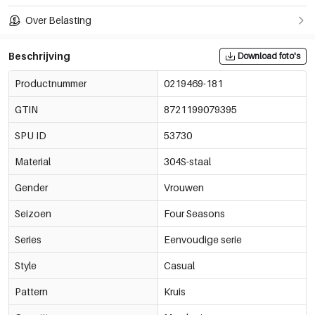
Over Belasting
Beschrijving
Download foto's
Productnummer
0219469-181
GTIN
8721199079395
SPU ID
53730
Material
304S-staal
Gender
Vrouwen
Seizoen
Four Seasons
Series
Eenvoudige serie
Style
Casual
Pattern
Kruis