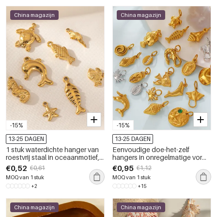
China magazijn
China magazijn
-15%
-15%
13-25 DAGEN
13-25 DAGEN
1 stuk waterdichte hanger van
Eenvoudige doe-het-zelf
roestvrij staal in oceaanmotief,
hangers in onregelmatige vorm,
goudkleurig
oceaanstijl, gemaakt van
€0,52
€0,95
€0,61
€1,12
roestvrij staal, waterdicht en
MOQ van 1 stuk
MOQ van 1 stuk
goudkleurig met strass-
+2
+15
steentjes.
China magazijn
China magazijn