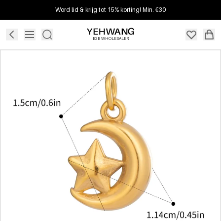
Word lid & krijg tot 15% korting! Min. €30
B2B WHOLESALER