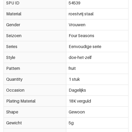
SPU ID
54539
€1,12
-15%
€1,13
Material
roestvrij staal
54539-180511
€1,33
Gender
Vrouwen
Seizoen
Four Seasons
Series
Eenvoudige serie
Style
doe-het-zelf
Pattern
fruit
Quantity
1 stuk
Occasion
Dagelijks
Plating Material
18K verguld
Shape
Gewoon
Gewicht
5g