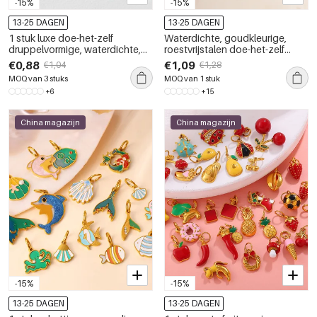
-15%
-15%
13-25 DAGEN
13-25 DAGEN
1 stuk luxe doe-het-zelf
Waterdichte, goudkleurige,
druppelvormige, waterdichte,
roestvrijstalen doe-het-zelf
goudkleurige roestvrijstalen
hangers in oceaanstijl
€0,88
€1,09
€1,04
€1,28
dameshanger
MOQ van 3 stuks
MOQ van 1 stuk
+6
+15
China magazijn
China magazijn
-15%
-15%
13-25 DAGEN
13-25 DAGEN