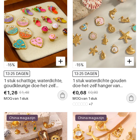
-15%
-15%
13-25 DAGEN
13-25 DAGEN
1 stuk schattige, waterdichte,
1 stuk waterdichte gouden
goudkleurige doe-het-zelf
doe-het-zelf hanger van
hanger van roestvrij staal
roestvrij staal in oceaanmotief
€1,26
€0,68
€1,48
€0,80
MOQ van 1 stuk
MOQ van 1 stuk
+7
China magazijn
China magazijn