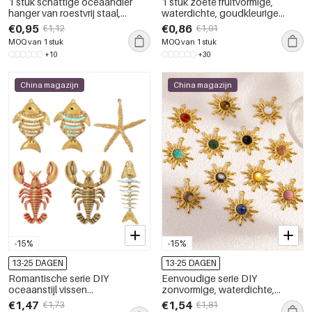
1 stuk schattige oceaandier
1 stuk zoete fruitvormige,
hanger van roestvrij staal,
waterdichte, goudkleurige
waterdicht, goudkleurig, ideaal
roestvrijstalen doe-het-zelf
€0,95
€0,86
€1,12
€1,01
voor doe-het-zelfprojecten
hanger
MOQ van 1 stuk
MOQ van 1 stuk
+10
+30
China magazijn
China magazijn
-15%
-15%
13-25 DAGEN
13-25 DAGEN
Romantische serie DIY
Eenvoudige serie DIY
oceaanstijl vissen
zonvormige, waterdichte,
roestvrijstalen waterdichte
goudkleurige hangers van
€1,47
€1,54
€1,73
€1,81
gouden dameshangers
natuursteen voor dames.