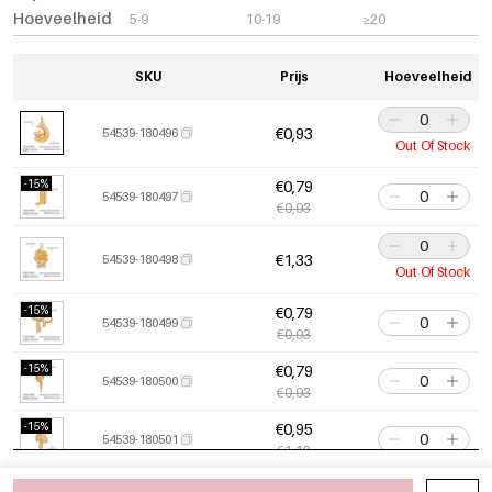
Hoeveelheid
5-9
10-19
≥20
SKU
Prijs
Hoeveelheid
€0,93
54539-180496
Out Of Stock
-15%
€0,79
54539-180497
€0,93
€1,33
54539-180498
Out Of Stock
-15%
€0,79
54539-180499
€0,93
-15%
€0,79
54539-180500
€0,93
-15%
€0,95
54539-180501
€1,12
-15%
€0,79