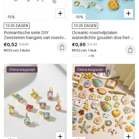
-15%
-15%
13-25 DAGEN
13-25 DAGEN
Romantische serie DIY
Oceanic roestvrijstalen
Zeesterren hangers van roestvrij
waterdichte gouden doe-het-
staal, waterdicht, goudkleurig,
zelf hangers
€0,52
€0,95
€0,61
€1,12
voor dames
MOQ van 3 stuks
MOQ van 1 stuk
+19
China magazijn
China magazijn