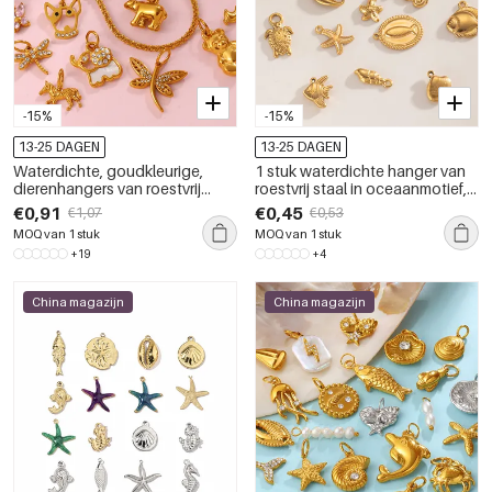
-15%
-15%
13-25 DAGEN
13-25 DAGEN
Waterdichte, goudkleurige,
1 stuk waterdichte hanger van
dierenhangers van roestvrij
roestvrij staal in oceaanmotief,
staal
goudkleurig
€0,91
€0,45
€1,07
€0,53
MOQ van 1 stuk
MOQ van 1 stuk
+19
+4
China magazijn
China magazijn