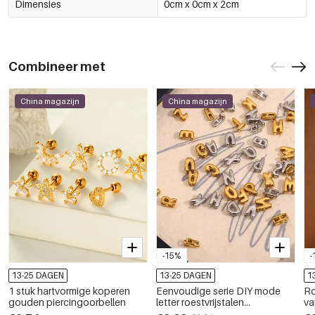
Dimensies
0cm x 0cm x 2cm
Combineer met
China magazijn
China magazijn
-15%
-
13-25 DAGEN
13-25 DAGEN
1
1 stuk hartvormige koperen
Eenvoudige serie DIY mode
Ro
gouden piercingoorbellen
letter roestvrijstalen
va
waterdichte dameshanger
en