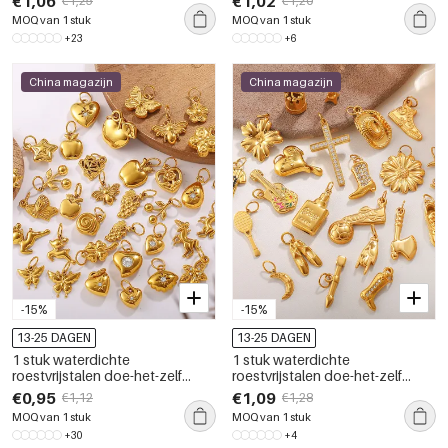
€1,06
€1,02
€1,25
€1,20
MOQ van 1 stuk
MOQ van 1 stuk
+23
+6
China magazijn
China magazijn
-15%
-15%
13-25 DAGEN
13-25 DAGEN
1 stuk waterdichte
1 stuk waterdichte
roestvrijstalen doe-het-zelf
roestvrijstalen doe-het-zelf
hanger in goudkleur
hanger in goudkleur
€0,95
€1,09
€1,12
€1,28
MOQ van 1 stuk
MOQ van 1 stuk
+30
+4