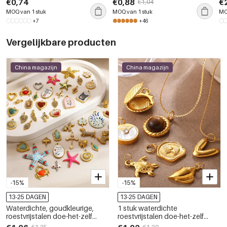
€0,74
€0,88
€
€1,04
MOQ van 1 stuk
MOQ van 1 stuk
MO
+7
+46
Vergelijkbare producten
China magazijn
China magazijn
-15%
-15%
13-25 DAGEN
13-25 DAGEN
Waterdichte, goudkleurige,
1 stuk waterdichte
roestvrijstalen doe-het-zelf
roestvrijstalen doe-het-zelf
hangers in oceaanstijl
hanger in goudkleur