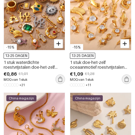
-15%
-15%
13-25 DAGEN
13-25 DAGEN
1 stuk waterdichte
1 stuk doe-het-zelf
roestvrijstalen doe-het-zelf
oceaanmotief roestvrijstalen
hanger in goudkleur
waterdichte goudkleurige
€0,86
€1,09
€1,01
€1,28
hanger
MOQ van 1 stuk
MOQ van 1 stuk
+21
+11
China magazijn
China magazijn