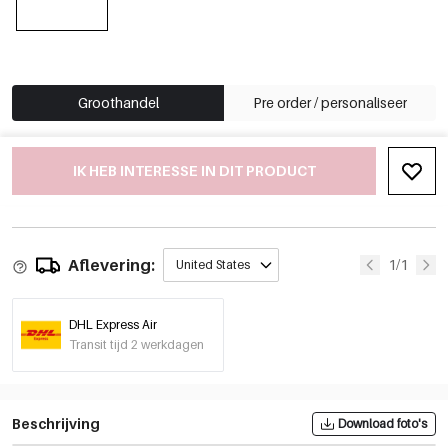
Groothandel
Pre order / personaliseer
IK HEB INTERESSE IN DIT PRODUCT
Aflevering:
1/1
United States
DHL Express Air
Transit tijd 2 werkdagen
Beschrijving
Download foto's