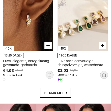
-15%
-15%
13-25 DAGEN
13-25 DAGEN
Luxe, elegante, onregelmatig
Luxe serie eenvoudige
gevormde, gedraaide,
druppelvormige, waterdichte,
waterdichte, goudkleurige
roestvrijstalen, goudkleurige
€4,68
€3,63
€5,51
€4,27
oorringen met zirkonia voor
oorbellen met strass-steentjes
MOQ van 1 stuk
MOQ van 1 stuk
dames.
en zirkonia voor dames.
BEKIJK MEER