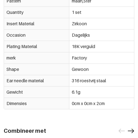
Pattern
maan,Ster
Quantity
1 set
Insert Material
Zirkoon
Occasion
Dagelijks
Plating Material
18K verguld
merk
Factory
Shape
Gewoon
Ear needle material
316 roestvrij staal
Gewicht
6.1g
Dimensies
0cm x 0cm x 2cm
Combineer met