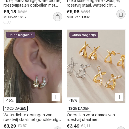
Luxe, eenvoudige, waterdichte,
Luxe serie elegante kwastjes,
roestvrijstalen oorbellen met
roestvrij staal, waterdicht,
kwastjes en goudkleurige
goudkleurige zirkonia,
€6,18
€5,98
€7,27
€7,04
zirkonia voor dames.
hangende oorbellen voor
MOQ van 1 stuk
MOQ van 1 stuk
dames
China magazijn
China magazijn
-15%
-15%
13-25 DAGEN
13-25 DAGEN
Waterdichte oorringen van
Oorbellen voor dames van
roestvrij staal met goudkleurige
roestvrij staal met
zirkonia voor dames.
onregelmatige vorm,
€3,29
€3,49
€3,87
€4,11
waterdicht, goudkleurig en met