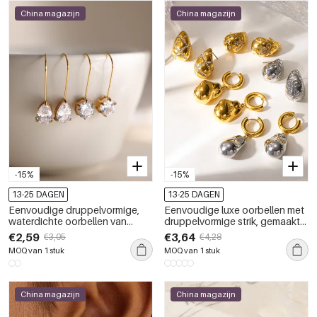
China magazijn
China magazijn
-15%
-15%
13-25 DAGEN
13-25 DAGEN
Eenvoudige druppelvormige,
Eenvoudige luxe oorbellen met
waterdichte oorbellen van
druppelvormige strik, gemaakt
roestvrij staal met goudkleurige
van roestvrij staal, waterdicht en
€2,59
€3,64
€3,05
€4,28
zirkonia voor dames.
met goudkleurige zirkonia.
MOQ van 1 stuk
MOQ van 1 stuk
China magazijn
China magazijn