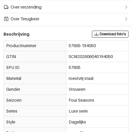
Over verzending
Over Terugkeer
Beschrijving
Download foto's
Productnummer
57605-194050
GTIN
SCM202606040194050
SPU ID
57605
Material
roestvrij staal
Gender
Vrouwen
Seizoen
Four Seasons
Series
Luxe serie
Style
Dagelijks