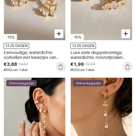
-15%
-15%
13-25 DAGEN
13-25 DAGEN
Eenvoudige, waterdichte
Luxe serie druppelvormige,
oorbellen met kwastjes van
waterdichte, roestvrijstalen
roestvrij staal met goudkleurige
oorringen met goudkleurige
€3,88
€1,99
€4,57
€2,34
zirkonia voor dames.
zirkonia voor dames.
MOQ van 1 stuk
MOQ van 1 stuk
China magazijn
China magazijn