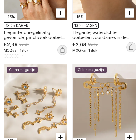
-15%
-15%
13-25 DAGEN
13-25 DAGEN
Elegante, onregelmatig
Elegante, waterdichte
gevormde, patchwork oorbellen
oorbellen voor dames in de
van roestvrij staal, waterdicht,
vorm van een zeester, gemaakt
€2,39
€2,68
€2,81
€3,15
met goudkleurige zirkonia.
van roestvrij staal met
MOQ van 1 stuk
MOQ van 1 stuk
goudkleurige zirkonia.
+1
China magazijn
China magazijn