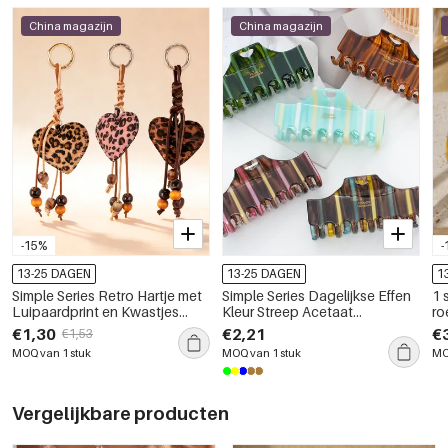
China magazijn
China magazijn
-15%
-
13-25 DAGEN
13-25 DAGEN
1
Simple Series Retro Hartje met
Simple Series Dagelijkse Effen
1 
Luipaardprint en Kwastjes
Kleur Streep Acetaat
ro
Polyester Tashangers
Haarklemmen
a
€1,30
€2,21
€
€1,53
MOQ van 1 stuk
MOQ van 1 stuk
MO
Vergelijkbare producten