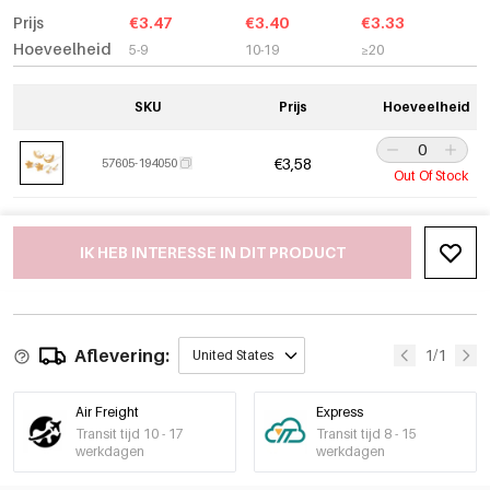
Prijs
€3.47
€3.40
€3.33
Hoeveelheid
5-9
10-19
≥20
SKU
Prijs
Hoeveelheid
€3,58
57605-194050
Out Of Stock
IK HEB INTERESSE IN DIT PRODUCT
Aflevering:
1/1
United States
Air Freight
Express
Transit tijd 10 - 17
Transit tijd 8 - 15
werkdagen
werkdagen