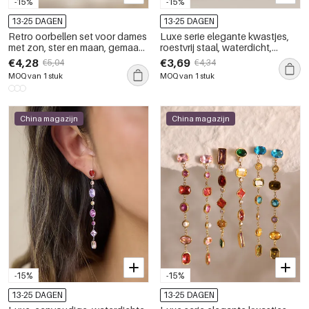
-15%
-15%
13-25 DAGEN
13-25 DAGEN
Retro oorbellen set voor dames
Luxe serie elegante kwastjes,
met zon, ster en maan, gemaakt
roestvrij staal, waterdicht,
van roestvrij staal met
goudkleurige zirkonia,
€4,28
€3,69
€5,04
€4,34
goudkleurige zirkonia,
hangende oorbellen voor
MOQ van 1 stuk
MOQ van 1 stuk
waterdicht en
dames
aanslagbestendig.
China magazijn
China magazijn
-15%
-15%
13-25 DAGEN
13-25 DAGEN