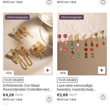
MOQ van 1 stuk
MOQ van 1 stuk
zirkonia.
China magazijn
China magazijn
-15%
-15%
13-25 DAGEN
13-25 DAGEN
Schitterende Zon Maan
Luxe serie eenvoudige
Roestvrijstalen Oorbellen met
kwastjes, roestvrij staal,
Goudkleurige Zirkonia,
waterdicht, goudkleurige
€4,28
€2,69
€5,04
€3,17
Waterdicht & Niet-verkleurend
zirkonia, hangende oorbellen
MOQ van 1 stuk
MOQ van 1 stuk
voor dames