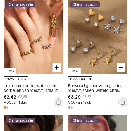
China magazijn
China magazijn
-15%
-15%
13-25 DAGEN
13-25 DAGEN
Luxe serie ronde, waterdichte
Eenvoudige hartvormige ster,
oorbellen van roestvrij staal met
roestvrijstalen, waterdichte
goudkleurige zirkonia voor
oorbellen met goudkleurige
€2,42
€3,29
€2,85
€3,87
dames
zirkonia voor dames.
MOQ van 1 stuk
MOQ van 1 stuk
China magazijn
China magazijn