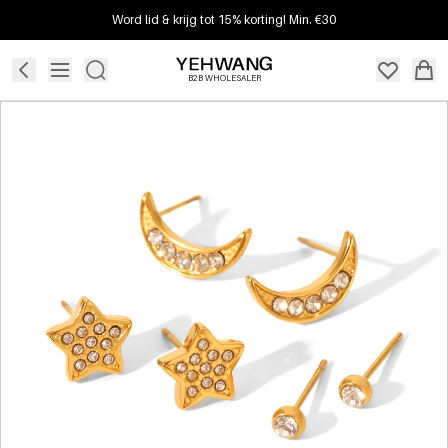
Word lid & krijg tot 15% korting! Min. €30
B2B WHOLESALER