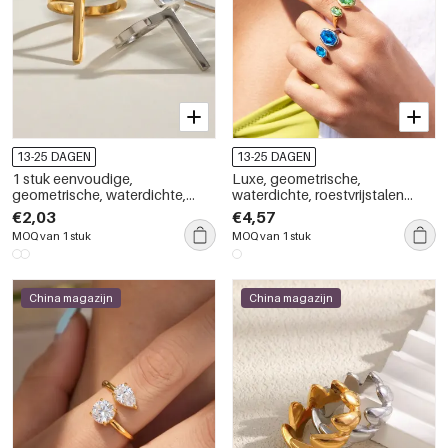
13-25 DAGEN
13-25 DAGEN
1 stuk eenvoudige,
Luxe, geometrische,
geometrische, waterdichte,
waterdichte, roestvrijstalen
vergulde, verstelbare damesring
damesring met goudkleurige
€2,03
€4,57
van roestvrij staal.
zirkonia.
MOQ van 1 stuk
MOQ van 1 stuk
China magazijn
China magazijn