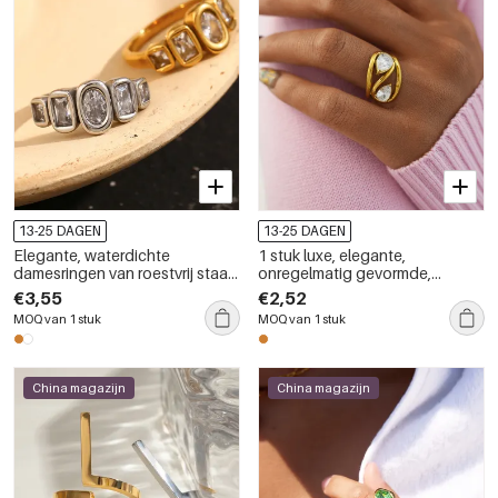
13-25 DAGEN
13-25 DAGEN
Elegante, waterdichte
1 stuk luxe, elegante,
damesringen van roestvrij staal
onregelmatig gevormde,
met gouden edelsteen.
waterdichte, goudkleurige
€3,55
€2,52
statement ring van roestvrij
MOQ van 1 stuk
MOQ van 1 stuk
staal
China magazijn
China magazijn