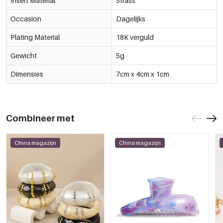
Insert Material
Strass
Occasion
Dagelijks
Plating Material
18K verguld
Gewicht
5g
Dimensies
7cm x 4cm x 1cm
Combineer met
China magazijn
China magazijn