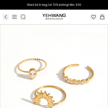
Word lid & krijg tot 15% korting! Min. €30
B2B WHOLESALER