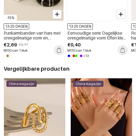
-15%
13-25 DAGEN
13-25 DAGEN
1
Punkarmbanden van hars met
Eenvoudige serie Dagelijkse
Ro
onregelmatige vorm en
onregelmatige vorm Effen kleur
ha
klinknagels
Verloopkleur Acryl haarclips
on
€2,69
€0,40
€
€3,17
oc
MOQ van 1 stuk
MOQ van 1 stuk
MO
go
+13
go
Vergelijkbare producten
China magazijn
China magazijn