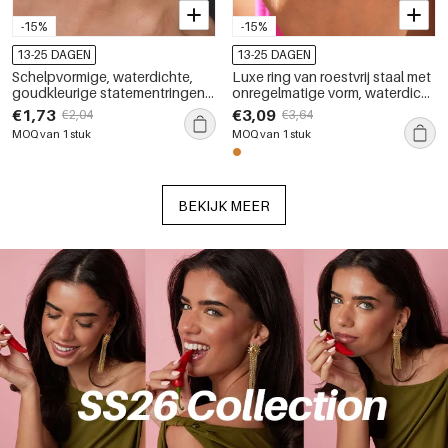
-15%
-15%
13-25 DAGEN
13-25 DAGEN
Schelpvormige, waterdichte,
Luxe ring van roestvrij staal met
goudkleurige statementringen
onregelmatige vorm, waterdicht
van roestvrij staal
en goudkleurig, met kristallen
€1,73
€3,09
€2,04
€3,64
edelsteen.
MOQ van 1 stuk
MOQ van 1 stuk
BEKIJK MEER