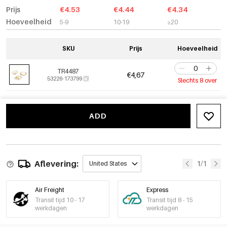
Prijs
€4.53
€4.44
€4.34
Hoeveelheid
5-9
10-19
≥20
SKU
Prijs
Hoeveelheid
TR4487
€4,67
53226-173799
Slechts 8 over
ADD
Aflevering:
1/1
United States
Air Freight
Express
Transit tijd 10 - 17
Transit tijd 8 - 15
werkdagen
werkdagen