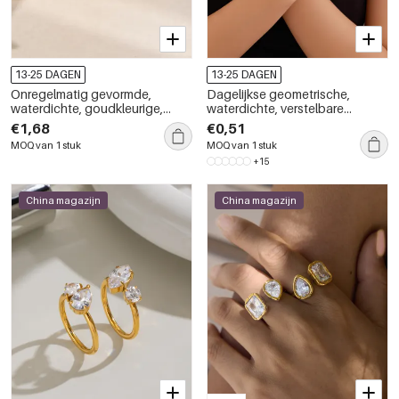
13-25 DAGEN
13-25 DAGEN
Onregelmatig gevormde,
Dagelijkse geometrische,
waterdichte, goudkleurige,
waterdichte, verstelbare
minimalistische ringen van
damesringen van roestvrij staal
€1,68
€0,51
roestvrij staal met strass-
in goudkleur.
MOQ van 1 stuk
MOQ van 1 stuk
steentjes.
+15
China magazijn
China magazijn