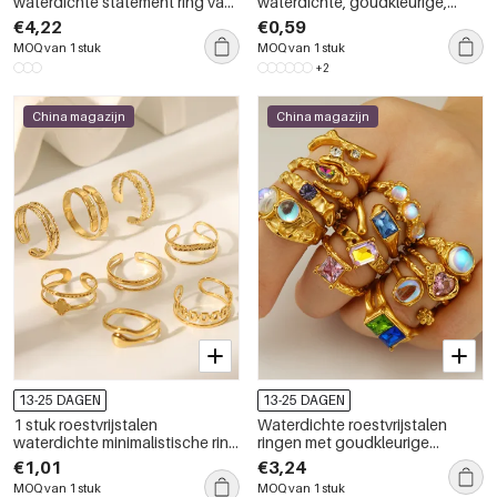
waterdichte statement ring van
waterdichte, goudkleurige,
roestvrij staal in goudkleur
verstelbare damesringen van
€4,22
€0,59
roestvrij staal.
MOQ van 1 stuk
MOQ van 1 stuk
+2
China magazijn
China magazijn
13-25 DAGEN
13-25 DAGEN
1 stuk roestvrijstalen
Waterdichte roestvrijstalen
waterdichte minimalistische ring
ringen met goudkleurige
in goudkleur
edelstenen
€1,01
€3,24
MOQ van 1 stuk
MOQ van 1 stuk