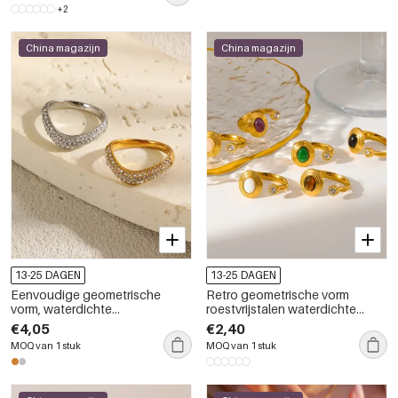
+2
China magazijn
China magazijn
13-25 DAGEN
13-25 DAGEN
Eenvoudige geometrische
Retro geometrische vorm
vorm, waterdichte
roestvrijstalen waterdichte
roestvrijstalen ring met gouden
gouden strass natuurstenen
€4,05
€2,40
strass-steentjes, damesring met
ringen
MOQ van 1 stuk
MOQ van 1 stuk
edelstenen.