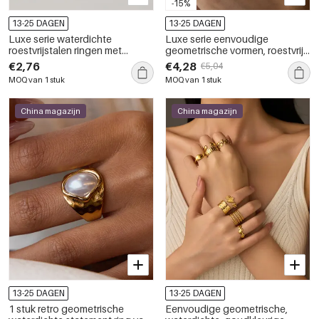
-15%
13-25 DAGEN
13-25 DAGEN
Luxe serie waterdichte
Luxe serie eenvoudige
roestvrijstalen ringen met
geometrische vormen, roestvrij
goudkleurige edelstenen
staal, waterdicht, goudkleurige
€2,76
€4,28
€5,04
zirkonia, damesringen met
MOQ van 1 stuk
MOQ van 1 stuk
edelsteen
China magazijn
China magazijn
13-25 DAGEN
13-25 DAGEN
1 stuk retro geometrische
Eenvoudige geometrische,