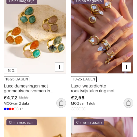
China magazijn
China magazijn
-15%
13-25 DAGEN
13-25 DAGEN
Luxe damesringen met
Luxe, waterdichte
geometrische vormen in
roestvrijstalen ring met
gemengde kleuren, gemaakt
goudkleurige edelsteen.
€4,72
€2,58
€5,55
van roestvrij staal, waterdicht en
MOQ van 2 stuks
MOQ van 1 stuk
goudkleurig, met edelstenen.
+3
China magazijn
China magazijn