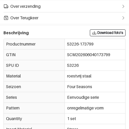
Over verzending
Over Terugkeer
Beschrijving
Download foto's
Productnummer
53226-173799
GTIN
SCM202606040173799
SPU ID
53226
Material
roestvrij staal
Seizoen
Four Seasons
Series
Eenvoudige serie
Pattern
onregelmatige vorm
Quantity
1 set