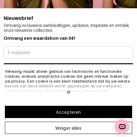
Nieuwsbrief
Ontvang exclusieve aanbiedingen, updates, inspiratie en ontdek
onze nieuwste collecties.
Ontvang een waardebon van 5€!
SCHRIJF ME IN
Yehwang maakt alleen gebruik van technische en functionele
cookies, evenals analytische cookies die geen inbreuk maken op
uw privacy. Een cookie is een klein tekstbestand dat bij uw eerste
bezoek aan deze website wordt opgeslagen op uw computer,
INFO
tablet of smartphone.De cookies die we gebruiken zijn
noodzakelijk voor het technisch functioneren van de website en
voor uw gebruiksgemak. Ze zorgen ervoor dat de website goed
functioneert en bijvoorbeeld uw voorkeursinstellingen onthoudt.
ALGEMEEN
Ze stellen ons ook in staat om onze website te optimaliseren.Om
Accepteren
ervoor te zorgen dat u een goede browse- en winkelervaring heeft
op Yehwang, raden we u aan akkoord te gaan met onze
verzameling en het gebruik van cookies. U kunt zich afmelden
Weiger alles
FAQ
voor cookies door de instellingen van uw internetbrowser aan te
passen, zodat deze geen cookies meer opslaat. U kunt ook alle