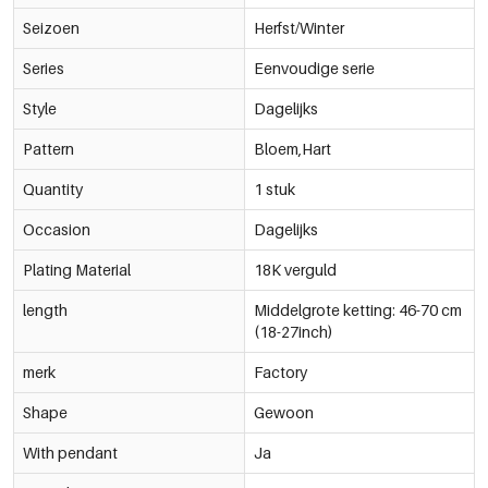
Seizoen
Herfst/Winter
Series
Eenvoudige serie
Style
Dagelijks
Pattern
Bloem,Hart
Quantity
1 stuk
Occasion
Dagelijks
Plating Material
18K verguld
length
Middelgrote ketting: 46-70 cm
(18-27inch)
merk
Factory
Shape
Gewoon
With pendant
Ja