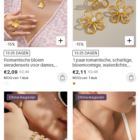
-15%
-15%
13-25 DAGEN
13-25 DAGEN
Romantische bloem
1 paar romantische, schattige,
sieradensets voor dames,
bloemvormige, waterdichte,
gemaakt van roestvrij staal,
goudkleurige sieradensets voor
€2,09
€2,11
€2,46
€2,48
waterdicht en goudkleurig.
dames
MOQ van 1 stuk
MOQ van 1 stuk
China magazijn
China magazijn