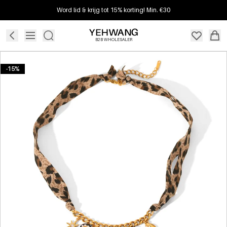
Word lid & krijg tot 15% korting! Min. €30
B2B WHOLESALER
-15%