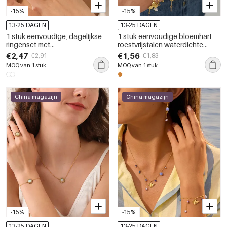
-15%
-15%
13-25 DAGEN
13-25 DAGEN
1 stuk eenvoudige, dagelijkse
1 stuk eenvoudige bloemhart
ringenset met
roestvrijstalen waterdichte
zonnebloemmotief, gemaakt
gouden sieradenset voor
€2,47
€1,56
€2,91
€1,83
van roestvrij staal, waterdicht en
dames
MOQ van 1 stuk
MOQ van 1 stuk
goudkleurig, voor dames
China magazijn
China magazijn
-15%
-15%
13-25 DAGEN
13-25 DAGEN