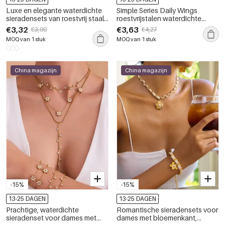
Luxe en elegante waterdichte
Simple Series Daily Wings
sieradensets van roestvrij staal
roestvrijstalen waterdichte
met zonnemotief in goudkleur.
sieradensets in goudkleur voor
€3,32
€3,63
€3,90
€4,27
dames
MOQ van 1 stuk
MOQ van 1 stuk
China magazijn
China magazijn
-15%
-15%
13-25 DAGEN
13-25 DAGEN
Prachtige, waterdichte
Romantische sieradensets voor
sieradenset voor dames met
dames met bloemenkant,