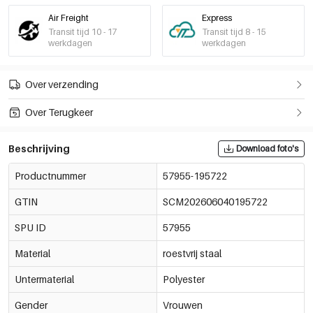
Air Freight
Express
Transit tijd 10 - 17
Transit tijd 8 - 15
werkdagen
werkdagen
Over verzending
Over Terugkeer
Beschrijving
Download foto's
Productnummer
57955-195722
GTIN
SCM202606040195722
SPU ID
57955
Material
roestvrij staal
Untermaterial
Polyester
Gender
Vrouwen