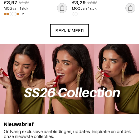
bloemmotief, gemaakt van
gemaakt van roestvrij staal,
€3,97
€3,29
€4,67
€3,87
roestvrij staal met goudkleurige
waterdicht en goudkleurig.
MOQ van 1 stuk
MOQ van 1 stuk
zirkonia.
+2
BEKIJK MEER
Nieuwsbrief
Ontvang exclusieve aanbiedingen, updates, inspiratie en ontdek
onze nieuwste collecties.