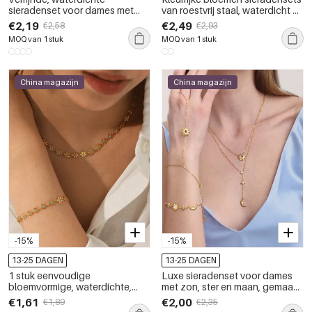
sieradenset voor dames met
van roestvrij staal, waterdicht en
bloemmotief, gemaakt van
goudkleurig, voor dames
€2,19
€2,49
€2,58
€2,93
roestvrij staal in goudkleur.
MOQ van 1 stuk
MOQ van 1 stuk
China magazijn
China magazijn
-15%
-15%
13-25 DAGEN
13-25 DAGEN
1 stuk eenvoudige
Luxe sieradenset voor dames
bloemvormige, waterdichte,
met zon, ster en maan, gemaakt
goudkleurige roestvrijstalen
van roestvrij staal in goudkleur,
€1,61
€2,00
€1,89
€2,35
sieradenset voor dames
waterdicht en