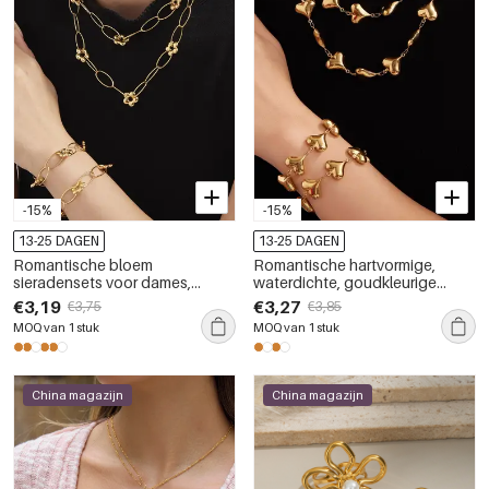
-15%
-15%
13-25 DAGEN
13-25 DAGEN
Romantische bloem
Romantische hartvormige,
sieradensets voor dames,
waterdichte, goudkleurige
gemaakt van roestvrij staal,
sieradenset van roestvrij staal
€3,19
€3,27
€3,75
€3,85
waterdicht en goudkleurig.
voor dames
MOQ van 1 stuk
MOQ van 1 stuk
China magazijn
China magazijn