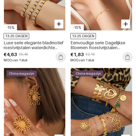
-15%
-15%
13-25 DAGEN
13-25 DAGEN
Luxe serie elegante bladmotief
Eenvoudige serie Dagelijkse
roestvrijstalen waterdichte
Bloemen Roestvrijstalen
sieradensets met goudkleurige
Waterdichte Goudkleurige
€4,63
€1,83
€5,45
€2,15
zirkonia voor dames
Dames Sieradensets
MOQ van 1 stuk
MOQ van 1 stuk
China magazijn
China magazijn