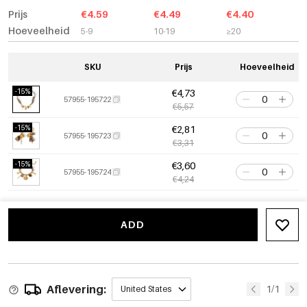
Prijs
€4.59
€4.49
€4.40
Hoeveelheid
5-9
10-19
≥20
SKU
Prijs
Hoeveelheid
-15%
€4,73
57955-195722
€5,57
-15%
€2,81
57955-195723
€3,31
-15%
€3,60
57955-195724
€4,24
ADD
Aflevering:
1/1
United States